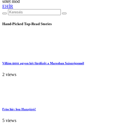
sötét mód
EHÍR
Hand-Picked
Top-Read Stories
Villám ütött agyon két fürdőzőt a Marosban Szászrégennél
2 views
Friss hír: lesz Hazajáró!
5 views