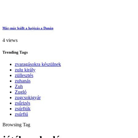
Már-már leállt a hajózás a Dunán
4 views
Trending
Tags
zvaragásokra készülnek
zulu király
züllesztés
zuhanás
Zuh
Zugló
zugcsokigyár
zsűrizés
zsúrfiúk
zsúrfiú
Browsing Tag