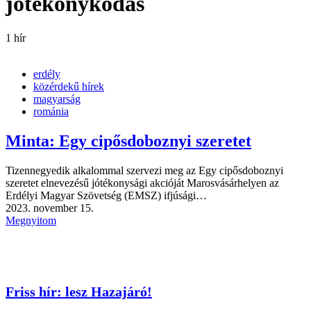
jótékonykodás
1 hír
erdély
közérdekű hírek
magyarság
románia
Minta: Egy cipősdoboznyi szeretet
Tizennegyedik alkalommal szervezi meg az Egy cipősdoboznyi
szeretet elnevezésű jótékonysági akcióját Marosvásárhelyen az
Erdélyi Magyar Szövetség (EMSZ) ifjúsági…
2023. november 15.
Megnyitom
Friss hír: lesz Hazajáró!