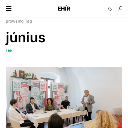
EHÍR
Browsing Tag
június
1 hír