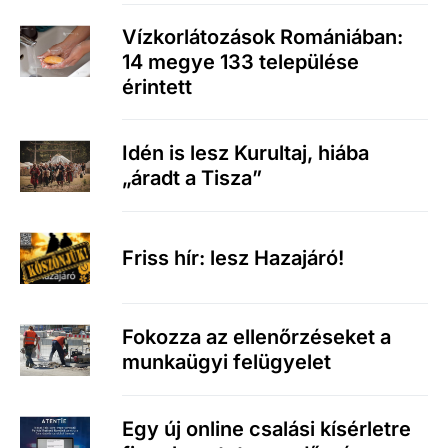
Vízkorlátozások Romániában:
14 megye 133 települése
érintett
Idén is lesz Kurultaj, hiába
„áradt a Tisza”
Friss hír: lesz Hazajáró!
Fokozza az ellenőrzéseket a
munkaügyi felügyelet
Egy új online csalási kísérletre