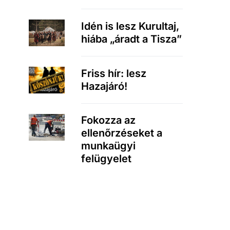
Idén is lesz Kurultaj,
hiába „áradt a Tisza”
Friss hír: lesz
Hazajáró!
Fokozza az
ellenőrzéseket a
munkaügyi
felügyelet