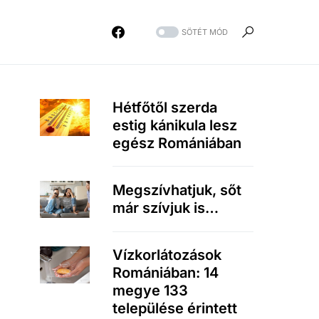
SÖTÉT MÓD
Hétfőtől szerda
estig kánikula lesz
egész Romániában
Megszívhatjuk, sőt
már szívjuk is…
Vízkorlátozások
Romániában: 14
megye 133
települése érintett