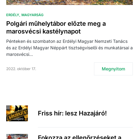
ERDÉLY
MAGYARSÁG
Polgári műhelytábor előzte meg a
marosvécsi kastélynapot
Pénteken és szombaton az Erdélyi Magyar Nemzeti Tanács
és az Erdélyi Magyar Néppárt tisztségviselői és munkatársai a
marosvécsi…
Megnyitom
2022. október 17.
Friss hír: lesz Hazajáró!
Fokozza az ellenőrzéseket a