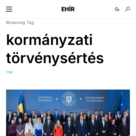
EHÍR
Browsing Tag
kormányzati
törvénysértés
1 hír