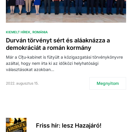
KIEMELT HÍREK
ROMÁNIA
Durván törvényt sért és aláaknázza a
demokráciát a román kormány
Már a Cîțu-kabinet is fütyült a közigazgatási törvénykönyvre
azáltal, hogy nem írta ki az időközi helyhatósági
választásokat azokban…
Megnyitom
2022. augusztus 15.
Friss hír: lesz Hazajáró!