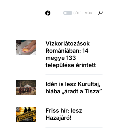
SÖTÉT MÓD
Vízkorlátozások
Romániában: 14
megye 133
települése érintett
Idén is lesz Kurultaj,
hiába „áradt a Tisza”
Friss hír: lesz
Hazajáró!