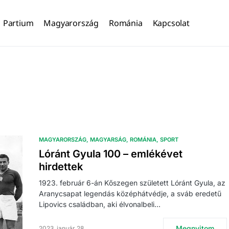
Partium
Magyarország
Románia
Kapcsolat
MAGYARORSZÁG
MAGYARSÁG
ROMÁNIA
SPORT
Lóránt Gyula 100 – emlékévet
hirdettek
1923. február 6-án Kőszegen született Lóránt Gyula, az
Aranycsapat legendás középhátvédje, a sváb eredetű
Lipovics családban, aki élvonalbeli…
Megnyitom
2023. január 28.