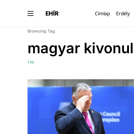
EHÍR
Címlap
Erdély
Browsing Tag
magyar kivonu
1 hír