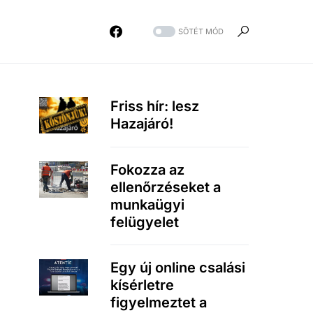
SÖTÉT MÓD
Friss hír: lesz
Hazajáró!
Fokozza az
ellenőrzéseket a
munkaügyi
felügyelet
Egy új online csalási
kísérletre
figyelmeztet a