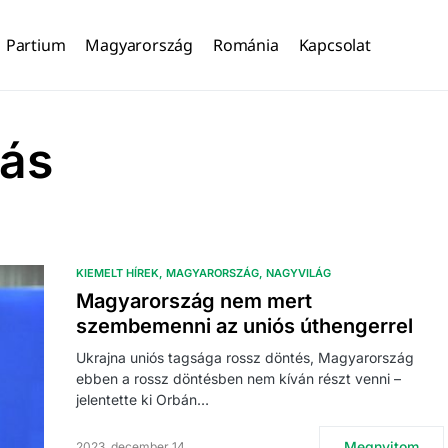
Partium
Magyarország
Románia
Kapcsolat
lás
KIEMELT HÍREK
MAGYARORSZÁG
NAGYVILÁG
Magyarország nem mert
szembemenni az uniós úthengerrel
Ukrajna uniós tagsága rossz döntés, Magyarország
ebben a rossz döntésben nem kíván részt venni –
jelentette ki Orbán…
Megnyitom
2023. december 14.