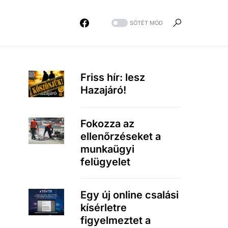
SÖTÉT MÓD
Friss hír: lesz
Hazajáró!
Fokozza az
ellenőrzéseket a
munkaügyi
felügyelet
Egy új online csalási
kísérletre
figyelmeztet a