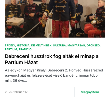
ERDÉLY
HISTÓRIA
KIEMELT HÍREK
KULTÚRA
MAGYARSÁG
ÖRÖKSÉG
PARTIUM
TRADÍCIÓ
Debreceni huszárok foglalták el minap a
Partium Házat
Az egykori Magyar Királyi Debreceni 2. Honvéd Huszárezred
egyenruháját és felszerelését viselő bandériu, immár több
mint 36 éve…
Megnyitom
2025. február 12.