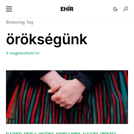
EHÍR
Browsing Tag
örökségünk
4 megjeleníthető hír
ÉLETMÓD
ERDÉLY
HISTÓRIA
KIEMELT HÍREK
KULTÚRA
ÖRÖKSÉG