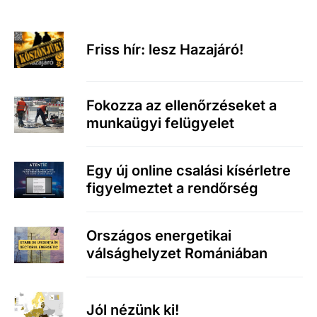
Friss hír: lesz Hazajáró!
Fokozza az ellenőrzéseket a
munkaügyi felügyelet
Egy új online csalási kísérletre
figyelmeztet a rendőrség
Országos energetikai
válsághelyzet Romániában
Jól nézünk ki!