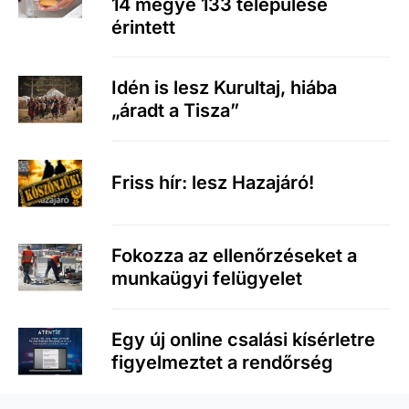
14 megye 133 települése
érintett
Idén is lesz Kurultaj, hiába
„áradt a Tisza”
Friss hír: lesz Hazajáró!
Fokozza az ellenőrzéseket a
munkaügyi felügyelet
Egy új online csalási kísérletre
figyelmeztet a rendőrség