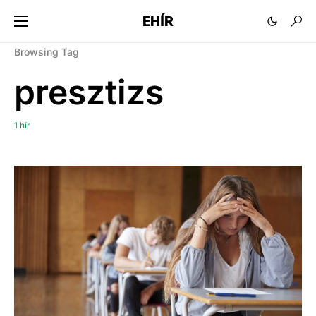
EHÍR
Browsing Tag
presztizs
1 hír