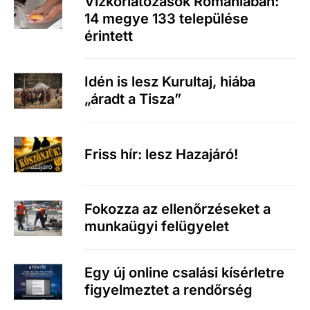
Vízkorlátozások Romániában:
14 megye 133 települése
érintett
Idén is lesz Kurultaj, hiába
„áradt a Tisza”
Friss hír: lesz Hazajáró!
Fokozza az ellenőrzéseket a
munkaügyi felügyelet
Egy új online csalási kísérletre
figyelmeztet a rendőrség