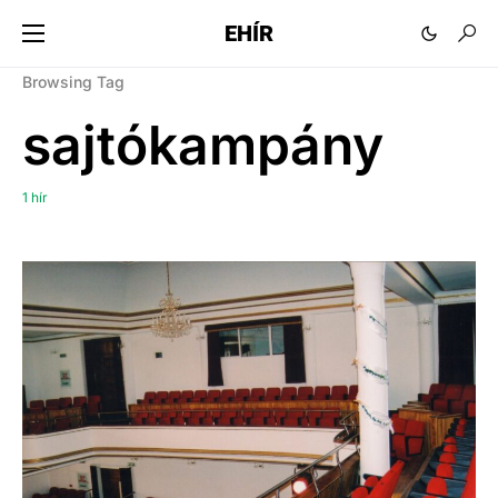
EHÍR
Browsing Tag
sajtókampány
1 hír