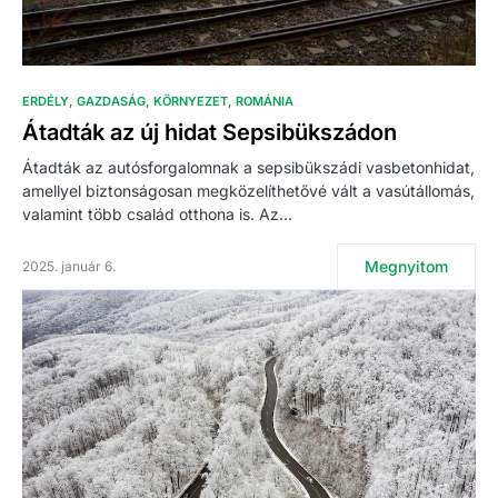
ERDÉLY
GAZDASÁG
KÖRNYEZET
ROMÁNIA
Átadták az új hidat Sepsibükszádon
Átadták az autósforgalomnak a sepsibükszádi vasbetonhidat,
amellyel biztonságosan megközelíthetővé vált a vasútállomás,
valamint több család otthona is. Az…
Megnyitom
2025. január 6.