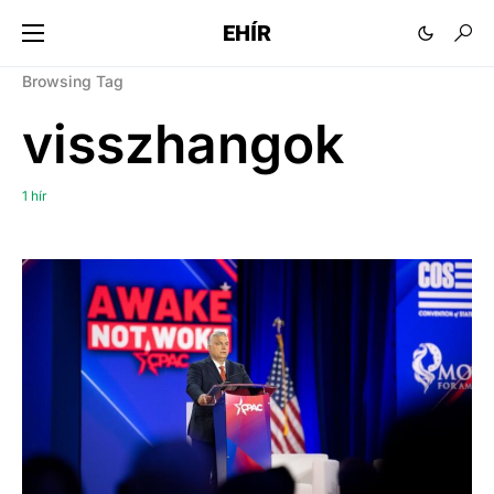
EHÍR
Browsing Tag
visszhangok
1 hír