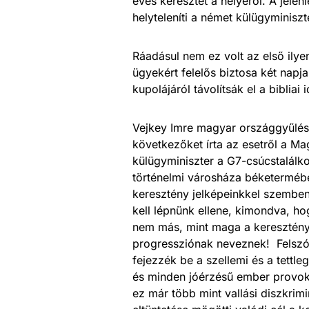
éves keresztet a helyéről. A jelen
helyteleníti a német külügyminiszt
Ráadásul nem ez volt az első ilyen
ügyekért felelős biztosa két napja 
kupolájáról távolítsák el a biblia
Vejkey Imre magyar országgyűlési
következőket írta az esetről a 
külügyminiszter a G7-csúcstalálko
történelmi városháza béketermébe
keresztény jelképeinkkel szemben
kell lépnünk ellene, kimondva, ho
nem más, mint maga a keresztényü
progressziónak neveznek! Felszól
fejezzék be a szellemi és a tettl
és minden jóérzésű ember provoká
ez már több mint vallási diszkrim