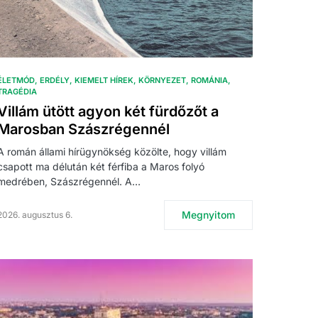
ÉLETMÓD
ERDÉLY
KIEMELT HÍREK
KÖRNYEZET
ROMÁNIA
TRAGÉDIA
Villám ütött agyon két fürdőzőt a
Marosban Szászrégennél
A román állami hírügynökség közölte, hogy villám
csapott ma délután két férfiba a Maros folyó
medrében, Szászrégennél. A…
Megnyitom
2026. augusztus 6.