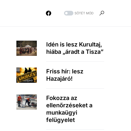
SÖTÉT MÓD
Idén is lesz Kurultaj,
hiába „áradt a Tisza”
Friss hír: lesz
Hazajáró!
Fokozza az
ellenőrzéseket a
munkaügyi
felügyelet