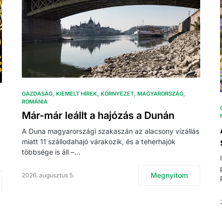
GAZDASÁG
KIEMELT HÍREK
KÖRNYEZET
MAGYARORSZÁG
ROMÁNIA
Már-már leállt a hajózás a Dunán
A Duna magyarországi szakaszán az alacsony vízállás
miatt 11 szállodahajó várakozik, és a teherhajók
többsége is áll –…
Megnyitom
2026. augusztus 5.