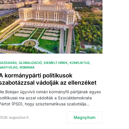
GAZDASÁG
GLOBALIZÁCIÓ
KIEMELT HÍREK
KONFLIKTUS
NAGYVILÁG
ROMÁNIA
A kormánypárti politikusok
szabotázzsal vádolják az ellenzéket
Ilie Bolojan ügyvivő román kormányfő pártjának egyes
politikusai ma azzal vádolták a Szociáldemokrata
Pártot (PSD), hogy szisztematikusa szabotálja…
Megnyitom
2026. augusztus 5.