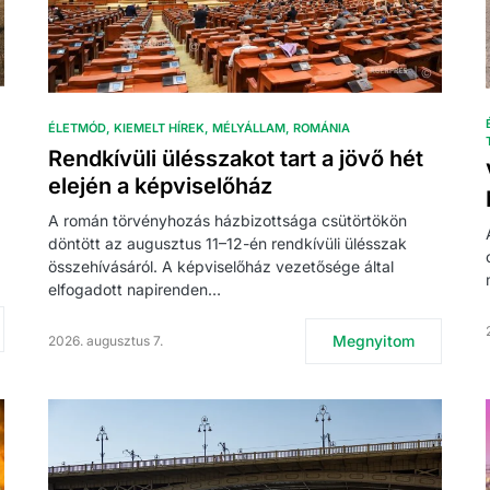
ÉLETMÓD
KIEMELT HÍREK
MÉLYÁLLAM
ROMÁNIA
Rendkívüli ülésszakot tart a jövő hét
elején a képviselőház
A román törvényhozás házbizottsága csütörtökön
döntött az augusztus 11–12-én rendkívüli ülésszak
összehívásáról. A képviselőház vezetősége által
elfogadott napirenden…
Megnyitom
2026. augusztus 7.