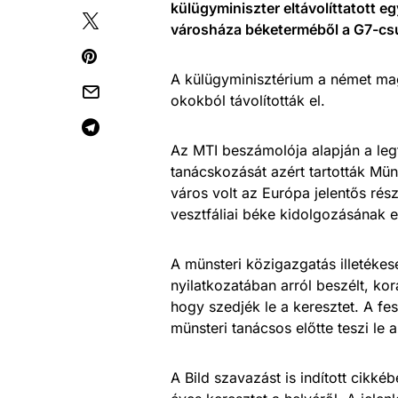
külügyminiszter eltávolíttatott e
városháza béketerméből a G7-csúcs
A külügyminisztérium a német mag
okokból távolították el.
Az MTI beszámolója alapján a leg
tanácskozását azért tartották Mün
város volt az Európa jelentős ré
vesztfáliai béke kidolgozásának e
A münsteri közigazgatás illetékes
nyilatkozatában arról beszélt, k
hogy szedjék le a keresztet. A fe
münsteri tanácsos előtte teszi le a
A Bild szavazást is indított cikké