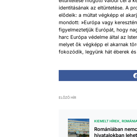
eltüntetése mögötti valódi cél a 
identitásának az eltüntetése. A pr
elődeik: a múltat végképp el akar
mondott: »Európa vagy keresztény
figyelmeztetjük Európát, hogy nagy
harc Európa védelme által az Iste
melyet ők végképp el akarnak tör
fokozódik, legyünk hát éberek és 
ELŐZŐ HÍR
KIEMELT HÍREK
ROMÁNI
Romániában nemc
hivatalokban lehe