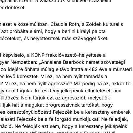
legi állás szerint a válaszadók kilencven százaléka
er döntését.
 eset a közelmúltban, Claudia Roth, a Zöldek kulturális
azt próbálta elérni, hogy a berlini királyi palota
i idézeteket, és helyettesítsék más szöveggel őket.
 képviselő, a KDNP frakcióvezető-helyettese a
Magyar Nemzetben: „Annalena Baerbock német szövetségi
zó idejére önhatalmúlag eltávolíttatta a 482 éve a münsteri
n levő keresztet. Mi ez, ha nem nyílt támadás a
? Mi ez, ha nem nyílt agresszió? Márpedig ha az, akkor fel
gy nem tűrjük a keresztény jelképeink eltüntetését, ami
ldözés. Nem tűrjük ezt az agressziót, melyet ők
ítjuk hát a magukat progresszívnek tartókat, hogy
eges keresztényüldözést! Fejezzék be a keresztény emberek
lását! Fejezzék be a felforgató munkájukat! Ne feledjék,
ináció. Ne feledjék azt sem, hogy a keresztény jelképeink