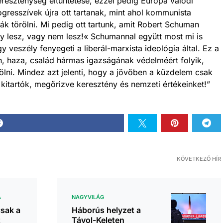
kereszténység eltüntetése, ezzel pedig Európa valódi
ogresszívek újra ott tartanak, mint ahol kommunista
ják törölni. Mi pedig ott tartunk, amit Robert Schuman
 lesz, vagy nem lesz!« Schumannal együtt most mi is
 veszély fenyegeti a liberál-marxista ideológia által. Ez a
n, haza, család hármas igazságának védelméért folyik,
ölni. Mindez azt jelenti, hogy a jövőben a küzdelem csak
kitartók, megőrizve keresztény és nemzeti értékeinket!”
KÖVETKEZŐ HÍR
A
NAGYVILÁG
sak a
Háborús helyzet a
t
Távol-Keleten