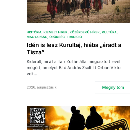
HISTÓRIA
KIEMELT HÍREK
KÖZÉRDEKŰ HÍREK
KULTÚRA
MAGYARSÁG
ÖRÖKSÉG
TRADÍCIÓ
Idén is lesz Kurultaj, hiába „áradt a
Tisza”
Kiderült, mi áll a Tarr Zoltán által megosztott levél
mögött, amelyet Bíró András Zsolt írt Orbán Viktor
volt…
Megnyitom
2026. augusztus 7.