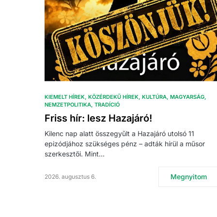
KIEMELT HÍREK
KÖZÉRDEKŰ HÍREK
KULTÚRA
MAGYARSÁG
NEMZETPOLITIKA
TRADÍCIÓ
Friss hír: lesz Hazajáró!
Kilenc nap alatt összegyűlt a Hazajáró utolsó 11
epizódjához szükséges pénz – adták hírül a műsor
szerkesztői. Mint…
Megnyitom
2026. augusztus 6.