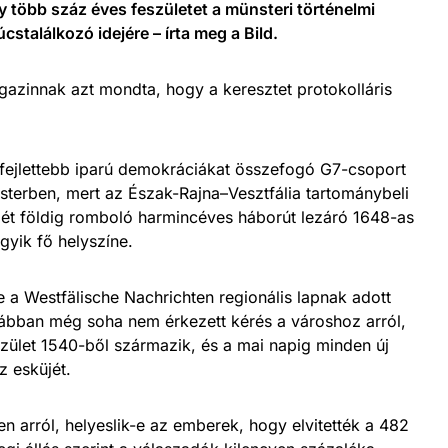
gy több száz éves feszületet a münsteri történelmi
találkozó idejére – írta meg a Bild.
azinnak azt mondta, hogy a keresztet protokolláris
fejlettebb iparú demokráciákat összefogó G7-csoport
sterben, mert az Észak-Rajna–Vesztfália tartománybeli
szét földig romboló harmincéves háborút lezáró 1648-as
gyik fő helyszíne.
e a Westfälische Nachrichten regionális lapnak adott
orábban még soha nem érkezett kérés a városhoz arról,
szület 1540-ből származik, és a mai napig minden új
z esküjét.
ben arról, helyeslik-e az emberek, hogy elvitették a 482