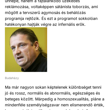
ünnepe, hanem a fajtalankodó üzekedés
reklámozása, voltaképpen sátánista toborzás, ami
mögött a tervszerű agymosás és behálózás
programja rejtőzik. És ezt a programot sokkolóan
hatékonyan hajtják végre az infernális erők.
Budaházy
Ma már nagyon sokan képtelenek különbséget tenni
jó és rossz, normális és abnormális, egészséges és
beteges között. Márpedig a homoszexualitás, pláne a
mindenféle személyiségzavar nem elismerendő érték,