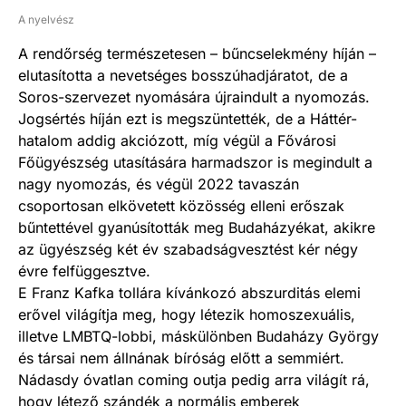
A nyelvész
A rendőrség természetesen – bűncselekmény híján –
elutasította a nevetséges bosszúhadjáratot, de a
Soros-szervezet nyomására újraindult a nyomozás.
Jogsértés híján ezt is megszüntették, de a Háttér-
hatalom addig akciózott, míg végül a Fővárosi
Főügyészség utasítására harmadszor is megindult a
nagy nyomozás, és végül 2022 tavaszán
csoportosan elkövetett közösség elleni erőszak
bűntettével gyanúsították meg Budaházyékat, akikre
az ügyészség két év szabadságvesztést kér négy
évre felfüggesztve.
E Franz Kafka tollára kívánkozó abszurditás elemi
erővel világítja meg, hogy létezik homoszexuális,
illetve LMBTQ-lobbi, máskülönben Budaházy György
és társai nem állnának bíróság előtt a semmiért.
Nádasdy óvatlan coming outja pedig arra világít rá,
hogy létező szándék a normális emberek