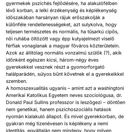
gyermekek pszichés fejlődésére, ha alakulófélben
lévő korban, a lelki érzékenység és képlékenység
időszakában harsányan rájuk erőszakolják a
különféle rendellenességeket, azt sulykolva, hogy
teljesen természetes és normális, ha tűsarkú cipős,
női ruhába öltözött vagy épp kutyajelmezt viselő
férfiak vonaglanak a magyar főváros közterületein.
Azok az állítólag normális vonzalmú szülők (?), akik
időnként egészen kicsi, három-négy éves
gyerekekkel vesznek részt a gyomorforgató
halálparádén, súlyos bűnt követnek el a gyerekeikkel
szemben.
A homoszexualitás ugyanis – amint azt a washingtoni
Amerikai Katolikus Egyetem neves szociológusa, dr.
Donald Paul Sullins professzor is leszögezi – döntően
nem genetikai, hanem pszichoszociális hatások
nyomán kialakuló állapot. És mivel gyerekkorban, de
gyakran még tizenévesen is képlékeny a nemi
identitás, egyáltalán nem mindegy, hogy milyen