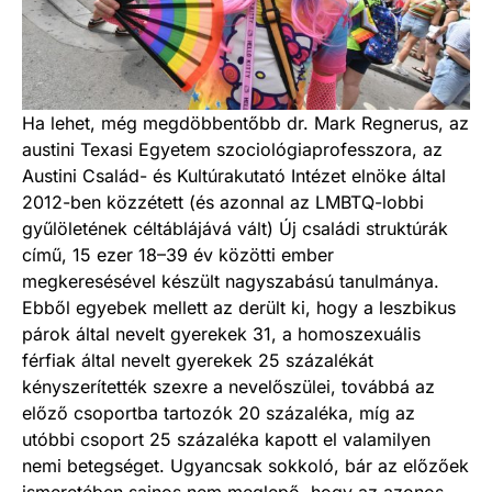
Ha lehet, még megdöbbentőbb dr. Mark Regnerus, az
austini Texasi Egyetem szociológiaprofesszora, az
Austini Család- és Kultúrakutató Intézet elnöke által
2012-ben közzétett (és azonnal az LMBTQ-lobbi
gyűlöletének céltáblájává vált) Új családi struktúrák
című, 15 ezer 18–39 év közötti ember
megkeresésével készült nagyszabású tanulmánya.
Ebből egyebek mellett az derült ki, hogy a leszbikus
párok által nevelt gyerekek 31, a homoszexuá­lis
férfiak által nevelt gyerekek 25 százalékát
kényszerítették szexre a nevelőszülei, továbbá az
előző csoportba tartozók 20 százaléka, míg az
utóbbi csoport 25 százaléka kapott el valamilyen
nemi betegséget. Ugyancsak sokkoló, bár az előzőek