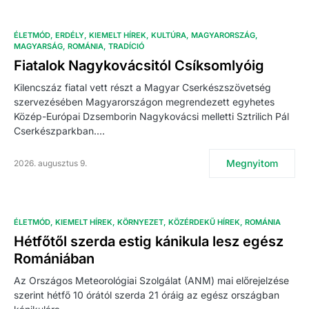
ÉLETMÓD
ERDÉLY
KIEMELT HÍREK
KULTÚRA
MAGYARORSZÁG
MAGYARSÁG
ROMÁNIA
TRADÍCIÓ
Fiatalok Nagykovácsitól Csíksomlyóig
Kilencszáz fiatal vett részt a Magyar Cserkészszövetség
szervezésében Magyarországon megrendezett egyhetes
Közép-Európai Dzsemborin Nagykovácsi melletti Sztrilich Pál
Cserkészparkban.…
Megnyitom
2026. augusztus 9.
ÉLETMÓD
KIEMELT HÍREK
KÖRNYEZET
KÖZÉRDEKŰ HÍREK
ROMÁNIA
Hétfőtől szerda estig kánikula lesz egész
Romániában
Az Országos Meteorológiai Szolgálat (ANM) mai előrejelzése
szerint hétfő 10 órától szerda 21 óráig az egész országban