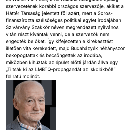
szervezetének korábbi országos szervezője, akiket a
Háttér Társaság jelentett föl azért, mert a Soros-
finanszírozta szélsőséges politikai egylet irodájában
Szivárvány Szakkör néven megrendezett nyilvános
vitán részt kívántak venni, de a szervezők nem
engedték be őket. Így kifejezetten e kirekesztést
illetően vita kerekedett, majd Budaházyék néhányszor
bekopogtattak és becsöngettek az irodába,
miközben kihúztak az épület előtti járdán állva egy
„Tiltsák ki az LMBTQ-propagandát az iskolákból!”
feliratú molinót.