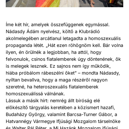
Íme két hír, amelyek összefüggenek egymással.
Nádasdy Ádám nyelvész, költő a Klubrádió
akolmelegében arcátlanul letagadta a homoszexuális
propaganda létét. „Hát ezen röhögnöm kell. Bár volna
ilyen, én örülnék a legjobban, ha attól, hogy
felvonulok, csinos fiatalemberek úgy döntenének, ők
is melegek lesznek. Ez sajnos nem így működik,
hiába próbálom rábeszélni őket” – mondta Nádasdy,
nyíltan bevallva, hogy a maga részéről nagyon
szeretné, ha heteroszexuális fiatalemberek
homoszexuálissá válnának.
Lássuk a másik hírt: nemrég állt bíróság elé
előkészítő tárgyalás keretében a közismert hazafi,
Budaházy György, valamint Barcsa-Turner Gábor, a
Hatvannégy Vármegye Ifjúsági Mozgalom társelnöke
és Walter Pál Péter, a Mi Hazánk Mozgalom ifjúsági