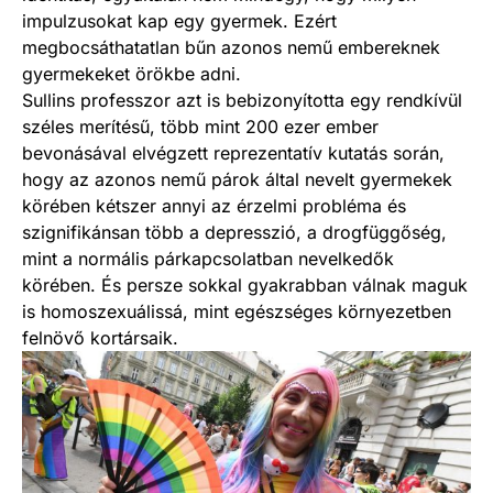
impulzusokat kap egy gyermek. Ezért
megbocsáthatatlan bűn azonos nemű embereknek
gyermekeket örökbe adni.
Sullins professzor azt is bebizonyította egy rendkívül
széles merítésű, több mint 200 ezer ember
bevonásával elvégzett reprezentatív kutatás során,
hogy az azonos nemű párok által nevelt gyermekek
körében kétszer annyi az érzelmi probléma és
szignifikánsan több a depresszió, a drogfüggőség,
mint a normális párkapcsolatban nevelkedők
körében. És persze sokkal gyakrabban válnak maguk
is homoszexuálissá, mint egészséges környezetben
felnövő kortársaik.