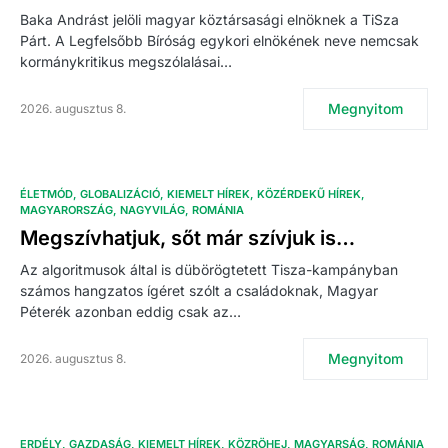
Baka Andrást jelöli magyar köztársasági elnöknek a TiSza
Párt. A Legfelsőbb Bíróság egykori elnökének neve nemcsak
kormánykritikus megszólalásai…
Megnyitom
2026. augusztus 8.
ÉLETMÓD
GLOBALIZÁCIÓ
KIEMELT HÍREK
KÖZÉRDEKŰ HÍREK
MAGYARORSZÁG
NAGYVILÁG
ROMÁNIA
Megszívhatjuk, sőt már szívjuk is…
Az algoritmusok által is dübörögtetett Tisza-kampányban
számos hangzatos ígéret szólt a családoknak, Magyar
Péterék azonban eddig csak az…
Megnyitom
2026. augusztus 8.
ERDÉLY
GAZDASÁG
KIEMELT HÍREK
KÖZRÖHEJ
MAGYARSÁG
ROMÁNIA