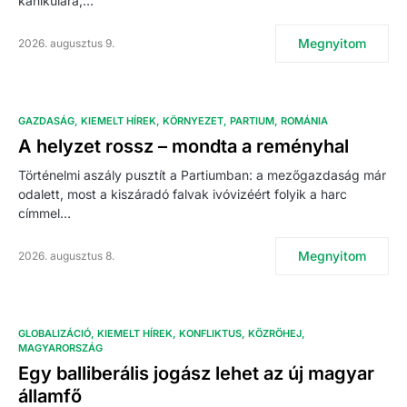
kánikulára,…
Megnyitom
2026. augusztus 9.
GAZDASÁG
KIEMELT HÍREK
KÖRNYEZET
PARTIUM
ROMÁNIA
A helyzet rossz – mondta a reményhal
Történelmi aszály pusztít a Partiumban: a mezőgazdaság már
odalett, most a kiszáradó falvak ivóvizéért folyik a harc
címmel…
Megnyitom
2026. augusztus 8.
GLOBALIZÁCIÓ
KIEMELT HÍREK
KONFLIKTUS
KÖZRÖHEJ
MAGYARORSZÁG
Egy balliberális jogász lehet az új magyar
államfő