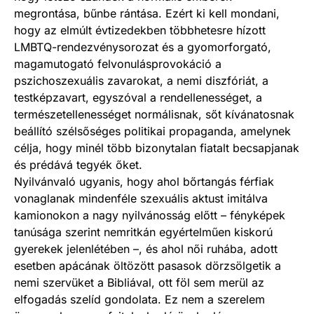
megrontása, bűnbe rántása. Ezért ki kell mondani,
hogy az elmúlt évtizedekben többhetesre hízott
LMBTQ-rendezvénysorozat és a gyomorforgató,
magamutogató felvonulásprovokáció a
pszichoszexuális zavarokat, a nemi diszfóriát, a
testképzavart, egyszóval a rendellenességet, a
természetellenességet normálisnak, sőt kívánatosnak
beállító szélsőséges politikai propaganda, amelynek
célja, hogy minél több bizonytalan fiatalt becsapjanak
és prédává tegyék őket.
Nyilvánvaló ugyanis, hogy ahol bőrtangás férfiak
vonaglanak mindenféle szexuális aktust imitálva
kamionokon a nagy nyilvánosság előtt – fényképek
tanúsága szerint nemritkán egyértelműen kiskorú
gyerekek jelenlétében –, és ahol női ruhába, adott
esetben apácának öltözött pasasok dörzsölgetik a
nemi szervüket a Bibliával, ott föl sem merül az
elfogadás szelíd gondolata. Ez nem a szerelem