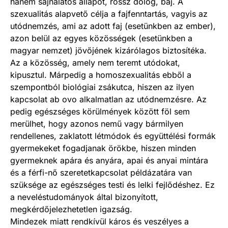
hanem sajnálatos állapot, rossz dolog, baj. A
szexualitás alapvető célja a fajfenntartás, vagyis az
utódnemzés, ami az adott faj (esetünkben az ember),
azon belül az egyes közösségek (esetünkben a
magyar nemzet) jövőjének kizárólagos biztosítéka.
Az a közösség, amely nem teremt utódokat,
kipusztul. Márpedig a homoszexua­litás ebből a
szempontból biológiai zsákutca, hiszen az ilyen
kapcsolat ab ovo alkalmatlan az utódnemzésre. Az
pedig egészséges körülmények között föl sem
merülhet, hogy azonos nemű vagy bármilyen
rendellenes, zaklatott létmódok és együttélési formák
gyermekeket fogadjanak örökbe, hiszen minden
gyermeknek apára és anyára, apai és anyai mintára
és a férfi-nő szeretetkapcsolat példázatára van
szüksége az egészséges testi és lelki fejlődéshez. Ez
a neveléstudományok által bizonyított,
megkérdőjelezhetetlen igazság.
Mindezek miatt rendkívül káros és veszélyes a