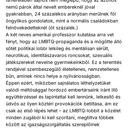
ismeretében sajnos nem meglepő, hogy az azonos
nemű párok által nevelt embereknél jóval
gyakrabban, 24 százalékos arányban merülnek föl
öngyilkos gondolatok, mint a normális családokban
felnövekedetteknél (öt százalék.)
A két neves amerikai professzor kutatása arra vet
fényt, hogy az LMBTQ-propaganda és a mögötte álló
sötét politikai lobbi lelkileg és mentálisan sérült,
neurotikus, identitászavaros roncsokat, szexuális
játékszereket nevelne gyermekeinkből. Ez a teremtés
rendjével szembeszegülő életellenes, nemzetellenes
bűn, aminek nincs helye a nyilvánosságban.
Éppen ezért, miközben sajnálatos léthelyzetüket
valódi méltósággal hordozó embertársaink iránt illő
együttérzéssel és tapintattal kell lennünk, lelkesítő és
üdvös az ilyen köztéri provokációk betiltása, ám ez
csak az első lépés lehet – az LMBTQ-lobbit a közélet
minden zugából ki kell szorítani, megtiltva többek
között az igazságszolgáltatás szereplőinek