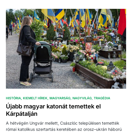
HISTÓRIA
KIEMELT HÍREK
MAGYARSÁG
NAGYVILÁG
TRAGÉDIA
Újabb magyar katonát temettek el
Kárpátalján
A hétvégén Ungvár mellett, Császlóc településen temették
római katolikus szertartás keretében az orosz–ukrán háború