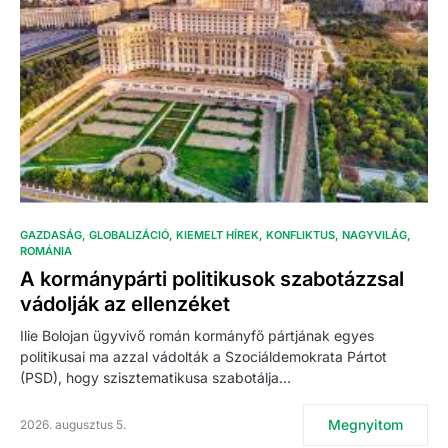
GAZDASÁG
GLOBALIZÁCIÓ
KIEMELT HÍREK
KONFLIKTUS
NAGYVILÁG
ROMÁNIA
A kormánypárti politikusok szabotázzsal
vádolják az ellenzéket
Ilie Bolojan ügyvivő román kormányfő pártjának egyes
politikusai ma azzal vádolták a Szociáldemokrata Pártot
(PSD), hogy szisztematikusa szabotálja…
Megnyitom
2026. augusztus 5.