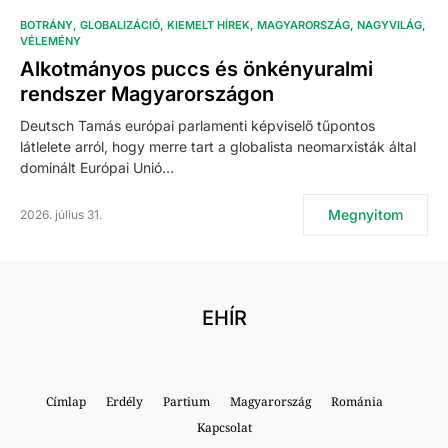
BOTRÁNY
GLOBALIZÁCIÓ
KIEMELT HÍREK
MAGYARORSZÁG
NAGYVILÁG
VÉLEMÉNY
Alkotmányos puccs és önkényuralmi
rendszer Magyarországon
Deutsch Tamás európai parlamenti képviselő tűpontos
látlelete arról, hogy merre tart a globalista neomarxisták által
dominált Európai Unió…
Megnyitom
2026. július 31.
EHÍR
Címlap
Erdély
Partium
Magyarország
Románia
Kapcsolat