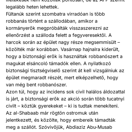
legalább heten lehettek.
Fültanúk szerint szombatra virradóan is több
robbanás történt a szállodában, amikor a
kormányerők megpróbálták visszaszerezni az
ellenőrzést a szálloda felett a fegyveresektől. A
harcok során az épület nagy része megsemmisült –
közölték már korábban. Vasárnap hajnalra kiderült,
hogy a biztonsági erők is használtak robbanószert a
magukat elsáncoló támadók ellen. A nyilatkozó
biztonsági tisztségviselő szerint át kell vizsgálniuk az
épület megmaradt részét, mert elképzelhető, hogy
van még bent robbanószer.
Azon túl, hogy az incidens sok civil halálos áldozattal
is járt, a biztonsági erők az akció során több tucatnyi
civilt – köztük gyerekeket – ki is tudtak menekíteni.
Az al-Shabaab már rögtön ostromuk után
jelentkezett, és közölte, hogy embereik támadták
meg a szállót. Szóvivőjük, Abdiaziz Abu-Musab