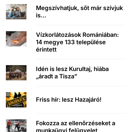
Megszívhatjuk, sőt már szívjuk
is…
Vízkorlátozások Romániában:
14 megye 133 települése
érintett
Idén is lesz Kurultaj, hiába
„áradt a Tisza”
Friss hír: lesz Hazajáró!
Fokozza az ellenőrzéseket a
munkaügyi felügyelet