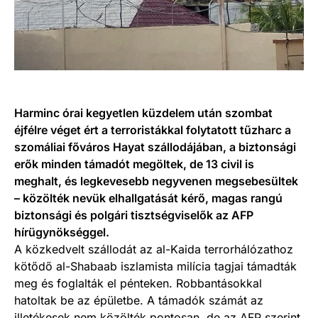
Harminc órai kegyetlen küzdelem után szombat
éjfélre véget ért a terroristákkal folytatott tűzharc a
szomáliai főváros Hayat szállodájában, a biztonsági
erők minden támadót megöltek, de 13 civil is
meghalt, és legkevesebb negyvenen megsebesültek
– közölték nevük elhallgatását kérő, magas rangú
biztonsági és polgári tisztségviselők az AFP
hírügynökséggel.
A közkedvelt szállodát az al-Kaida terrorhálózathoz
kötődő al-Shabaab iszlamista milícia tagjai támadták
meg és foglalták el pénteken. Robbantásokkal
hatoltak be az épületbe. A támadók számát az
illetékesek nem közölték pontosan, de az AFP szerint