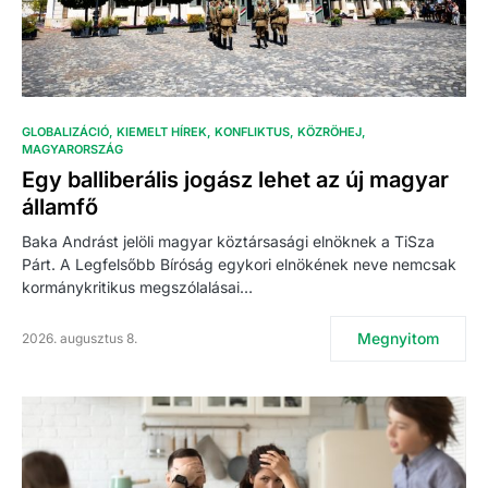
GLOBALIZÁCIÓ
KIEMELT HÍREK
KONFLIKTUS
KÖZRÖHEJ
MAGYARORSZÁG
Egy balliberális jogász lehet az új magyar
államfő
Baka Andrást jelöli magyar köztársasági elnöknek a TiSza
Párt. A Legfelsőbb Bíróság egykori elnökének neve nemcsak
kormánykritikus megszólalásai…
Megnyitom
2026. augusztus 8.