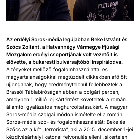
Az erdélyi Soros-média legújabban Beke Istvánt és
Szőcs Zoltánt, a Hatvannégy Vármegye Ifjúsági
Mozgalom erdélyi csoportjának volt vezetőit is
elővette, a bukaresti bulvársajtóból inspirálódva.
A tényeket mellőző fogalomhasználattal és
magyartalanságokkal megtűzdelt cikkekben afölött
ujjonganak, hogy eredménytelenül fellebbeztek a
Brassói Táblabíróságán abban a polgári perben,
amelyben 1 millió lej kártérítést követeltek a román
államtól gyalázatos meghurcoltatásukért. A magyar
Soros-média szolgai módon ismételte el a román
Soros-média szó- és fogalomhasználatát: Beke és
Szőcs az a két „terrorista”, aki a 2015. december 1-jei
kézdivásárhelyi katonai felvonulás elleni „sikertelen