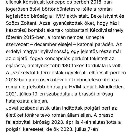
ellenük konstruált koncepciós perben 2018-ban
jogerősen ötévi börtönbüntetésre ítélte a román
legfelsőbb bíróság a HVIM aktivistáit, Beke Istvánt és
Szőcs Zoltánt. Azzal gyanúsították őket, hogy házi
készítésű bombát akartak robbantani Kézdivásárhely
főterén 2015-ben, a román nemzeti ünnepre
szervezett – december elsejei – katonai parádén. Az
erdélyi magyar nyilvánosság egy jelentős része már
az elejétől fogva koncepciós perként tekintett az
eljárásra, amelynek több 180 fokos fordulata is volt.
A „székelyföldi terroristák ügyeként” elhíresült perben
2018-ban jogerősen ötévi börtönbüntetésre ítélte a
román legfelsőbb bíróság a HVIM tagjait. Mindketten
2021. július 19-én szabadultak a brassói bíróság
határozata alapján.
Jóval szabadulásuk után indítottak polgári pert az
életüket tönkre tevő román állam ellen. A brassói
fellebbviteli bíróság 2023. április 4-én elutasította a
polgári keresetet, de ők 2023. július 7-én