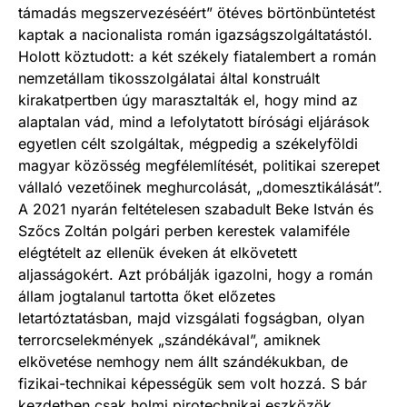
támadás megszervezéséért” ötéves börtönbüntetést
kaptak a nacionalista román igazságszolgáltatástól.
Holott köztudott: a két székely fiatalembert a román
nemzetállam tikosszolgálatai által konstruált
kirakatpertben úgy marasztalták el, hogy mind az
alaptalan vád, mind a lefolytatott bírósági eljárások
egyetlen célt szolgáltak, mégpedig a székelyföldi
magyar közösség megfélemlítését, politikai szerepet
vállaló vezetőinek meghurcolását, „domesztikálását”.
A 2021 nyarán feltételesen szabadult Beke István és
Szőcs Zoltán polgári perben kerestek valamiféle
elégtételt az ellenük éveken át elkövetett
aljasságokért. Azt próbálják igazolni, hogy a román
állam jogtalanul tartotta őket előzetes
letartóztatásban, majd vizsgálati fogságban, olyan
terrorcselekmények „szándékával”, amiknek
elkövetése nemhogy nem állt szándékukban, de
fizikai-technikai képességük sem volt hozzá. S bár
kezdetben csak holmi pirotechnikai eszközök