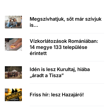
Megszívhatjuk, sőt már szívjuk
is…
Vízkorlátozások Romániában:
14 megye 133 települése
érintett
Idén is lesz Kurultaj, hiába
„áradt a Tisza”
Friss hír: lesz Hazajáró!