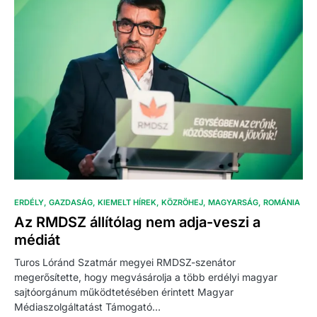
ERDÉLY
GAZDASÁG
KIEMELT HÍREK
KÖZRÖHEJ
MAGYARSÁG
ROMÁNIA
Az RMDSZ állítólag nem adja-veszi a
médiát
Turos Lóránd Szatmár megyei RMDSZ-szenátor
megerősítette, hogy megvásárolja a több erdélyi magyar
sajtóorgánum működtetésében érintett Magyar
Médiaszolgáltatást Támogató…