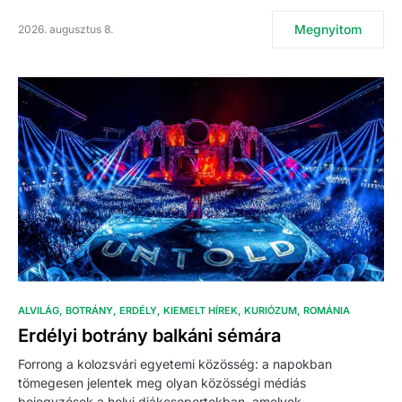
Megnyitom
2026. augusztus 8.
ALVILÁG
BOTRÁNY
ERDÉLY
KIEMELT HÍREK
KURIÓZUM
ROMÁNIA
Erdélyi botrány balkáni sémára
Forrong a kolozsvári egyetemi közösség: a napokban
tömegesen jelentek meg olyan közösségi médiás
bejegyzések a helyi diákcsoportokban, amelyek…