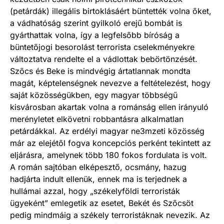
(petárdák) illegális birtoklásáért büntették volna őket,
a vádhatóság szerint gyilkoló erejű bombát is
gyárthattak volna, így a legfelsőbb bíróság a
büntetőjogi besorolást terrorista cselekményekre
változtatva rendelte el a vádlottak bebörtönzését.
Szőcs és Beke is mindvégig ártatlannak mondta
magát, képtelenségnek nevezve a feltételezést, hogy
saját közösségükben, egy magyar többségű
kisvárosban akartak volna a románság ellen irányuló
merényletet elkövetni robbantásra alkalmatlan
petárdákkal. Az erdélyi magyar ne3mzeti közösség
már az elejétől fogva koncepciós perként tekintett az
eljárásra, amelynek több 180 fokos fordulata is volt.
A román sajtóban elképesztő, ocsmány, hazug
hadjárta indult ellenük, ennek ma is terjednek a
hullámai azzal, hogy „székelyföldi terroristák
ügyeként” emlegetik az esetet, Bekét és Szőcsöt
pedig mindmáig a székely terroristáknak nevezik. Az