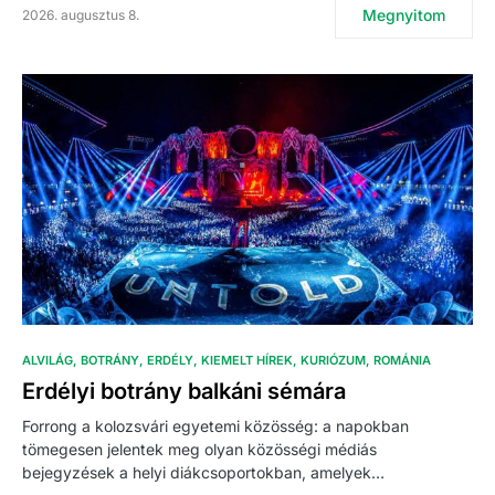
Megnyitom
2026. augusztus 8.
ALVILÁG
BOTRÁNY
ERDÉLY
KIEMELT HÍREK
KURIÓZUM
ROMÁNIA
Erdélyi botrány balkáni sémára
Forrong a kolozsvári egyetemi közösség: a napokban
tömegesen jelentek meg olyan közösségi médiás
bejegyzések a helyi diákcsoportokban, amelyek…