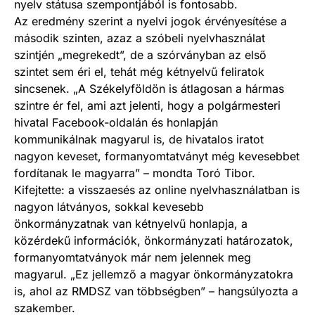
nyelv státusa szempontjából is fontosabb.
Az eredmény szerint a nyelvi jogok érvényesítése a
második szinten, azaz a szóbeli nyelvhasználat
szintjén „megrekedt”, de a szórványban az első
szintet sem éri el, tehát még kétnyelvű feliratok
sincsenek. „A Székelyföldön is átlagosan a hármas
szintre ér fel, ami azt jelenti, hogy a polgármesteri
hivatal Facebook-oldalán és honlapján
kommunikálnak magyarul is, de hivatalos iratot
nagyon keveset, formanyomtatványt még kevesebbet
fordítanak le magyarra” – mondta Toró Tibor.
Kifejtette: a visszaesés az online nyelvhasználatban is
nagyon látványos, sokkal kevesebb
önkormányzatnak van kétnyelvű honlapja, a
közérdekű információk, önkormányzati határozatok,
formanyomtatványok már nem jelennek meg
magyarul. „Ez jellemző a magyar önkormányzatokra
is, ahol az RMDSZ van többségben” – hangsúlyozta a
szakember.