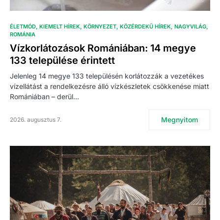
ÉLETMÓD
KIEMELT HÍREK
KÖRNYEZET
KÖZÉRDEKŰ HÍREK
NAGYVILÁG
ROMÁNIA
Vízkorlátozások Romániában: 14 megye
133 települése érintett
Jelenleg 14 megye 133 településén korlátozzák a vezetékes
vízellátást a rendelkezésre álló vízkészletek csökkenése miatt
Romániában – derül…
Megnyitom
2026. augusztus 7.