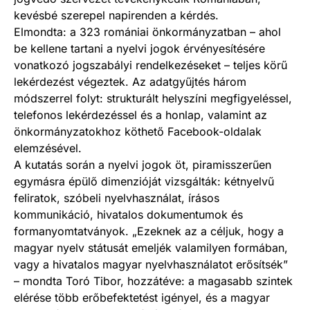
kevésbé szerepel napirenden a kérdés.
Elmondta: a 323 romániai önkormányzatban – ahol
be kellene tartani a nyelvi jogok érvényesítésére
vonatkozó jogszabályi rendelkezéseket – teljes körű
lekérdezést végeztek. Az adatgyűjtés három
módszerrel folyt: strukturált helyszíni megfigyeléssel,
telefonos lekérdezéssel és a honlap, valamint az
önkormányzatokhoz köthető Facebook-oldalak
elemzésével.
A kutatás során a nyelvi jogok öt, piramisszerűen
egymásra épülő dimenzióját vizsgálták: kétnyelvű
feliratok, szóbeli nyelvhasználat, írásos
kommunikáció, hivatalos dokumentumok és
formanyomtatványok. „Ezeknek az a céljuk, hogy a
magyar nyelv státusát emeljék valamilyen formában,
vagy a hivatalos magyar nyelvhasználatot erősítsék”
– mondta Toró Tibor, hozzátéve: a magasabb szintek
elérése több erőbefektetést igényel, és a magyar