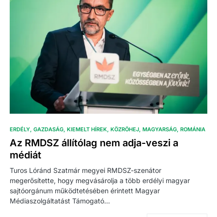
ERDÉLY
GAZDASÁG
KIEMELT HÍREK
KÖZRÖHEJ
MAGYARSÁG
ROMÁNIA
Az RMDSZ állítólag nem adja-veszi a
médiát
Turos Lóránd Szatmár megyei RMDSZ-szenátor
megerősítette, hogy megvásárolja a több erdélyi magyar
sajtóorgánum működtetésében érintett Magyar
Médiaszolgáltatást Támogató…