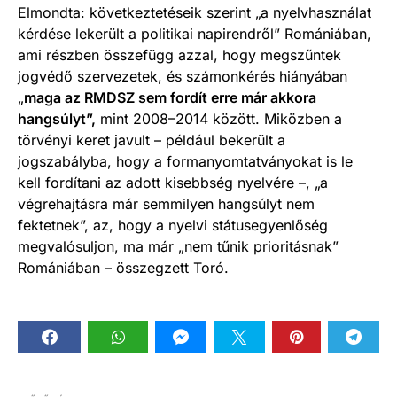
Elmondta: következtetéseik szerint „a nyelvhasználat
kérdése lekerült a politikai napirendről” Romániában,
ami részben összefügg azzal, hogy megszűntek
jogvédő szervezetek, és számonkérés hiányában
„
maga az RMDSZ sem fordít erre már akkora
hangsúlyt”,
mint 2008–2014 között. Miközben a
törvényi keret javult – például bekerült a
jogszabályba, hogy a formanyomtatványokat is le
kell fordítani az adott kisebbség nyelvére –, „a
végrehajtásra már semmilyen hangsúlyt nem
fektetnek”, az, hogy a nyelvi státusegyenlőség
megvalósuljon, ma már „nem tűnik prioritásnak”
Romániában – összegzett Toró.