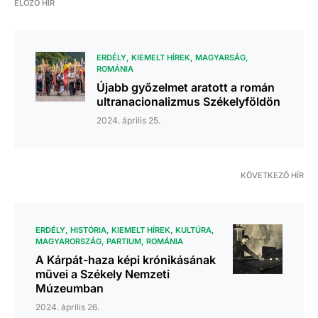
ELŐZŐ HÍR
ERDÉLY
KIEMELT HÍREK
MAGYARSÁG
ROMÁNIA
Újabb győzelmet aratott a román
ultranacionalizmus Székelyföldön
2024. április 25.
KÖVETKEZŐ HÍR
ERDÉLY
HISTÓRIA
KIEMELT HÍREK
KULTÚRA
MAGYARORSZÁG
PARTIUM
ROMÁNIA
A Kárpát-haza képi krónikásának
művei a Székely Nemzeti
Múzeumban
2024. április 26.