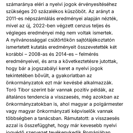
számaránya eléri a nyelvi jogok érvényesítéséhez
szükséges 20 százalékos küszöböt. Az arányt a
2011-es népszámlálás eredményei alapján nézték,
mivel az új, 2022-ben végzett cenzus teljes és
végleges eredményei még nem voltak ismertek.
A nyilvánossággal csütörtökön sajtótájékoztatón
ismertetett kutatás eredményeit összevetették két
korábbi – 2008-as és 2014-es – felmérés
eredményeivel, és arra a következtetésre jutottak,
hogy bár a jogszabályi keret a nyelvi jogok
tekintetében bővült, a gyakorlatban az
önkormányzatok ezt már kevésbé alkalmazzák.
Toró Tibor szerint bár vannak pozitív példák, az
általános tendencia a visszaesés, még azokban az
önkormányzatokban is, ahol magyar a polgármester
vagy magyar önkormányzati képviselők vannak
többségben a tanácsban. Rámutatott: a visszaesés
azzal is összefügghet, hogy már kevesebb nyelvi
jogvédő szervezet tevékenykedik Romániában,