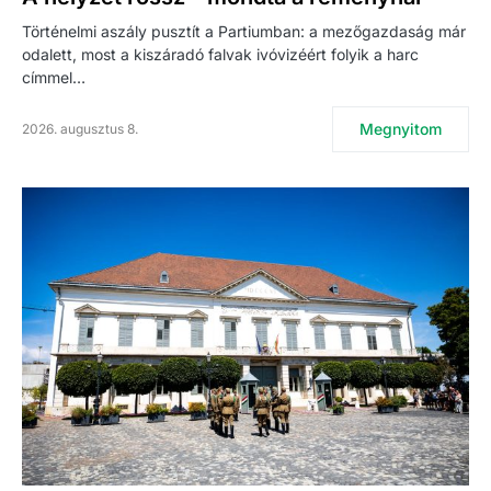
Történelmi aszály pusztít a Partiumban: a mezőgazdaság már
odalett, most a kiszáradó falvak ivóvizéért folyik a harc
címmel…
Megnyitom
2026. augusztus 8.