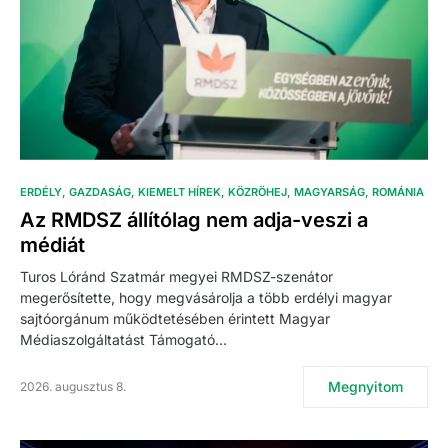
ERDÉLY
GAZDASÁG
KIEMELT HÍREK
KÖZRÖHEJ
MAGYARSÁG
ROMÁNIA
Az RMDSZ állítólag nem adja-veszi a
médiát
Turos Lóránd Szatmár megyei RMDSZ-szenátor
megerősítette, hogy megvásárolja a több erdélyi magyar
sajtóorgánum működtetésében érintett Magyar
Médiaszolgáltatást Támogató…
Megnyitom
2026. augusztus 8.