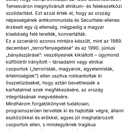
Temesváron megnyilvánult etnikum- és felekezetközi
szolidaritást. Ezt azzal érték el, hogy az ország
népességének antikommunista és Securitate-ellenes
érzéseit egy új ellenség, mégpedig a magyar
kisebbség felé terelték, konvertálták.
Ez a szcenárió azonos mintára készült, mint az 1989.
decemberi „terrorfenyegetésé” és az 1990. júniusi
„bányászjárásé”: veszélyesnek kikiáltott – úgymond
külföldről irányított – társadalmi vagy etnikai
csoportok („terroristák, magyarok, egyetemisták,
értelmiségiek”) ellen uszítva robbantottak ki
összetűzéseket, hogy aztán bevethessék a
karhatalmat ezek megfékezésére, az ország
integritásának megvédésére.
Mindhárom forgatókönyvet tudatosan,
programszerűen tervelték ki és hajtották végre, állami
eszközökkel és erőkkel, egyes jól meghatározott
csoportok ellen, s mindegyiknek tragikus