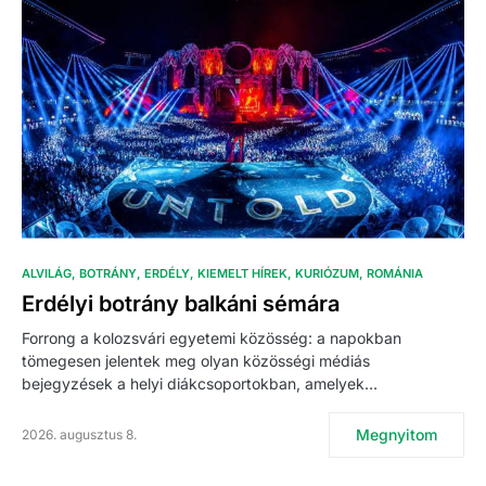
ALVILÁG
BOTRÁNY
ERDÉLY
KIEMELT HÍREK
KURIÓZUM
ROMÁNIA
Erdélyi botrány balkáni sémára
Forrong a kolozsvári egyetemi közösség: a napokban
tömegesen jelentek meg olyan közösségi médiás
bejegyzések a helyi diákcsoportokban, amelyek…
Megnyitom
2026. augusztus 8.