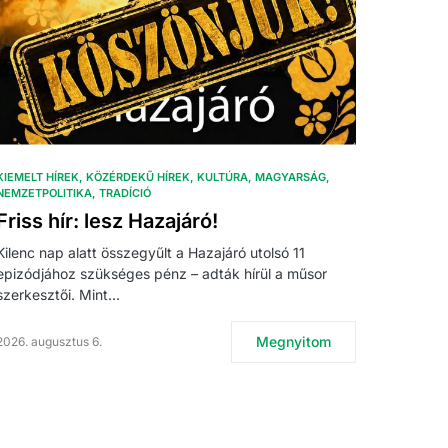
KIEMELT HÍREK
KÖZÉRDEKŰ HÍREK
KULTÚRA
MAGYARSÁG
NEMZETPOLITIKA
TRADÍCIÓ
Friss hír: lesz Hazajáró!
Kilenc nap alatt összegyűlt a Hazajáró utolsó 11
epizódjához szükséges pénz – adták hírül a műsor
szerkesztői. Mint…
Megnyitom
2026. augusztus 6.