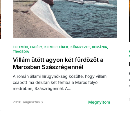
ÉLETMÓD
ERDÉLY
KIEMELT HÍREK
KÖRNYEZET
ROMÁNIA
TRAGÉDIA
Villám ütött agyon két fürdőzőt a
Marosban Szászrégennél
A román állami hírügynökség közölte, hogy villám
csapott ma délután két férfiba a Maros folyó
medrében, Szászrégennél. A…
Megnyitom
2026. augusztus 6.