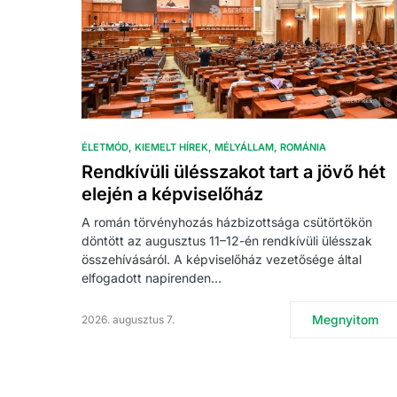
ÉLETMÓD
KIEMELT HÍREK
MÉLYÁLLAM
ROMÁNIA
Rendkívüli ülésszakot tart a jövő hét
elején a képviselőház
A román törvényhozás házbizottsága csütörtökön
döntött az augusztus 11–12-én rendkívüli ülésszak
összehívásáról. A képviselőház vezetősége által
elfogadott napirenden…
Megnyitom
2026. augusztus 7.