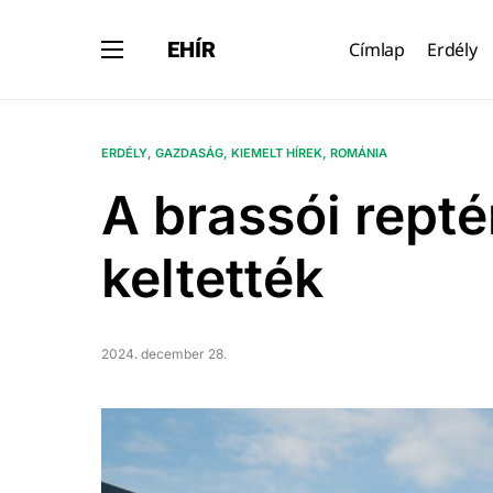
EHÍR
Címlap
Erdély
ERDÉLY
GAZDASÁG
KIEMELT HÍREK
ROMÁNIA
A brassói repté
keltették
2024. december 28.