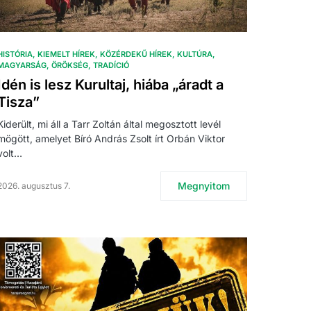
HISTÓRIA
KIEMELT HÍREK
KÖZÉRDEKŰ HÍREK
KULTÚRA
MAGYARSÁG
ÖRÖKSÉG
TRADÍCIÓ
Idén is lesz Kurultaj, hiába „áradt a
Tisza”
Kiderült, mi áll a Tarr Zoltán által megosztott levél
mögött, amelyet Bíró András Zsolt írt Orbán Viktor
volt…
Megnyitom
2026. augusztus 7.