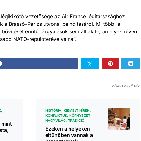
légikikötő vezetősége az Air France légitársasághoz
k a Brassó–Párizs útvonal beindításáról. Mi több, a
bővítését érintő tárgyalások sem álltak le, amelyek révén
sabb NATO-repülőterévé válna”.
KÖVETKEZŐ HÍR
K
HISTÓRIA
KIEMELT HÍREK
KONFLIKTUS
KÖRNYEZET
NAGYVILÁG
TRADÍCIÓ
 mint
Ezeken a helyeken
sta,
eltűnőben vannak a