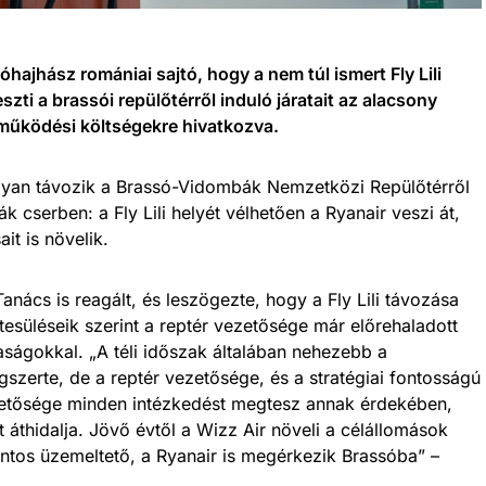
óhajhász romániai sajtó, hogy a nem túl ismert Fly Lili
eszti a brassói repülőtérről induló járatait az alacsony
működési költségekre hivatkozva.
ugyan távozik a Brassó-Vidombák Nemzetközi Repülőtérről
 cserben: a Fly Lili helyét vélhetően a Ryanair veszi át,
it is növelik.
anács is reagált, és leszögezte, hogy a Fly Lili távozása
esüléseik szerint a reptér vezetősége már előrehaladott
saságokkal. „A téli időszak általában nehezebb a
gszerte, de a reptér vezetősége, és a stratégiai fontosságú
etősége minden intézkedést megtesz annak érdekében,
 áthidalja. Jövő évtől a Wizz Air növeli a célállomások
tos üzemeltető, a Ryanair is megérkezik Brassóba” –