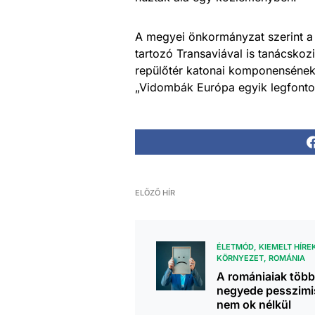
A megyei önkormányzat szerint a 
tartozó Transaviával is tanácskozi
repülőtér katonai komponensének 
„Vidombák Európa egyik legfonto
ELŐZŐ HÍR
ÉLETMÓD
KIEMELT HÍRE
KÖRNYEZET
ROMÁNIA
A romániaiak több
negyede pesszimi
nem ok nélkül