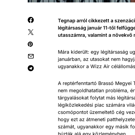
Tegnap arról cikkezett a szenzáci
légitársaság január 11-től felfügg
utasszámra, valamint a növekvő 
Mára kiderült: egy légitársaság 
januárban, az utasokat nem hagyják
ugyanakkor a Wizz Air célállomása
A reptérfenntartó Brassó Megyei T
nem megoldhatatlan probléma, ért
tárgyalásokat folytat más légitár
légiközlekedési piac számára vilá
csomópontot üzemeltető cég vez
hogy ezt az átmeneti patthelyzetet
számát, ugyanakkor egy másik fon
húzták alá egy közleményben.