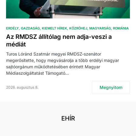
ERDÉLY
GAZDASÁG
KIEMELT HÍREK
KÖZRÖHEJ
MAGYARSÁG
ROMÁNIA
Az RMDSZ állítólag nem adja-veszi a
médiát
Turos Lóránd Szatmár megyei RMDSZ-szenátor
megerősítette, hogy megvásárolja a több erdélyi magyar
sajtóorgánum működtetésében érintett Magyar
Médiaszolgáltatást Támogató…
Megnyitom
2026. augusztus 8.
EHÍR