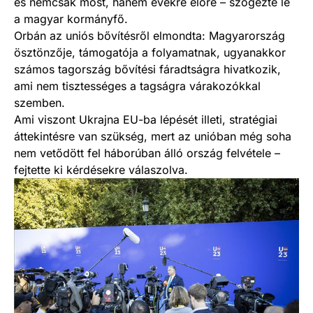
és nemcsak most, hanem évekre előre – szögezte le
a magyar kormányfő.
Orbán az uniós bővítésről elmondta: Magyarország
ösztönzője, támogatója a folyamatnak, ugyanakkor
számos tagország bővítési fáradtságra hivatkozik,
ami nem tisztességes a tagságra várakozókkal
szemben.
Ami viszont Ukrajna EU-ba lépését illeti, stratégiai
áttekintésre van szükség, mert az unióban még soha
nem vetődött fel háborúban álló ország felvétele –
fejtette ki kérdésekre válaszolva.