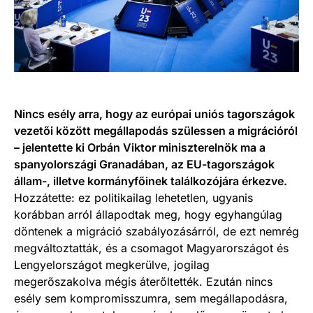
Nincs esély arra, hogy az európai uniós tagországok
vezetői között megállapodás szülessen a migrációról
– jelentette ki Orbán Viktor miniszterelnök ma a
spanyolországi Granadában, az EU-tagországok
állam-, illetve kormányfőinek találkozójára érkezve.
Hozzátette: ez politikailag lehetetlen, ugyanis
korábban arról állapodtak meg, hogy egyhangúlag
döntenek a migráció szabályozásárról, de ezt nemrég
megváltoztatták, és a csomagot Magyarországot és
Lengyelországot megkerülve, jogilag
megerőszakolva mégis áterőltették. Ezután nincs
esély sem kompromisszumra, sem megállapodásra,