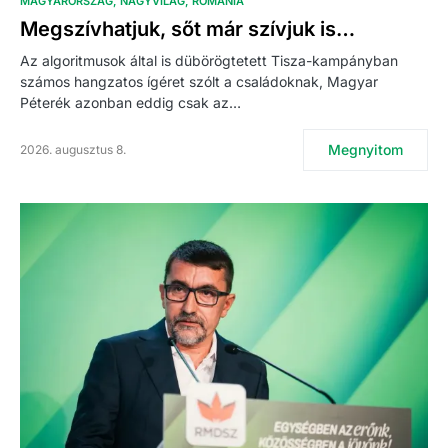
MAGYARORSZÁG
NAGYVILÁG
ROMÁNIA
Megszívhatjuk, sőt már szívjuk is…
Az algoritmusok által is dübörögtetett Tisza-kampányban
számos hangzatos ígéret szólt a családoknak, Magyar
Péterék azonban eddig csak az…
Megnyitom
2026. augusztus 8.