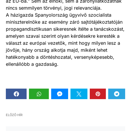
az EU-ba.” Sem az elnöki, sem a zárónyilatkozatnak
nincs semmilyen törvényi, jogi relevanciája.
A házigazda Spanyolország ügyvivő szocialista
miniszterelnöke az esemény záró sajtótájékoztatóján
propagandisztikusan sikeresnek ítélte a tanácskozást,
amelyen szavai szerint olyan kérdésekre keresték a
választ az európai vezetők, mint hogy milyen lesz a
jövője, hány ország alkotja majd, miként lehet
hatékonyabb a döntéshozatal, versenyképesebb,
ellenállóbb a gazdaság.
ELŐZŐ HÍR