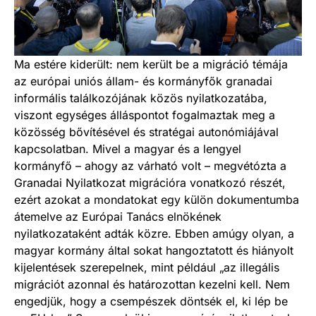
Ma estére kiderült: nem került be a migráció témája
az európai uniós állam- és kormányfők granadai
informális találkozójának közös nyilatkozatába,
viszont egységes álláspontot fogalmaztak meg a
közösség bővítésével és stratégai autonómiájával
kapcsolatban. Mivel a magyar és a lengyel
kormányfő – ahogy az várható volt – megvétózta a
Granadai Nyilatkozat migrációra vonatkozó részét,
ezért azokat a mondatokat egy külön dokumentumba
átemelve az Európai Tanács elnökének
nyilatkozataként adták közre. Ebben amúgy olyan, a
magyar kormány által sokat hangoztatott és hiányolt
kijelentések szerepelnek, mint például „az illegális
migrációt azonnal és határozottan kezelni kell. Nem
engedjük, hogy a csempészek döntsék el, ki lép be