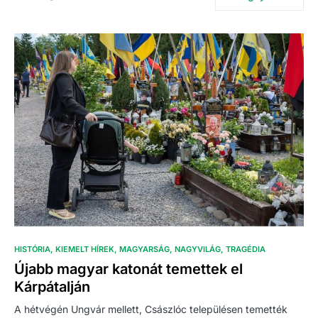
HISTÓRIA
KIEMELT HÍREK
MAGYARSÁG
NAGYVILÁG
TRAGÉDIA
Újabb magyar katonát temettek el
Kárpátalján
A hétvégén Ungvár mellett, Császlóc településen temették