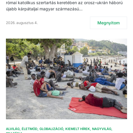
római katolikus szertartás keretében az orosz–ukrán háború
újabb kárpátaljai magyar származású…
Megnyitom
2026. augusztus 4.
ALVILÁG
ÉLETMÓD
GLOBALIZÁCIÓ
KIEMELT HÍREK
NAGYVILÁG