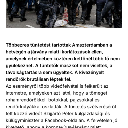
Többezres tüntetést tartottak Amszterdamban a
hétvégén a járvány miatti korlátozások ellen,
amelynek értelmében köztéren kettőnél több fő nem
gyülekezhet. A tüntetők maszkot nem viseltek, a
távolságtartásra sem ügyeltek. A kivezényelt
rendőrök brutálisan léptek fel.
Az eseményről több videófelvétel is felkerült az
internetre, amelyeken azt látni, hogy a tömeget
rohamrendőrökkel, botokkal, pajzsokkal és
rendőrkutyákkal oszlatták. A tüntetés szétveréséről
tett közzé videót Szijjártó Péter külgazdasági és
külügyminiszter a Facebook-oldalán. A felvételen jól
kivehető, ahogy a koronavírus-járvány miatt