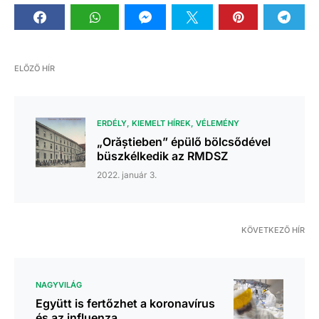
ELŐZŐ HÍR
ERDÉLY
KIEMELT HÍREK
VÉLEMÉNY
„Orăștieben” épülő bölcsődével
büszkélkedik az RMDSZ
2022. január 3.
KÖVETKEZŐ HÍR
NAGYVILÁG
Együtt is fertőzhet a koronavírus
és az influenza