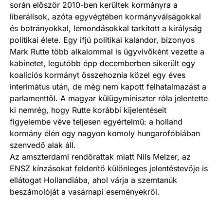
során először 2010-ben kerültek kormányra a
liberálisok, azóta egyvégtében kormányválságokkal
és botrányokkal, lemondásokkal tarkított a királyság
politikai élete. Egy ifjú politikai kalandor, bizonyos
Mark Rutte több alkalommal is ügyvivőként vezette a
kabinetet, legutóbb épp decemberben sikerült egy
koalíciós kormányt összehoznia közel egy éves
interimátus után, de még nem kapott felhatalmazást a
parlamenttől. A magyar külügyminiszter róla jelentette
ki nemrég, hogy Rutte korábbi kijelentéseit
figyelembe véve teljesen egyértelmű: a holland
kormány élén egy nagyon komoly hungarofóbiában
szenvedő alak áll.
Az amszterdami rendőrattak miatt Nils Melzer, az
ENSZ kínzásokat felderítő különleges jelentéstevője is
ellátogat Hollandiába, ahol várja a szemtanúk
beszámolóját a vasárnapi eseményekről.