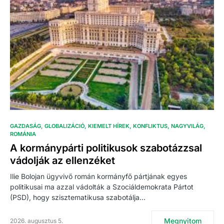
GAZDASÁG
GLOBALIZÁCIÓ
KIEMELT HÍREK
KONFLIKTUS
NAGYVILÁG
ROMÁNIA
A kormánypárti politikusok szabotázzsal
vádolják az ellenzéket
Ilie Bolojan ügyvivő román kormányfő pártjának egyes
politikusai ma azzal vádolták a Szociáldemokrata Pártot
(PSD), hogy szisztematikusa szabotálja…
Megnyitom
2026. augusztus 5.