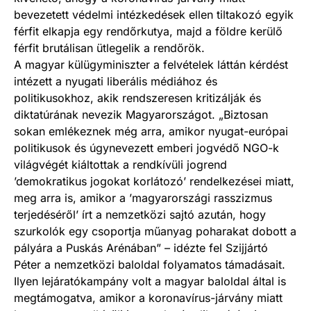
bevezetett védelmi intézkedések ellen tiltakozó egyik
férfit elkapja egy rendőrkutya, majd a földre kerülő
férfit brutálisan ütlegelik a rendőrök.
A magyar külügyminiszter a felvételek láttán kérdést
intézett a nyugati liberális médiához és
politikusokhoz, akik rendszeresen kritizálják és
diktatúrának nevezik Magyarországot. „Biztosan
sokan emlékeznek még arra, amikor nyugat-európai
politikusok és úgynevezett emberi jogvédő NGO-k
világvégét kiáltottak a rendkívüli jogrend
’demokratikus jogokat korlátozó’ rendelkezései miatt,
meg arra is, amikor a ’magyarországi rasszizmus
terjedéséről’ írt a nemzetközi sajtó azután, hogy
szurkolók egy csoportja műanyag poharakat dobott a
pályára a Puskás Arénában” – idézte fel Szijjártó
Péter a nemzetközi baloldal folyamatos támadásait.
Ilyen lejáratókampány volt a magyar baloldal által is
megtámogatva, amikor a koronavírus-járvány miatt