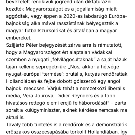
bevezetett rendkívüli jogrend után diktatúrázni
kezdték Magyarországot és a jogállamiság miatt
aggódtak, vagy éppen a 2020-as labdarúgó Európa-
bajnokság alkalmával rasszistának bélyegezték a
magyar futballszurkolókat és általában a magyar
embereket.
Szijjártó Péter bejegyzését zárva arra is rámutatott,
hogy a Magyarországot ért alaptalan vádakkal
szemben a nyugati „felvilágosultaknak” a saját házuk
táján kellene sepregetniük: „Nos, akkor a hétvége
nyugat-európai ’termése’: brutális, kutyás rendőrattak
Hollandiában és fejbe dobott gólszerző egy angol
bajnoki meccsen. Várjuk tehát a nemzetközi liberális
média, Vera Jourova, Didier Reynders és a többi
hivatásos rettegő elemi erejű felháborodását” – zárta
sorait a külügyminiszter, akinek kérdése nemcsak ma
aktuális.
Tavaly több tüntetés is a rendőrök és a demonstrálók
erőszakos összecsapásába torkollt Hollandiában, így