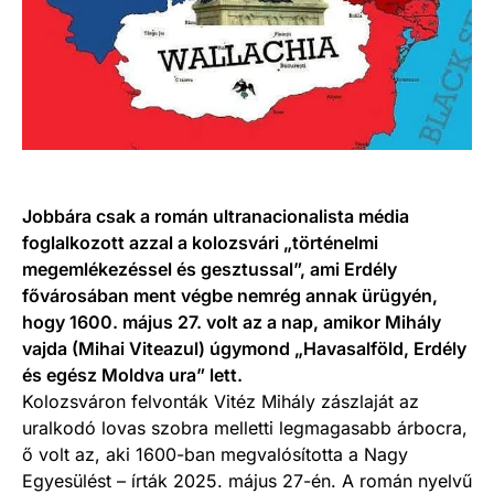
Jobbára csak a román ultranacionalista média
foglalkozott azzal a kolozsvári „történelmi
megemlékezéssel és gesztussal”, ami Erdély
fővárosában ment végbe nemrég annak ürügyén,
hogy 1600. május 27. volt az a nap, amikor Mihály
vajda (Mihai Viteazul) úgymond „Havasalföld, Erdély
és egész Moldva ura” lett.
Kolozsváron felvonták Vitéz Mihály zászlaját az
uralkodó lovas szobra melletti legmagasabb árbocra,
ő volt az, aki 1600-ban megvalósította a Nagy
Egyesülést – írták 2025. május 27-én. A román nyelvű