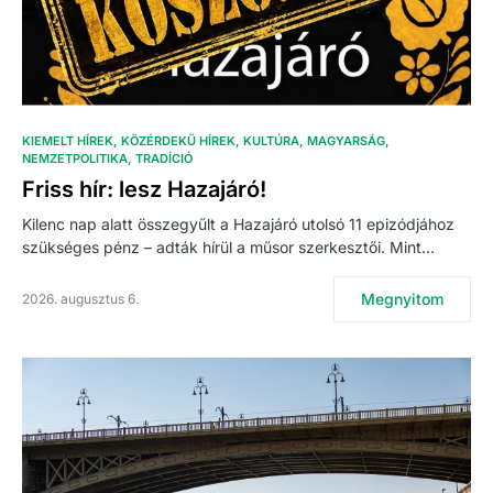
KIEMELT HÍREK
KÖZÉRDEKŰ HÍREK
KULTÚRA
MAGYARSÁG
NEMZETPOLITIKA
TRADÍCIÓ
Friss hír: lesz Hazajáró!
Kilenc nap alatt összegyűlt a Hazajáró utolsó 11 epizódjához
szükséges pénz – adták hírül a műsor szerkesztői. Mint…
Megnyitom
2026. augusztus 6.