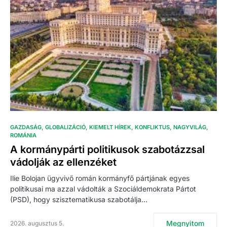
GAZDASÁG
GLOBALIZÁCIÓ
KIEMELT HÍREK
KONFLIKTUS
NAGYVILÁG
ROMÁNIA
A kormánypárti politikusok szabotázzsal
vádolják az ellenzéket
Ilie Bolojan ügyvivő román kormányfő pártjának egyes
politikusai ma azzal vádolták a Szociáldemokrata Pártot
(PSD), hogy szisztematikusa szabotálja…
Megnyitom
2026. augusztus 5.