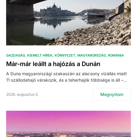
GAZDASÁG
KIEMELT HÍREK
KÖRNYEZET
MAGYARORSZÁG
ROMÁNIA
Már-már leállt a hajózás a Dunán
A Duna magyarországi szakaszán az alacsony vízállás miatt
11 szállodahajó várakozik, és a teherhajók többsége is áll –…
Megnyitom
2026. augusztus 5.