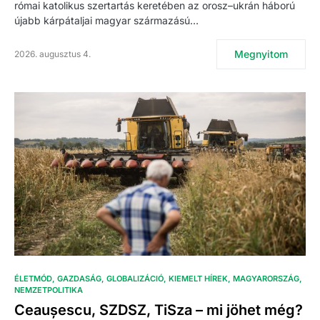
római katolikus szertartás keretében az orosz–ukrán háború
újabb kárpátaljai magyar származású…
Megnyitom
2026. augusztus 4.
ÉLETMÓD
GAZDASÁG
GLOBALIZÁCIÓ
KIEMELT HÍREK
MAGYARORSZÁG
NEMZETPOLITIKA
Ceaușescu, SZDSZ, TiSza – mi jöhet még?