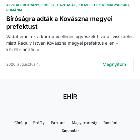
ALVILÁG
BOTRÁNY
ERDÉLY
GAZDASÁG
KIEMELT HÍREK
MAGYARSÁG
ROMÁNIA
Bíróságra adták a Kovászna megyei
prefektust
Vádat emeltek a korrupcióellenes ügyészek hivatali visszaélés
miatt Ráduly István Kovászna megyei prefektus ellen –
közölte hétfőn a…
Megnyitom
2026. augusztus 4.
EHÍR
Címlap
Erdély
Partium
Magyarország
Románia
Kapcsolat