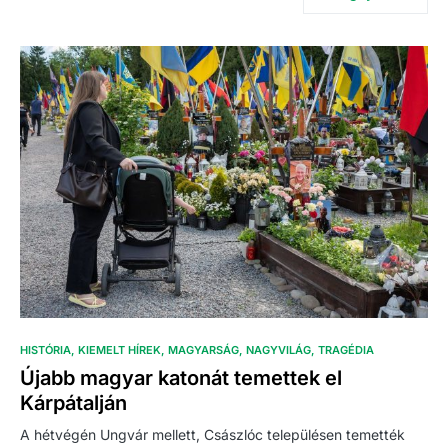
HISTÓRIA
KIEMELT HÍREK
MAGYARSÁG
NAGYVILÁG
TRAGÉDIA
Újabb magyar katonát temettek el
Kárpátalján
A hétvégén Ungvár mellett, Császlóc településen temették