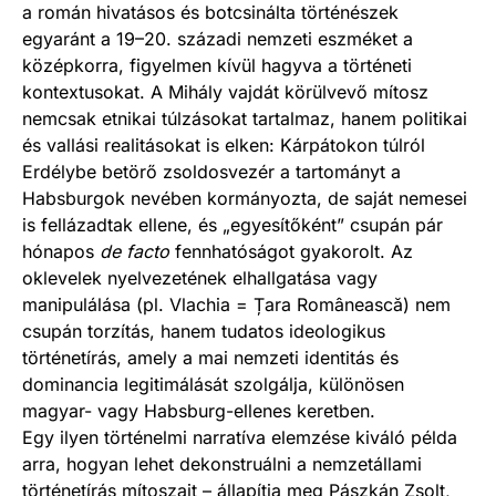
a román hivatásos és botcsinálta történészek
egyaránt a 19–20. századi nemzeti eszméket a
középkorra, figyelmen kívül hagyva a történeti
kontextusokat. A Mihály vajdát körülvevő mítosz
nemcsak etnikai túlzásokat tartalmaz, hanem politikai
és vallási realitásokat is elken: Kárpátokon túlról
Erdélybe betörő zsoldosvezér a tartományt a
Habsburgok nevében kormányozta, de saját nemesei
is fellázadtak ellene, és „egyesítőként” csupán pár
hónapos
de facto
fennhatóságot gyakorolt. Az
oklevelek nyelvezetének elhallgatása vagy
manipulálása (pl. Vlachia = Țara Românească) nem
csupán torzítás, hanem tudatos ideologikus
történetírás, amely a mai nemzeti identitás és
dominancia legitimálását szolgálja, különösen
magyar- vagy Habsburg-ellenes keretben.
Egy ilyen történelmi narratíva elemzése kiváló példa
arra, hogyan lehet dekonstruálni a nemzetállami
történetírás mítoszait – állapítja meg Pászkán Zsolt,