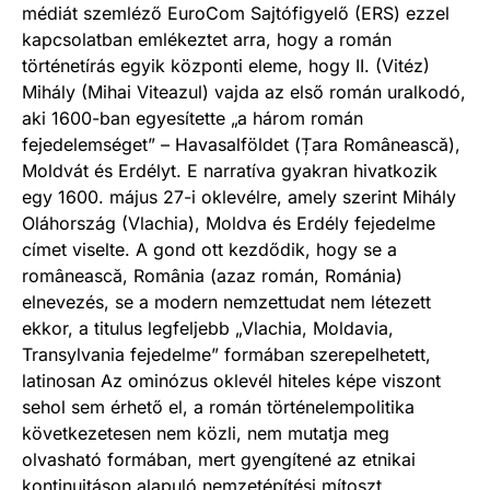
médiát szemléző EuroCom Sajtófigyelő (ERS) ezzel
kapcsolatban emlékeztet arra, hogy a román
történetírás egyik központi eleme, hogy II. (Vitéz)
Mihály (Mihai Viteazul) vajda az első román uralkodó,
aki 1600-ban egyesítette „a három román
fejedelemséget” – Havasalföldet (Țara Românească),
Moldvát és Erdélyt. E narratíva gyakran hivatkozik
egy 1600. május 27-i oklevélre, amely szerint Mihály
Oláhország (Vlachia), Moldva és Erdély fejedelme
címet viselte. A gond ott kezdődik, hogy se a
românească, România (azaz román, Románia)
elnevezés, se a modern nemzettudat nem létezett
ekkor, a titulus legfeljebb „Vlachia, Moldavia,
Transylvania fejedelme” formában szerepelhetett,
latinosan Az ominózus oklevél hiteles képe viszont
sehol sem érhető el, a román történelempolitika
következetesen nem közli, nem mutatja meg
olvasható formában, mert gyengítené az etnikai
kontinuitáson alapuló nemzetépítési mítoszt.