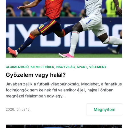
GLOBALIZÁCIÓ
KIEMELT HÍREK
NAGYVILÁG
SPORT
VÉLEMÉNY
Győzelem vagy halál?
Javában zajlik a futball-világbajnokság. Meglehet, a fanatikus
focirajongók sem kelnek fel valamikor éjjeli, hajnali órában
megnézni félálomban egy-egy…
Megnyitom
2026. június 15.