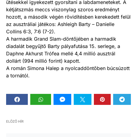
ütésekkel igyekezett gyorsítani a labdameneteket. A
kétjátszmás meccs viszonylag szoros eredményt
hozott, a második végén rövidítésben kerekedett felül
az ausztráliai játékos: Ashleigh Barty – Danielle
Collins 6:3, 7:6 (7-2).
A harmadik Grand Slam-döntőjében a harmadik
diadalát begyűjtő Barty pályafutása 15. serlege, a
Daphne Akhurst Trófea mellé 4,4 millió ausztrál
dollárt (994 millió forint) kapott.
A román Simona Halep a nyolcaddöntőben búcsúzott
a tornától.
ELŐZŐ HÍR