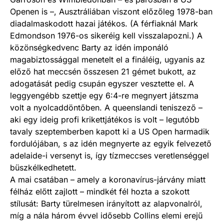
Openen is –, Ausztráliában viszont előzőleg 1978-ban
diadalmaskodott hazai játékos. (A férfiaknál Mark
Edmondson 1976-os sikeréig kell visszalapozni.) A
közönségkedvenc Barty az idén imponáló
magabiztossággal menetelt el a fináléig, ugyanis az
előző hat meccsén összesen 21 gémet bukott, az
adogatását pedig csupán egyszer vesztette el. A
leggyengébb szettje egy 6:4-re megnyert játszma
volt a nyolcaddöntőben. A queenslandi teniszező –
aki egy ideig profi krikettjátékos is volt – legutóbb
tavaly szeptemberben kapott ki a US Open harmadik
fordulójában, s az idén megnyerte az egyik felvezető
adelaide-i versenyt is, így tízmeccses veretlenséggel
büszkélkedhetett.
A mai csatában – amely a koronavírus-járvány miatt
félház előtt zajlott – mindkét fél hozta a szokott
stílusát: Barty türelmesen irányított az alapvonalról,
míg a nála három évvel idősebb Collins elemi erejű