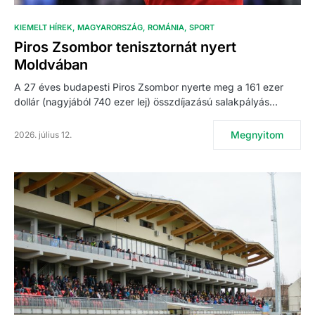
KIEMELT HÍREK
MAGYARORSZÁG
ROMÁNIA
SPORT
Piros Zsombor tenisztornát nyert
Moldvában
A 27 éves budapesti Piros Zsombor nyerte meg a 161 ezer
dollár (nagyjából 740 ezer lej) összdíjazású salakpályás…
Megnyitom
2026. július 12.