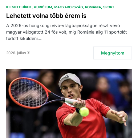
KIEMELT HÍREK
KURIÓZUM
MAGYARORSZÁG
ROMÁNIA
SPORT
Lehetett volna több érem is
A 2026-os hongkongi vívó-világbajnokságon részt vevő
magyar válogatott 24 fős volt, míg Románia alig 11 sportolót
tudott kiküldeni.…
Megnyitom
2026. július 31.