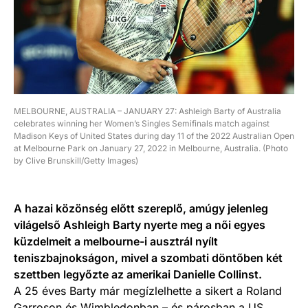
MELBOURNE, AUSTRALIA – JANUARY 27: Ashleigh Barty of Australia
celebrates winning her Women’s Singles Semifinals match against
Madison Keys of United States during day 11 of the 2022 Australian Open
at Melbourne Park on January 27, 2022 in Melbourne, Australia. (Photo
by Clive Brunskill/Getty Images)
A hazai közönség előtt szereplő, amúgy jelenleg
világelső Ashleigh Barty nyerte meg a női egyes
küzdelmeit a melbourne-i ausztrál nyílt
teniszbajnokságon, mivel a szombati döntőben két
szettben legyőzte az amerikai Danielle Collinst.
A 25 éves Barty már megízlelhette a sikert a Roland
Garroson és Wimbledonban – és párosban a US