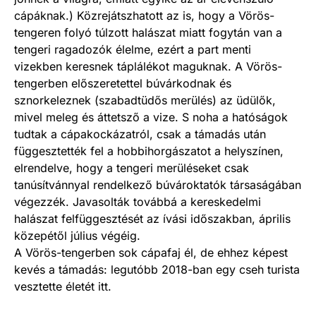
cápáknak.) Közrejátszhatott az is, hogy a Vörös-
tengeren folyó túlzott halászat miatt fogytán van a
tengeri ragadozók élelme, ezért a part menti
vizekben keresnek táplálékot maguknak. A Vörös-
tengerben előszeretettel búvárkodnak és
sznorkeleznek (szabadtüdős merülés) az üdülők,
mivel meleg és áttetsző a vize. S noha a hatóságok
tudtak a cápakockázatról, csak a támadás után
függesztették fel a hobbihorgászatot a helyszínen,
elrendelve, hogy a tengeri merüléseket csak
tanúsítvánnyal rendelkező búvároktatók társaságában
végezzék. Javasolták továbbá a kereskedelmi
halászat felfüggesztését az ívási időszakban, április
közepétől július végéig.
A Vörös-tengerben sok cápafaj él, de ehhez képest
kevés a támadás: legutóbb 2018-ban egy cseh turista
vesztette életét itt.