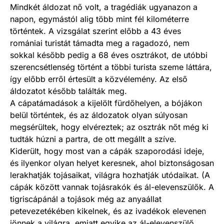
Mindkét áldozat nő volt, a tragédiák ugyanazon a
napon, egymástól alig több mint fél kilométerre
történtek. A vizsgálat szerint előbb a 43 éves
romániai turistát támadta meg a ragadozó, nem
sokkal később pedig a 68 éves osztrákot, de utóbbi
szerencsétlenség történt a többi turista szeme láttára,
így előbb erről értesült a közvélemény. Az első
áldozatot később találták meg.
A cápatámadások a kijelölt fürdőhelyen, a bójákon
belül történtek, és az áldozatok olyan súlyosan
megsérültek, hogy elvéreztek; az osztrák nőt még ki
tudták húzni a partra, de ott megállt a szíve.
Kiderült, hogy most van a cápák szaporodási ideje,
és ilyenkor olyan helyet keresnek, ahol biztonságosan
lerakhatják tojásaikat, világra hozhatják utódaikat. (A
cápák között vannak tojásrakók és ál-elevenszülők. A
tigriscápánál a tojások még az anyaállat
petevezetékében kikelnek, és az ivadékok elevenen
jönnek a világra, emiatt egyike az ál-elevenszülő