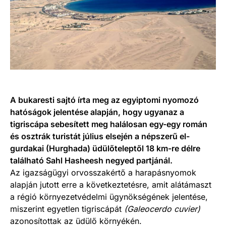
A bukaresti sajtó írta meg az egyiptomi nyomozó
hatóságok jelentése alapján, hogy ugyanaz a
tigriscápa sebesített meg halálosan egy-egy román
és osztrák turistát július elsején a népszerű el-
gurdakai (Hurghada) üdülőteleptől 18 km-re délre
található Sahl Hasheesh negyed partjánál.
Az igazságügyi orvosszakértő a harapásnyomok
alapján jutott erre a következtetésre, amit alátámaszt
a régió környezetvédelmi ügynökségének jelentése,
miszerint egyetlen tigriscápát
(Galeocerdo cuvier)
azonosítottak az üdülő környékén.