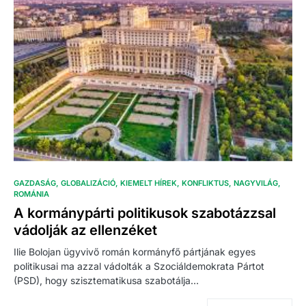
GAZDASÁG
GLOBALIZÁCIÓ
KIEMELT HÍREK
KONFLIKTUS
NAGYVILÁG
ROMÁNIA
A kormánypárti politikusok szabotázzsal
vádolják az ellenzéket
Ilie Bolojan ügyvivő román kormányfő pártjának egyes
politikusai ma azzal vádolták a Szociáldemokrata Pártot
(PSD), hogy szisztematikusa szabotálja…