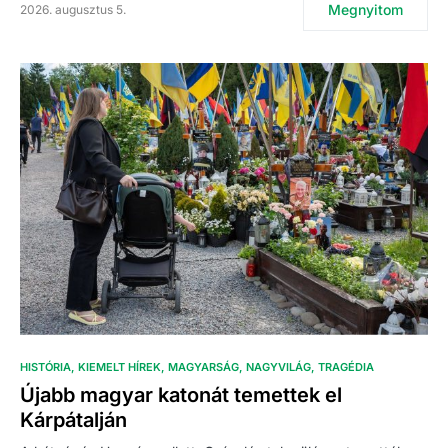
Megnyitom
2026. augusztus 5.
HISTÓRIA
KIEMELT HÍREK
MAGYARSÁG
NAGYVILÁG
TRAGÉDIA
Újabb magyar katonát temettek el
Kárpátalján