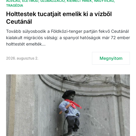
ALVILÁG
ÉLETMÓD
GLOBALIZÁCIÓ
KIEMELT HÍREK
NAGYVILÁG
TRAGÉDIA
Holttestek tucatjait emelik ki a vízből
Ceutánál
Tovább súlyosbodik a Földközi-tenger partján fekvő Ceutánál
kialakult migrációs válság: a spanyol hatóságok már 72 ember
holttestét emelték…
Megnyitom
2026. augusztus 2.