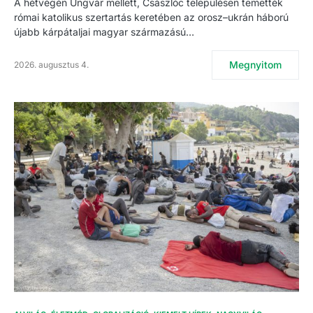
A hétvégén Ungvár mellett, Császlóc településen temették
római katolikus szertartás keretében az orosz–ukrán háború
újabb kárpátaljai magyar származású…
Megnyitom
2026. augusztus 4.