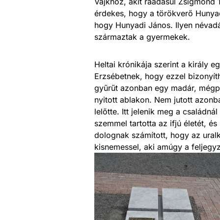
Vajkhoz, akit ráadásul Zsigmond 1
érdekes, hogy a törökverő Hunyadi
hogy Hunyadi János. Ilyen névadá
származtak a gyermekek.
Heltai krónikája szerint a király 
Erzsébetnek, hogy ezzel bizonyít
gyűrűt azonban egy madár, mégpedi
nyitott ablakon. Nem jutott azonba
lelőtte. Itt jelenik meg a család
szemmel tartotta az ifjú életét, é
dolognak számított, hogy az ural
kisnemessel, aki amúgy a feljegyz