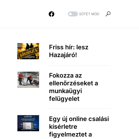
SÖTÉT MÓD
Friss hír: lesz
Hazajáró!
Fokozza az
ellenőrzéseket a
munkaügyi
felügyelet
Egy új online csalási
kísérletre
figyelmeztet a