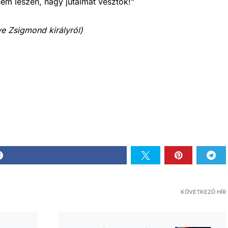
 nem lészen, nagy jutalmat vesztök!”
ye Zsigmond királyról)
KÖVETKEZŐ HÍR