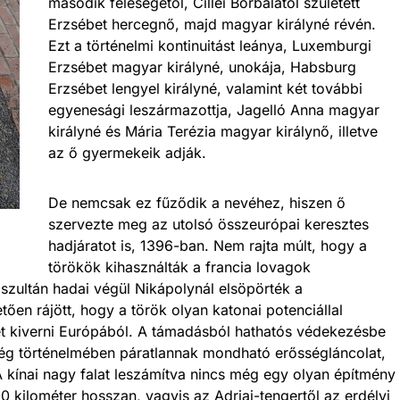
második feleségétől, Cillei Borbálától született
Erzsébet hercegnő, majd magyar királyné révén.
Ezt a történelmi kontinuitást leánya, Luxemburgi
Erzsébet magyar királyné, unokája, Habsburg
Erzsébet lengyel királyné, valamint két további
egyenesági leszármazottja, Jagelló Anna magyar
királyné és Mária Terézia magyar királynő, illetve
az ő gyermekeik adják.
De nemcsak ez fűződik a nevéhez, hiszen ő
szervezte meg az utolsó összeurópai keresztes
hadjáratot is, 1396-ban. Nem rajta múlt, hogy a
törökök kihasználták a francia lovagok
 szultán hadai végül Nikápolynál elsöpörték a
ően rájött, hogy a török olyan katonai potenciállal
et kiverni Európából. A támadásból hathatós védekezésbe
ség történelmében páratlannak mondható erősségláncolat,
A kínai nagy falat leszámítva nincs még egy olyan építmény
 kilométer hosszan, vagyis az Adriai-tengertől az erdélyi