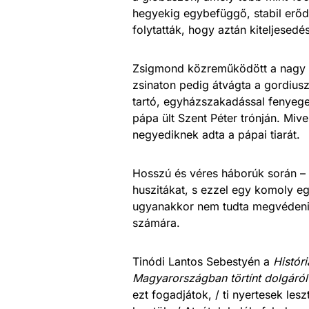
hegyekig egybefüggő, stabil erőd
folytatták, hogy aztán kiteljesedé
Zsigmond közreműködött a nagy 
zsinaton pedig átvágta a gordiusz
tartó, egyházszakadással fenyege
pápa ült Szent Péter trónján. Mi
negyediknek adta a pápai tiarát.
Hosszú és véres háborúk során – 
huszitákat, s ezzel egy komoly e
ugyanakkor nem tudta megvédeni a
számára.
Tinódi Lantos Sebestyén a
Histór
Magyarországban törtínt dolgáról
ezt fogadjátok, / ti nyertesek le