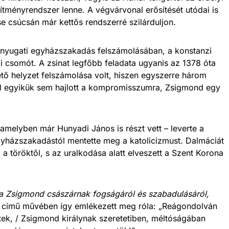
ítményrendszer lenne. A végvárvonal erősítését utódai is
se csúcsán már kettős rendszerré szilárduljon.
nyugati egyházszakadás felszámolásában, a konstanzi
i csomót. A zsinat legfőbb feladata ugyanis az 1378 óta
tő helyzet felszámolása volt, hiszen egyszerre három
vel egyikük sem hajlott a kompromisszumra, Zsigmond egy
amelyben már Hunyadi János is részt vett – leverte a
gyházszakadástól mentette meg a katolicizmust. Dalmáciát
 töröktől, s az uralkodása alatt elveszett a Szent Korona
ia Zsigmond császárnak fogságáról és szabadulásáról,
című művében így emlékezett meg róla: „Reágondolván
sztek, / Zsigmond királynak szeretetiben, méltóságában