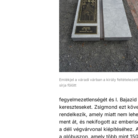
Emlékjel a váradi várban a király feltételezett
sírja fölött
fegyelmezetlenségét és I. Bajazid
kereszteseket. Zsigmond ezt követ
rendelkezik, amely miatt nem leh
ment át, és nekifogott az emberi
a déli végvárvonal kiépítéséhez. 
a glóbuszon, amely több mint 1500