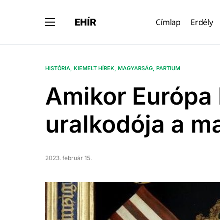
EHÍR
Címlap
Erdély
HISTÓRIA
KIEMELT HÍREK
MAGYARSÁG
PARTIUM
Amikor Európa 
uralkodója a ma
2023. február 15.