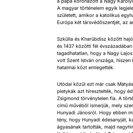
a pápa koronázott a Nagy Károly
A magyar történelem egyik legjel
született, amikor a katolikus egy
Európa két társvédőszentjét, az a
Szkülla és Kharübdisz között hajó
és 1437 közötti fél évszázadában
tagadhatatlan, hogy a Nagy Lajos
volt Szent István országa, hisze
hatalmai közt emlegették.
Utódai közül ezt már csak Mátyás
pletykák azt híresztelték, hogy é
Zsigmond törvénytelen fia. A tör
című művéből ismerjük, mely szeri
Hunyadi Jánosról. Hogy ebben mi
tény, hogy Hunyadi édesanyját, ka
ágyasának tartották, majd nagyhi