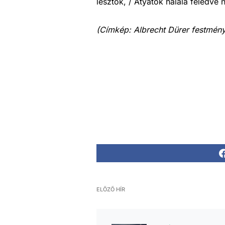
lesztök, / Atyátok halála feledve
(Címkép: Albrecht Dürer festmén
ELŐZŐ HÍR