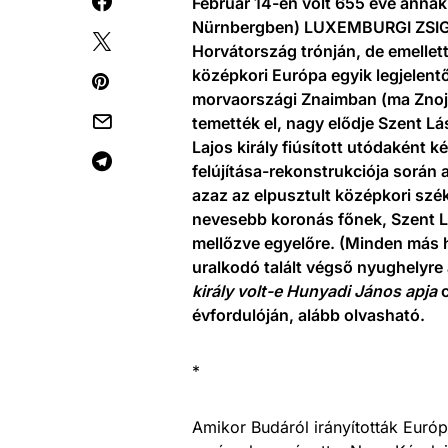
Február 14-én volt 655 éve annak,
Nürnbergben) LUXEMBURGI ZSIGM
Horvátország trónján, de emellett
középkori Európa egyik legjelentő
morvaországi Znaimban (ma Znoj
temették el, nagy elődje Szent Lá
Lajos király fiúsított utódaként 
felújítása-rekonstrukciója során a
azaz az elpusztult középkori szék
nevesebb koronás főnek, Szent L
mellőzve egyelőre. (Minden más 
uralkodó talált végső nyughelyre
király volt-e Hunyadi János apja
évfordulóján, alább olvasható.
*
Amikor Budáról irányították Európ