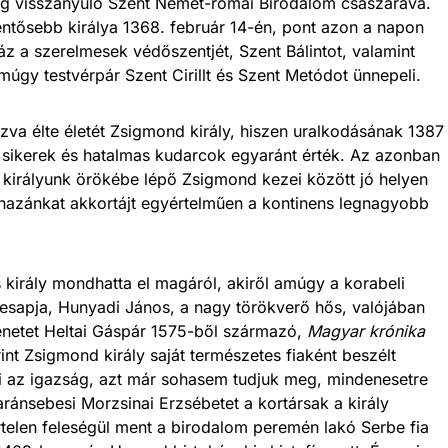
ig visszanyúló Szent Német-római Birodalom császárává.
entősebb királya 1368. február 14-én, pont azon a napon
ház a szerelmesek védőszentjét, Szent Bálintot, valamint
múgy testvérpár Szent Cirillt és Szent Metódot ünnepeli.
zva élte életét Zsigmond király, hiszen uralkodásának 1387
 sikerek és hatalmas kudarcok egyaránt érték. Az azonban
 királyunk örökébe lépő Zsigmond kezei között jó helyen
n hazánkat akkortájt egyértelműen a kontinens legnagyobb
 király mondhatta el magáról, akiről amúgy a korabeli
desapja, Hunyadi János, a nagy törökverő hős, valójában
ténetet Heltai Gáspár 1575-ből származó,
Magyar krónika
nt Zsigmond király saját természetes fiaként beszélt
 az igazság, azt már sohasem tudjuk meg, mindenesetre
ránsebesi Morzsinai Erzsébetet a kortársak a király
rtelen feleségül ment a birodalom peremén lakó Serbe fia