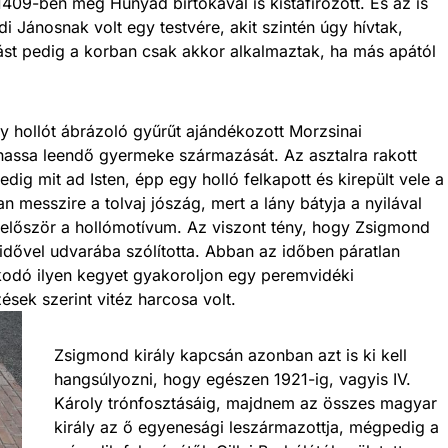
409-ben még Hunyad birtokával is kistafírozott. És az is
 Jánosnak volt egy testvére, akit szintén úgy hívtak,
st pedig a korban csak akkor alkalmaztak, ha más apától
egy hollót ábrázoló gyűrűt ajándékozott Morzsinai
hassa leendő gyermeke származását. Az asztalra rakott
g mit ad Isten, épp egy holló felkapott és kirepült vele a
n messzire a tolvaj jószág, mert a lány bátyja a nyilával
nál először a hollómotívum. Az viszont tény, hogy Zsigmond
s idővel udvarába szólította. Abban az időben páratlan
kodó ilyen kegyet gyakoroljon egy peremvidéki
ések szerint vitéz harcosa volt.
Zsigmond király kapcsán azonban azt is ki kell
hangsúlyozni, hogy egészen 1921-ig, vagyis IV.
Károly trónfosztásáig, majdnem az összes magyar
király az ő egyenesági leszármazottja, mégpedig a