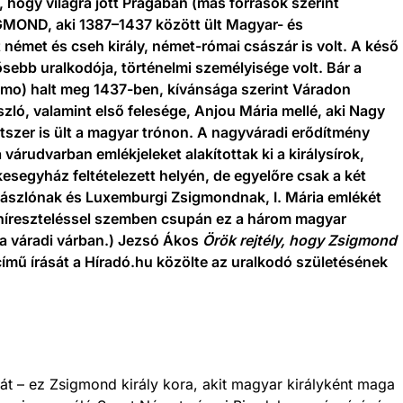
 hogy világra jött Prágában (más források szerint
OND, aki 1387–1437 között ült Magyar- és
 német és cseh király, német-római császár is volt. A késő
sebb uralkodója, történelmi személyisége volt. Bár a
mo) halt meg 1437-ben, kívánsága szerint Váradon
szló, valamint első felesége, Anjou Mária mellé, aki Nagy
kétszer is ült a magyar trónon. A nagyváradi erődítmény
 várudvarban emlékjeleket alakítottak ki a királysírok,
esegyház feltételezett helyén, de egyelőre csak a két
ászlónak és Luxemburgi Zsigmondnak, I. Mária emlékét
híreszteléssel szemben csupán ez a három magyar
 a váradi várban.) Jezsó Ákos
Örök rejtély, hogy Zsigmond
című írását a Híradó.hu közölte az uralkodó születésének
át – ez Zsigmond király kora, akit magyar királyként maga