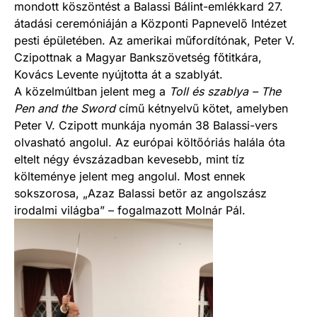
mondott köszöntést a Balassi Bálint-emlékkard 27.
átadási ceremóniáján a Központi Papnevelő Intézet
pesti épületében. Az amerikai műfordítónak, Peter V.
Czipottnak a Magyar Bankszövetség főtitkára,
Kovács Levente nyújtotta át a szablyát.
A közelmúltban jelent meg a
Toll és szablya – The
Pen and the Sword
című kétnyelvű kötet, amelyben
Peter V. Czipott munkája nyomán 38 Balassi-vers
olvasható angolul. Az európai költőóriás halála óta
eltelt négy évszázadban kevesebb, mint tíz
költeménye jelent meg angolul. Most ennek
sokszorosa, „Azaz Balassi betör az angolszász
irodalmi világba” – fogalmazott Molnár Pál.