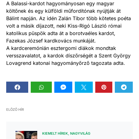
A Balassi-kardot hagyományosan egy magyar
költőnek és egy külföldi műfordítónak nyújtják át
Bálint napján. Az idén Zalán Tibor több kötetes poéta
volt a másik díjazott, neki Kiss-Rigó László római
katolikus püspök adta át a borotvaéles kardot,
Fazekas József kardkovács munkáját.
A kardceremónián esztergomi diákok mondtak
versszavalatot, a kardok díszőrségét a Szent György
Lovagrend katonai hagyományőrző tagozata adta.
ELŐZŐ HÍR
KIEMELT HÍREK
NAGYVILÁG