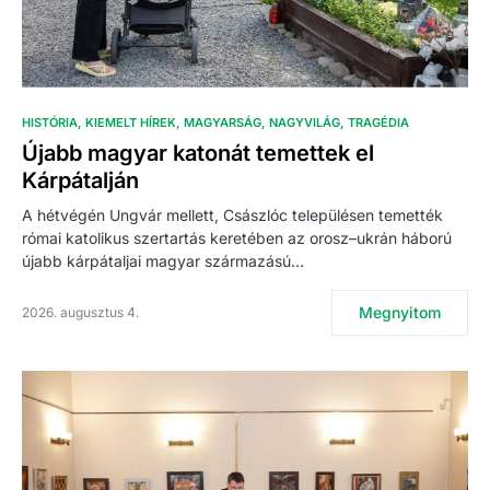
HISTÓRIA
KIEMELT HÍREK
MAGYARSÁG
NAGYVILÁG
TRAGÉDIA
Újabb magyar katonát temettek el
Kárpátalján
A hétvégén Ungvár mellett, Császlóc településen temették
római katolikus szertartás keretében az orosz–ukrán háború
újabb kárpátaljai magyar származású…
Megnyitom
2026. augusztus 4.