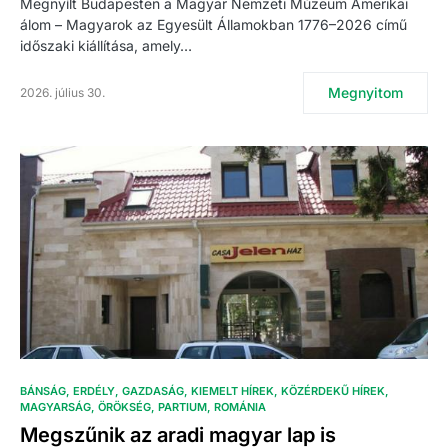
Megnyílt Budapesten a Magyar Nemzeti Múzeum Amerikai
álom – Magyarok az Egyesült Államokban 1776–2026 című
időszaki kiállítása, amely…
Megnyitom
2026. július 30.
BÁNSÁG
ERDÉLY
GAZDASÁG
KIEMELT HÍREK
KÖZÉRDEKŰ HÍREK
MAGYARSÁG
ÖRÖKSÉG
PARTIUM
ROMÁNIA
Megszűnik az aradi magyar lap is