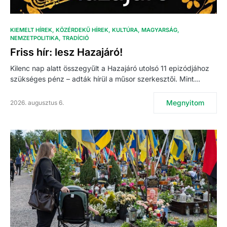
KIEMELT HÍREK
KÖZÉRDEKŰ HÍREK
KULTÚRA
MAGYARSÁG
NEMZETPOLITIKA
TRADÍCIÓ
Friss hír: lesz Hazajáró!
Kilenc nap alatt összegyűlt a Hazajáró utolsó 11 epizódjához
szükséges pénz – adták hírül a műsor szerkesztői. Mint…
Megnyitom
2026. augusztus 6.