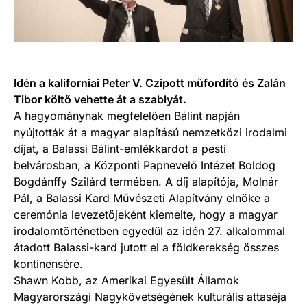
Idén a kaliforniai Peter V. Czipott műfordító és Zalán
Tibor költő vehette át a szablyát.
A hagyománynak megfelelően Bálint napján
nyújtották át a magyar alapítású nemzetközi irodalmi
díjat, a Balassi Bálint-emlékkardot a pesti
belvárosban, a Központi Papnevelő Intézet Boldog
Bogdánffy Szilárd termében. A díj alapítója, Molnár
Pál, a Balassi Kard Művészeti Alapítvány elnöke a
ceremónia levezetőjeként kiemelte, hogy a magyar
irodalomtörténetben egyedül az idén 27. alkalommal
átadott Balassi-kard jutott el a földkerekség összes
kontinensére.
Shawn Kobb, az Amerikai Egyesült Államok
Magyarországi Nagykövetségének kulturális attaséja