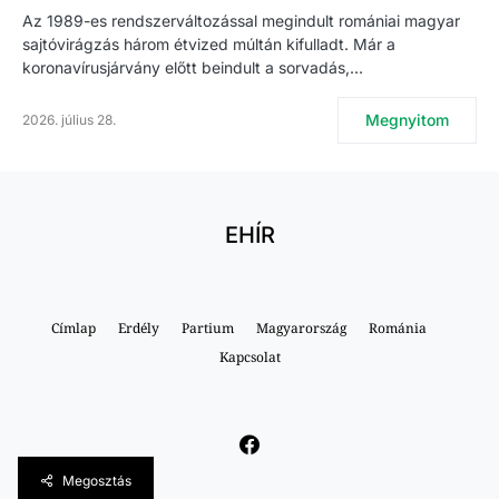
Az 1989-es rendszerváltozással megindult romániai magyar
sajtóvirágzás három étvized múltán kifulladt. Már a
koronavírusjárvány előtt beindult a sorvadás,…
Megnyitom
2026. július 28.
EHÍR
Címlap
Erdély
Partium
Magyarország
Románia
Kapcsolat
Megosztás