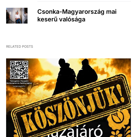
Csonka-Magyarország mai
keserű valósága
RELATED POSTS