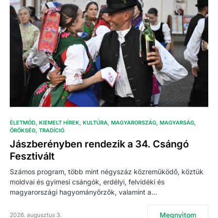
ÉLETMÓD
KIEMELT HÍREK
KULTÚRA
MAGYARORSZÁG
MAGYARSÁG
ÖRÖKSÉG
TRADÍCIÓ
Jászberényben rendezik a 34. Csángó
Fesztivált
Számos program, több mint négyszáz közreműködő, köztük
moldvai és gyimesi csángók, erdélyi, felvidéki és
magyarországi hagyományőrzők, valamint a…
Megnyitom
2026. augusztus 3.