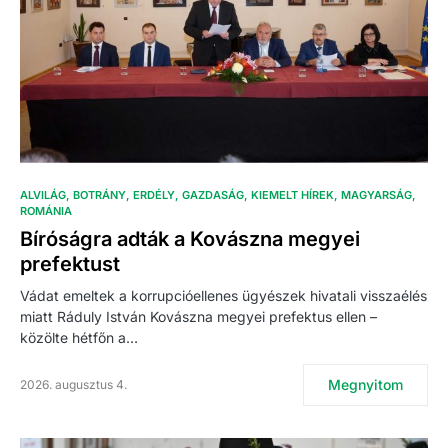
ALVILÁG
BOTRÁNY
ERDÉLY
GAZDASÁG
KIEMELT HÍREK
MAGYARSÁG
ROMÁNIA
Bíróságra adták a Kovászna megyei
prefektust
Vádat emeltek a korrupcióellenes ügyészek hivatali visszaélés
miatt Ráduly István Kovászna megyei prefektus ellen –
közölte hétfőn a…
Megnyitom
2026. augusztus 4.