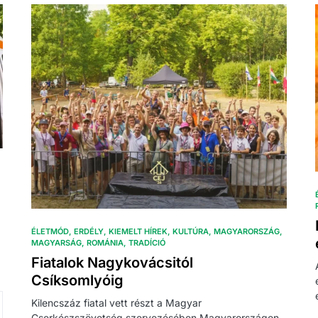
ÉLETMÓD
ERDÉLY
KIEMELT HÍREK
KULTÚRA
MAGYARORSZÁG
MAGYARSÁG
ROMÁNIA
TRADÍCIÓ
Fiatalok Nagykovácsitól
Csíksomlyóig
Kilencszáz fiatal vett részt a Magyar
Cserkészszövetség szervezésében Magyarországon