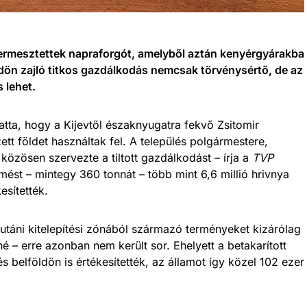
termesztettek napraforgót, amelyből aztán kenyérgyárakba
ldön zajló titkos gazdálkodás nemcsak törvénysértő, de az
 lehet.
ta, hogy a Kijevtől északnyugatra fekvő Zsitomir
tt földet használtak fel. A település polgármestere,
közösen szervezte a tiltott gazdálkodást – írja a
TVP
ést – mintegy 360 tonnát – több mint 6,6 millió hrivnya
esítették.
a utáni kitelepítési zónából származó terményeket kizárólag
– erre azonban nem került sor. Ehelyett a betakarított
s belföldön is értékesítették, az államot így közel 102 ezer