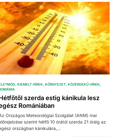
ÉLETMÓD
KIEMELT HÍREK
KÖRNYEZET
KÖZÉRDEKŰ HÍREK
ROMÁNIA
Hétfőtől szerda estig kánikula lesz
egész Romániában
Az Országos Meteorológiai Szolgálat (ANM) mai
előrejelzése szerint hétfő 10 órától szerda 21 óráig az
egész országban kánikulára,…