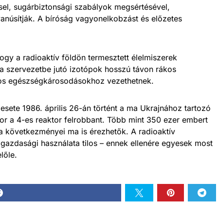
ssel, sugárbiztonsági szabályok megsértésével,
anúsítják. A bíróság vagyonelkobzást és előzetes
ogy a radioaktív földön termesztett élelmiszerek
 a szervezetbe jutó izotópok hosszú távon rákos
os egészségkárosodásokhoz vezethetnek.
lesete 1986. április 26-án történt a ma Ukrajnához tartozó
r a 4-es reaktor felrobbant. Több mint 350 ezer embert
rófa következményei ma is érezhetők. A radioaktív
azdasági használata tilos – ennek ellenére egyesek most
lőle.