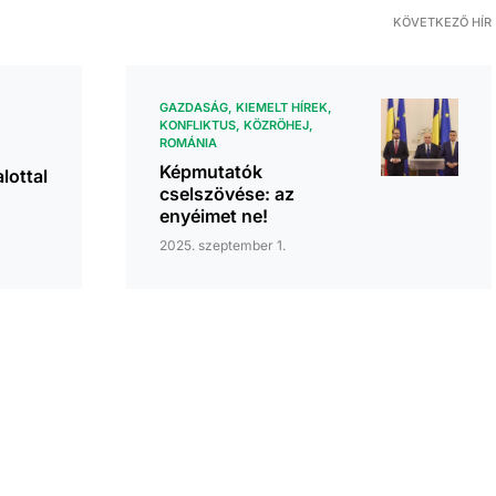
KÖVETKEZŐ HÍR
GAZDASÁG
KIEMELT HÍREK
KONFLIKTUS
KÖZRÖHEJ
ROMÁNIA
Képmutatók
lottal
cselszövése: az
enyéimet ne!
2025. szeptember 1.