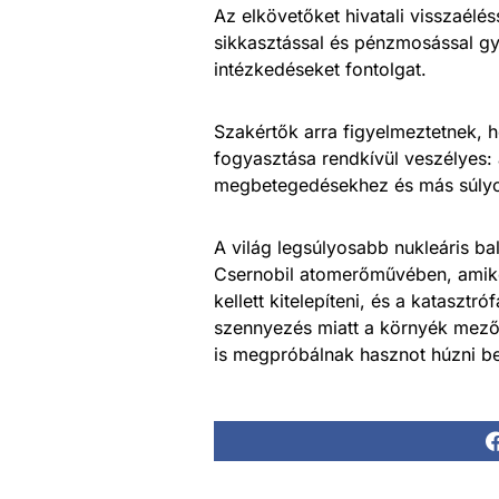
Az elkövetőket hivatali visszaélé
sikkasztással és pénzmosással gy
intézkedéseket fontolgat.
Szakértők arra figyelmeztetnek, h
fogyasztása rendkívül veszélyes:
megbetegedésekhez és más súly
A világ legsúlyosabb nukleáris ba
Csernobil atomerőművében, amiko
kellett kitelepíteni, és a kataszt
szennyezés miatt a környék mezőg
is megpróbálnak hasznot húzni be