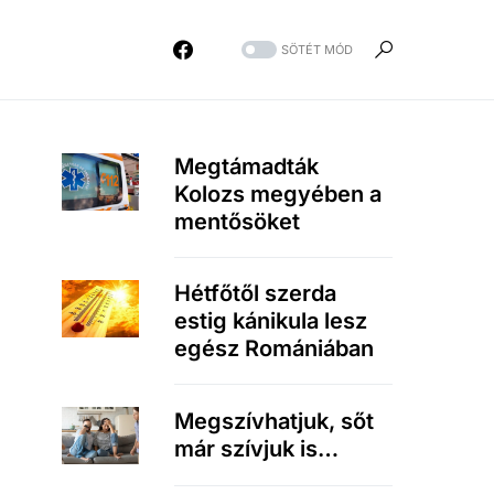
SÖTÉT MÓD
Megtámadták
Kolozs megyében a
mentősöket
Hétfőtől szerda
estig kánikula lesz
egész Romániában
Megszívhatjuk, sőt
már szívjuk is…