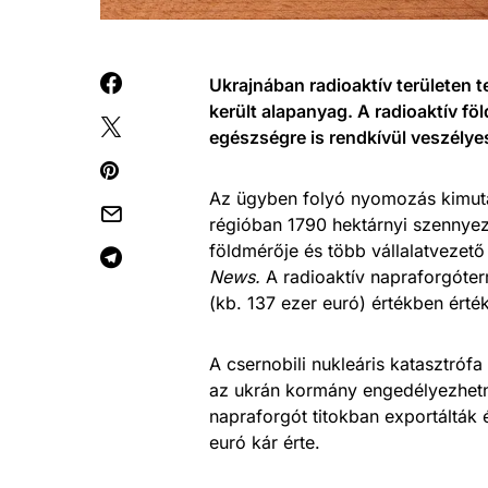
Ukrajnában radioaktív területen 
került alapanyag. A radioaktív fö
egészségre is rendkívül veszélyes
Az ügyben folyó nyomozás kimutat
régióban 1790 hektárnyi szennyeze
földmérője és több vállalatvezető 
News.
A radioaktív napraforgóterm
(kb. 137 ezer euró) értékben érték
A csernobili nukleáris katasztróf
az ukrán kormány engedélyezhetné 
napraforgót titokban exportálták é
euró kár érte.