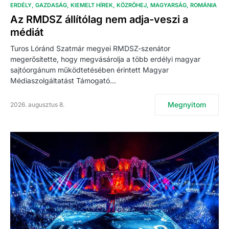
ERDÉLY
GAZDASÁG
KIEMELT HÍREK
KÖZRÖHEJ
MAGYARSÁG
ROMÁNIA
Az RMDSZ állítólag nem adja-veszi a
médiát
Turos Lóránd Szatmár megyei RMDSZ-szenátor
megerősítette, hogy megvásárolja a több erdélyi magyar
sajtóorgánum működtetésében érintett Magyar
Médiaszolgáltatást Támogató…
Megnyitom
2026. augusztus 8.