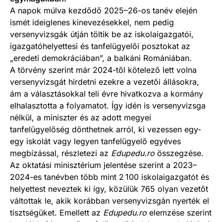
A napok múlva kezdődő 2025–26-os tanév elején
ismét ideiglenes kinevezésekkel, nem pedig
versenyvizsgák útján töltik be az iskolaigazgatói,
igazgatóhelyettesi és tanfelügyelői posztokat az
„eredeti demokráciában”, a balkáni Romániában.
A törvény szerint már 2024-től kötelező lett volna
versenyvizsgát hirdetni ezekre a vezetői állásokra,
ám a választásokkal teli évre hivatkozva a kormány
elhalasztotta a folyamatot. Így idén is versenyvizsga
nélkül, a miniszter és az adott megyei
tanfelügyelőség dönthetnek arról, ki vezessen egy-
egy iskolát vagy legyen tanfelügyelő egyéves
megbízással, részletezi az
Edupedu.ro
összegzése.
Az oktatási minisztérium jelentése szerint a 2023–
2024-es tanévben több mint 2 100 iskolaigazgatót és
helyettest neveztek ki így, közülük 765 olyan vezetőt
váltottak le, akik korábban versenyvizsgán nyerték el
tisztségüket. Emellett az
Edupedu.ro
elemzése szerint