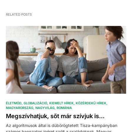
RELATED POSTS
ÉLETMÓD
GLOBALIZÁCIÓ
KIEMELT HÍREK
KÖZÉRDEKŰ HÍREK
MAGYARORSZÁG
NAGYVILÁG
ROMÁNIA
Megszívhatjuk, sőt már szívjuk is…
Az algoritmusok által is dübörögtetett Tisza-kampányban
számos hangzatos ígéret szólt a családoknak, Magyar