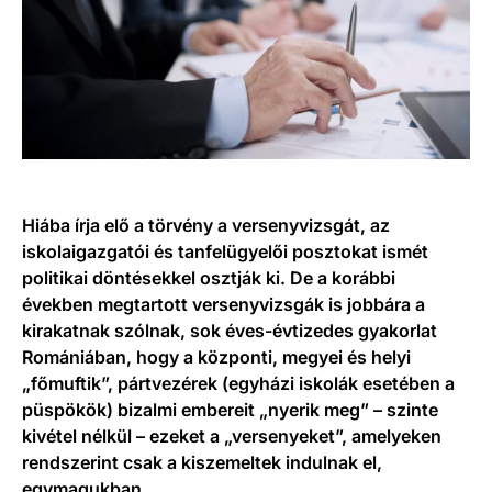
Hiába írja elő a törvény a versenyvizsgát, az
iskolaigazgatói és tanfelügyelői posztokat ismét
politikai döntésekkel osztják ki. De a korábbi
években megtartott versenyvizsgák is jobbára a
kirakatnak szólnak, sok éves-évtizedes gyakorlat
Romániában, hogy a központi, megyei és helyi
„főmuftik”, pártvezérek (egyházi iskolák esetében a
püspökök) bizalmi embereit „nyerik meg” – szinte
kivétel nélkül – ezeket a „versenyeket”, amelyeken
rendszerint csak a kiszemeltek indulnak el,
egymagukban.