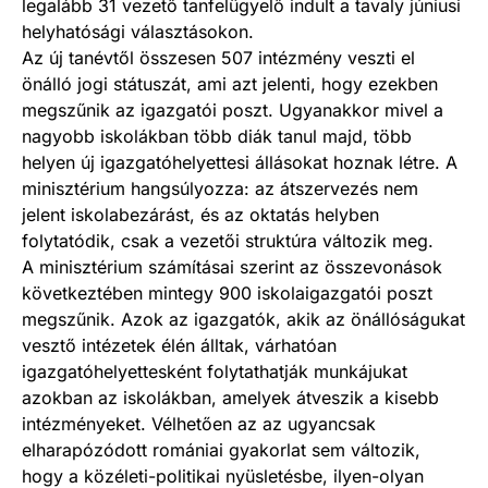
legalább 31 vezető tanfelügyelő indult a tavaly júniusi
helyhatósági választásokon.
Az új tanévtől összesen 507 intézmény veszti el
önálló jogi státuszát, ami azt jelenti, hogy ezekben
megszűnik az igazgatói poszt. Ugyanakkor mivel a
nagyobb iskolákban több diák tanul majd, több
helyen új igazgatóhelyettesi állásokat hoznak létre. A
minisztérium hangsúlyozza: az átszervezés nem
jelent iskolabezárást, és az oktatás helyben
folytatódik, csak a vezetői struktúra változik meg.
A minisztérium számításai szerint az összevonások
következtében mintegy 900 iskolaigazgatói poszt
megszűnik. Azok az igazgatók, akik az önállóságukat
vesztő intézetek élén álltak, várhatóan
igazgatóhelyettesként folytathatják munkájukat
azokban az iskolákban, amelyek átveszik a kisebb
intézményeket. Vélhetően az az ugyancsak
elharapózódott romániai gyakorlat sem változik,
hogy a közéleti-politikai nyüsletésbe, ilyen-olyan