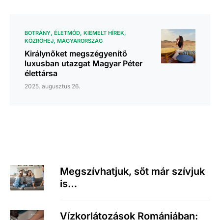
BOTRÁNY
ÉLETMÓD
KIEMELT HÍREK
KÖZRÖHEJ
MAGYARORSZÁG
Királynőket megszégyenítő
luxusban utazgat Magyar Péter
élettársa
2025. augusztus 26.
Megszívhatjuk, sőt már szívjuk
is…
Vízkorlátozások Romániában: