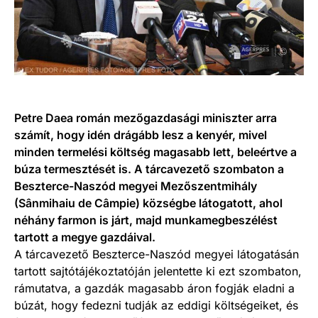
Petre Daea román mezőgazdasági miniszter arra
számít, hogy idén drágább lesz a kenyér, mivel
minden termelési költség magasabb lett, beleértve a
búza termesztését is. A tárcavezető szombaton a
Beszterce-Naszód megyei Mezőszentmihály
(Sânmihaiu de Câmpie) községbe látogatott, ahol
néhány farmon is járt, majd munkamegbeszélést
tartott a megye gazdáival.
A tárcavezető Beszterce-Naszód megyei látogatásán
tartott sajtótájékoztatóján jelentette ki ezt szombaton,
rámutatva, a gazdák magasabb áron fogják eladni a
búzát, hogy fedezni tudják az eddigi költségeiket, és