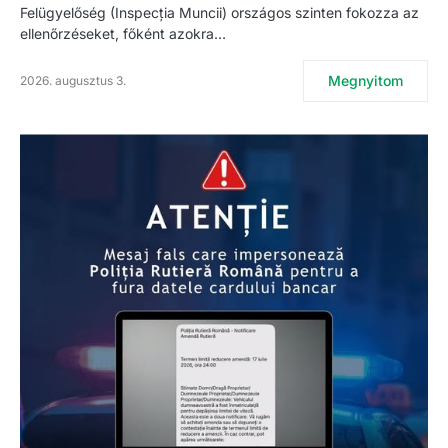
Felügyelőség (Inspecția Muncii) országos szinten fokozza az
ellenőrzéseket, főként azokra…
Megnyitom
2026. augusztus 3.