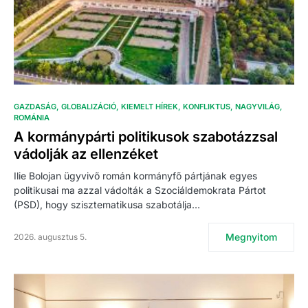
GAZDASÁG
GLOBALIZÁCIÓ
KIEMELT HÍREK
KONFLIKTUS
NAGYVILÁG
ROMÁNIA
A kormánypárti politikusok szabotázzsal
vádolják az ellenzéket
Ilie Bolojan ügyvivő román kormányfő pártjának egyes
politikusai ma azzal vádolták a Szociáldemokrata Pártot
(PSD), hogy szisztematikusa szabotálja…
Megnyitom
2026. augusztus 5.