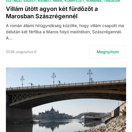
ÉLETMÓD
ERDÉLY
KIEMELT HÍREK
KÖRNYEZET
ROMÁNIA
TRAGÉDIA
Villám ütött agyon két fürdőzőt a
Marosban Szászrégennél
A román állami hírügynökség közölte, hogy villám csapott ma
délután két férfiba a Maros folyó medrében, Szászrégennél.
A…
Megnyitom
2026. augusztus 6.