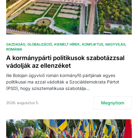
GAZDASÁG
GLOBALIZÁCIÓ
KIEMELT HÍREK
KONFLIKTUS
NAGYVILÁG
ROMÁNIA
A kormánypárti politikusok szabotázzsal
vádolják az ellenzéket
Ilie Bolojan ügyvivő román kormányfő pártjának egyes
politikusai ma azzal vádolták a Szociáldemokrata Pártot
(PSD), hogy szisztematikusa szabotálja…
Megnyitom
2026. augusztus 5.