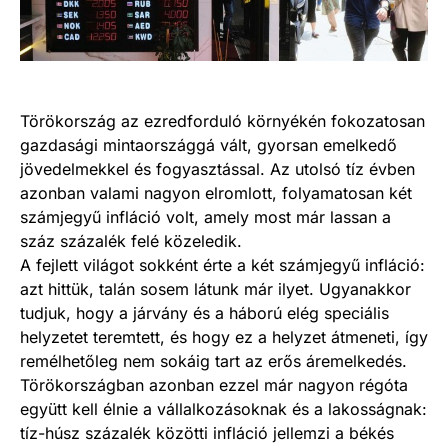
Törökország az ezredforduló környékén fokozatosan
gazdasági mintaországgá vált, gyorsan emelkedő
jövedelmekkel és fogyasztással. Az utolsó tíz évben
azonban valami nagyon elromlott, folyamatosan két
számjegyű infláció volt, amely most már lassan a
száz százalék felé közeledik.
A fejlett világot sokként érte a két számjegyű infláció:
azt hittük, talán sosem látunk már ilyet. Ugyanakkor
tudjuk, hogy a járvány és a háború elég speciális
helyzetet teremtett, és hogy ez a helyzet átmeneti, így
remélhetőleg nem sokáig tart az erős áremelkedés.
Törökországban azonban ezzel már nagyon régóta
együtt kell élnie a vállalkozásoknak és a lakosságnak:
tíz-húsz százalék közötti infláció jellemzi a békés