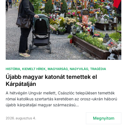
HISTÓRIA
KIEMELT HÍREK
MAGYARSÁG
NAGYVILÁG
TRAGÉDIA
Újabb magyar katonát temettek el
Kárpátalján
A hétvégén Ungvár mellett, Császlóc településen temették
római katolikus szertartás keretében az orosz–ukrán háború
újabb kárpátaljai magyar származású…
Megnyitom
2026. augusztus 4.