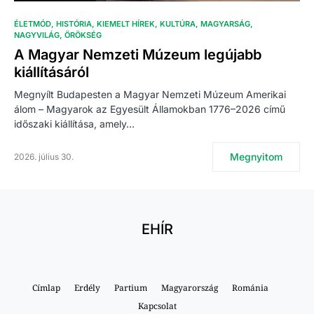
ÉLETMÓD
HISTÓRIA
KIEMELT HÍREK
KULTÚRA
MAGYARSÁG
NAGYVILÁG
ÖRÖKSÉG
A Magyar Nemzeti Múzeum legújabb
kiállításáról
Megnyílt Budapesten a Magyar Nemzeti Múzeum Amerikai
álom – Magyarok az Egyesült Államokban 1776–2026 című
időszaki kiállítása, amely…
Megnyitom
2026. július 30.
EHÍR
Címlap
Erdély
Partium
Magyarország
Románia
Kapcsolat