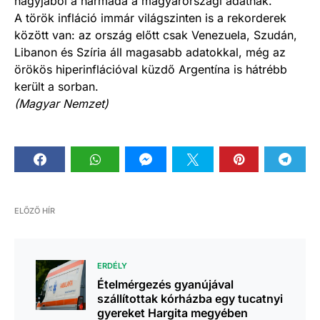
nagyjából a harmada a magyarországi adatnak.
A török infláció immár világszinten is a rekorderek
között van: az ország előtt csak Venezuela, Szudán,
Libanon és Szíria áll magasabb adatokkal, még az
örökös hiperinflációval küzdő Argentína is hátrébb
került a sorban.
(Magyar Nemzet)
ELŐZŐ HÍR
ERDÉLY
Ételmérgezés gyanújával
szállítottak kórházba egy tucatnyi
gyereket Hargita megyében