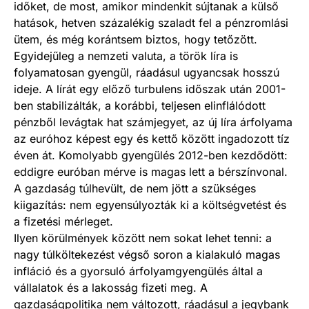
időket, de most, amikor mindenkit sújtanak a külső
hatások, hetven százalékig szaladt fel a pénzromlási
ütem, és még korántsem biztos, hogy tetőzött.
Egyidejűleg a nemzeti valuta, a török líra is
folyamatosan gyengül, rá­adásul ugyancsak hosszú
ideje. A lírát egy előző turbulens időszak után 2001-
ben stabilizálták, a korábbi, teljesen elinflálódott
pénzből levágtak hat számjegyet, az új líra árfolyama
az euróhoz képest egy és kettő között ingadozott tíz
éven át. Komolyabb gyengülés 2012-ben kezdődött:
eddigre euróban mérve is magas lett a bérszínvonal.
A gazdaság túlhevült, de nem jött a szükséges
kiigazítás: nem egyensúlyozták ki a költségvetést és
a fizetési mérleget.
Ilyen körülmények között nem sokat lehet tenni: a
nagy túlköltekezést végső soron a kialakuló magas
infláció és a gyorsuló árfolyamgyengülés által a
vállalatok és a lakosság fizeti meg. A
gazdaságpolitika nem változott, ráadásul a jegybank