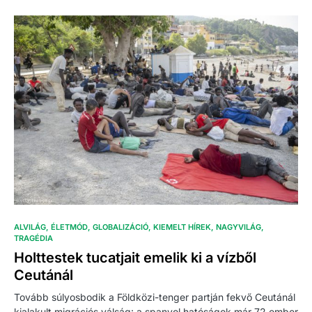
ALVILÁG
ÉLETMÓD
GLOBALIZÁCIÓ
KIEMELT HÍREK
NAGYVILÁG
TRAGÉDIA
Holttestek tucatjait emelik ki a vízből
Ceutánál
Tovább súlyosbodik a Földközi-tenger partján fekvő Ceutánál
kialakult migrációs válság: a spanyol hatóságok már 72 ember