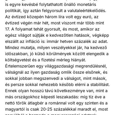
is egyre kevésbé folytathatott önálló monetáris
politikát, így aztán felgyorsult a valutaleértékelődés.
Az évtized közepén három líra volt egy euró, az
évtized végén már hét, most viszont már több mint
17. A folyamat tehát gyorsult, és most, amikor az
egész világot sújtják e kedvezőtlen hatások, végképp
elszállt az infláció is: immár hetven százalék az adat.
Mindez mutatja, milyen veszélyekkel jár, ha kedvező
időszakban, jó külső körülmények között elengedik a
költségvetést és a fizetési mérleg hiányát.
Értelemszerűen egy világgazdasági megrendülésnél,
válságnál az ilyen gazdaság omlik össze elsőnek, és
sokkal jobban megszenvedi a válságot, mint mások,
és persze sokkal nehezebb később elérni a stabilitást.
Ennek olyan hosszú távú következménye van, mint a
más országokhoz képesti leszakadás: míg tíz éve a
nettó török átlagbér a románnal volt egy szinten és a
magyartól is csak 20-25 százalékkal maradt el, most