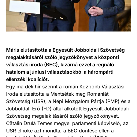
Máris elutasította a Egyesült Jobboldali Szövetség
megalakításáról szóló jegyzőkönyvet a központi
választási iroda (BEC), kizárná ezzel a regnáló
hatalom a júniusi választásokból a hárompárti
ellenzéki koalíciót.
Egy ma déli hír szerint a román Központi Választási
Iroda elutasította a Mentsétek meg Romániát
Szövetség (USR), a Népi Mozgalom Pártja (PMP) és a
Jobboldali Erő (FD) által alkotott Egyesült Jobboldali
Szövetség megalakításáról szóló jegyzőkönyvet.
Cătălin Drulă Temes megyei parlamenti képviselő, az
USR elnöke azt mondta, a BEC döntése ellen a