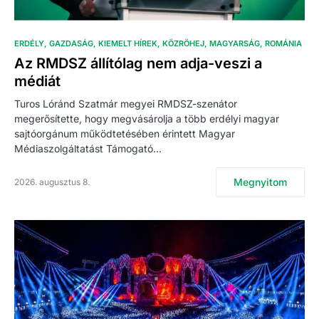
ERDÉLY
GAZDASÁG
KIEMELT HÍREK
KÖZRÖHEJ
MAGYARSÁG
ROMÁNIA
Az RMDSZ állítólag nem adja-veszi a
médiát
Turos Lóránd Szatmár megyei RMDSZ-szenátor
megerősítette, hogy megvásárolja a több erdélyi magyar
sajtóorgánum működtetésében érintett Magyar
Médiaszolgáltatást Támogató…
Megnyitom
2026. augusztus 8.