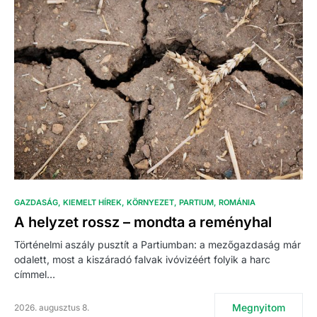
GAZDASÁG
KIEMELT HÍREK
KÖRNYEZET
PARTIUM
ROMÁNIA
A helyzet rossz – mondta a reményhal
Történelmi aszály pusztít a Partiumban: a mezőgazdaság már
odalett, most a kiszáradó falvak ivóvizéért folyik a harc
címmel…
Megnyitom
2026. augusztus 8.