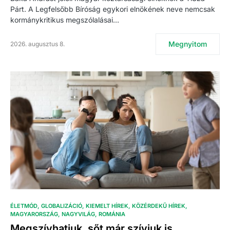
Párt. A Legfelsőbb Bíróság egykori elnökének neve nemcsak
kormánykritikus megszólalásai…
Megnyitom
2026. augusztus 8.
ÉLETMÓD
GLOBALIZÁCIÓ
KIEMELT HÍREK
KÖZÉRDEKŰ HÍREK
MAGYARORSZÁG
NAGYVILÁG
ROMÁNIA
Megszívhatjuk, sőt már szívjuk is…