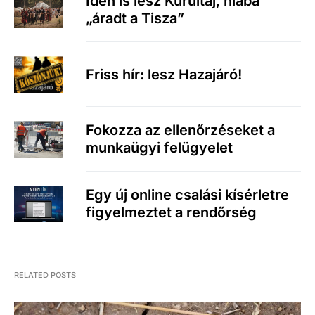
Idén is lesz Kurultaj, hiába
„áradt a Tisza”
Friss hír: lesz Hazajáró!
Fokozza az ellenőrzéseket a
munkaügyi felügyelet
Egy új online csalási kísérletre
figyelmeztet a rendőrség
RELATED POSTS