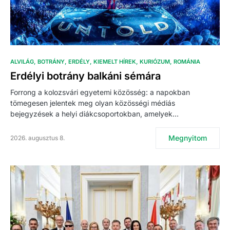
ALVILÁG
BOTRÁNY
ERDÉLY
KIEMELT HÍREK
KURIÓZUM
ROMÁNIA
Erdélyi botrány balkáni sémára
Forrong a kolozsvári egyetemi közösség: a napokban
tömegesen jelentek meg olyan közösségi médiás
bejegyzések a helyi diákcsoportokban, amelyek…
Megnyitom
2026. augusztus 8.