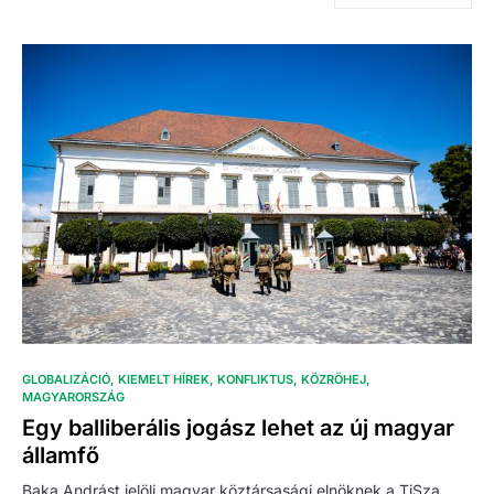
GLOBALIZÁCIÓ
KIEMELT HÍREK
KONFLIKTUS
KÖZRÖHEJ
MAGYARORSZÁG
Egy balliberális jogász lehet az új magyar
államfő
Baka Andrást jelöli magyar köztársasági elnöknek a TiSza