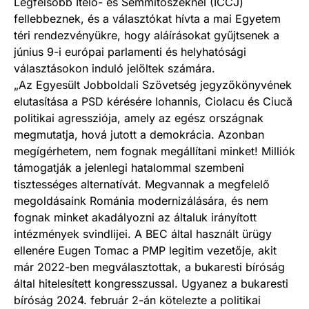
Legfelsőbb Ítélő- és Semmítőszéknél (ÎCCJ)
fellebbeznek, és a választókat hívta a mai Egyetem
téri rendezvényükre, hogy aláírásokat gyűjtsenek a
június 9-i európai parlamenti és helyhatósági
választásokon induló jelöltek számára.
„Az Egyesült Jobboldali Szövetség jegyzőkönyvének
elutasítása a PSD kérésére Iohannis, Ciolacu és Ciucă
politikai agressziója, amely az egész országnak
megmutatja, hová jutott a demokrácia. Azonban
megígérhetem, nem fognak megállítani minket! Milliók
támogatják a jelenlegi hatalommal szembeni
tisztességes alternatívát. Megvannak a megfelelő
megoldásaink Románia modernizálására, és nem
fognak minket akadályozni az általuk irányított
intézmények svindlijei. A BEC által használt ürügy
ellenére Eugen Tomac a PMP legitim vezetője, akit
már 2022-ben megválasztottak, a bukaresti bíróság
által hitelesített kongresszussal. Ugyanez a bukaresti
bíróság 2024. február 2-án kötelezte a politikai