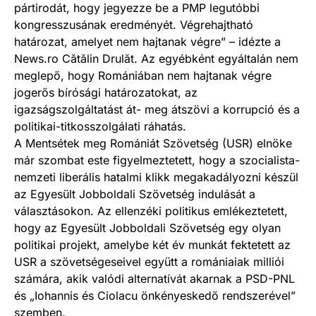
pártirodát, hogy jegyezze be a PMP legutóbbi
kongresszusának eredményét. Végrehajtható
határozat, amelyet nem hajtanak végre” – idézte a
News.ro Cătălin Drulăt. Az egyébként egyáltalán nem
meglepő, hogy Romániában nem hajtanak végre
jogerős bírósági határozatokat, az
igazságszolgáltatást át- meg átszövi a korrupció és a
politikai-titkosszolgálati ráhatás.
A Mentsétek meg Romániát Szövetség (USR) elnöke
már szombat este figyelmeztetett, hogy a szocialista-
nemzeti liberális hatalmi klikk megakadályozni készül
az Egyesült Jobboldali Szövetség indulását a
választásokon. Az ellenzéki politikus emlékeztetett,
hogy az Egyesült Jobboldali Szövetség egy olyan
politikai projekt, amelybe két év munkát fektetett az
USR a szövetségeseivel együtt a romániaiak milliói
számára, akik valódi alternatívát akarnak a PSD-PNL
és „Iohannis és Ciolacu önkényeskedő rendszerével”
szemben.