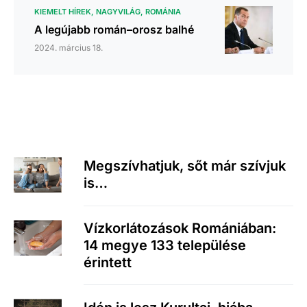
KIEMELT HÍREK
NAGYVILÁG
ROMÁNIA
A legújabb román–orosz balhé
2024. március 18.
Megszívhatjuk, sőt már szívjuk
is…
Vízkorlátozások Romániában:
14 megye 133 települése
érintett