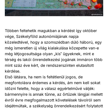
Többen feltehetik magukban a kérdést így október
vége, Székelyföld autonómiájának napja
közeledtével, hogy a szomszédban dúló háború, egy
még ismeretlen új világ kialakulása közepette van-e
még létjogosultsága olyan „kis‟ ügyeknek, mint e
térség és lakói önrendelkezési jogának immáron több
mint száz éve kért, de rendszerszinten elutasított
kérdése.
Első látásra, ha nem is feltétlenül jogos, de
megfontolásra érdemes a kérdés, ám nem kell sokat
időzni felette, hogy a válasz egyértelművé váljék:
bármennyire is annak tűnne, az őrtüzek lángjai mellett
évről évre megfogalmazott követelések távolról sem
idejétmúltak, a székelység önrendelkezésért folytatott