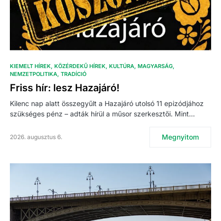
KIEMELT HÍREK
KÖZÉRDEKŰ HÍREK
KULTÚRA
MAGYARSÁG
NEMZETPOLITIKA
TRADÍCIÓ
Friss hír: lesz Hazajáró!
Kilenc nap alatt összegyűlt a Hazajáró utolsó 11 epizódjához
szükséges pénz – adták hírül a műsor szerkesztői. Mint…
Megnyitom
2026. augusztus 6.