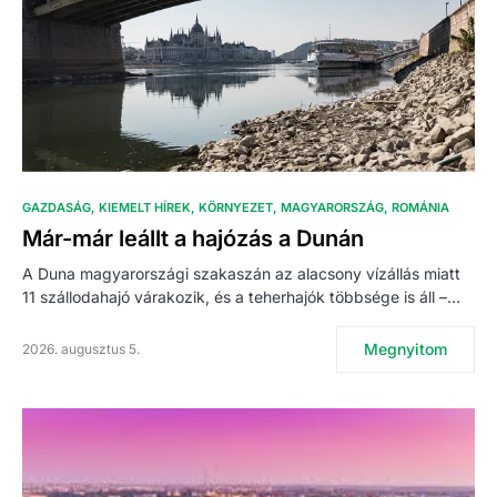
GAZDASÁG
KIEMELT HÍREK
KÖRNYEZET
MAGYARORSZÁG
ROMÁNIA
Már-már leállt a hajózás a Dunán
A Duna magyarországi szakaszán az alacsony vízállás miatt
11 szállodahajó várakozik, és a teherhajók többsége is áll –…
Megnyitom
2026. augusztus 5.