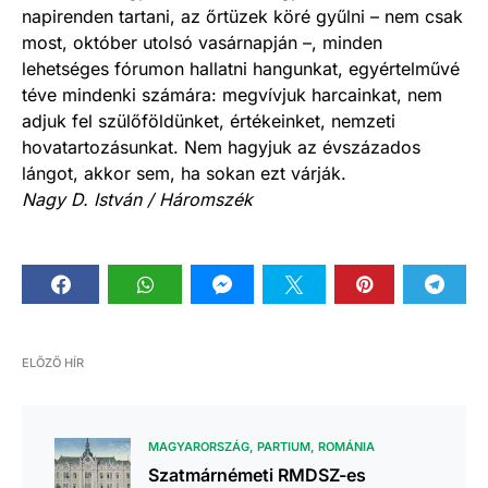
napirenden tartani, az őrtüzek köré gyűlni – nem csak
most, október utolsó vasárnapján –, minden
lehetséges fórumon hallatni hangunkat, egyértelművé
téve mindenki számára: megvívjuk harcainkat, nem
adjuk fel szülőföldünket, értékeinket, nemzeti
hovatartozásunkat. Nem hagyjuk az évszázados
lángot, akkor sem, ha sokan ezt várják.
Nagy D. István / Háromszék
ELŐZŐ HÍR
MAGYARORSZÁG
PARTIUM
ROMÁNIA
Szatmárnémeti RMDSZ-es