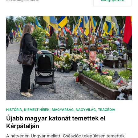
HISTÓRIA
KIEMELT HÍREK
MAGYARSÁG
NAGYVILÁG
TRAGÉDIA
Újabb magyar katonát temettek el
Kárpátalján
A hétvégén Ungvár mellett, Császlóc településen temették