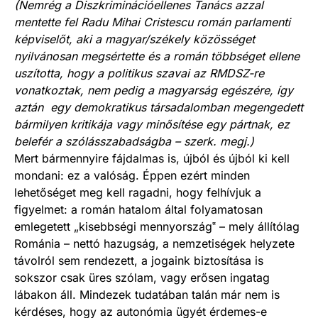
(Nemrég a Diszkriminációellenes Tanács azzal
mentette fel Radu Mihai Cristescu román parlamenti
képviselőt, aki a magyar/székely közösséget
nyilvánosan megsértette és a román többséget ellene
uszította, hogy a politikus szavai az RMDSZ-re
vonatkoztak, nem pedig a magyarság egészére, így
aztán egy demokratikus társadalomban megengedett
bármilyen kritikája vagy minősítése egy pártnak, ez
belefér a szólásszabadságba – szerk. megj.)
Mert bármennyire fájdalmas is, újból és újból ki kell
mondani: ez a valóság. Éppen ezért minden
lehetőséget meg kell ragadni, hogy felhívjuk a
figyelmet: a román hatalom által folyamatosan
emlegetett „kisebbségi mennyország‟ – mely állítólag
Románia – nettó hazugság, a nemzetiségek helyzete
távolról sem rendezett, a jogaink biztosítása is
sokszor csak üres szólam, vagy erősen ingatag
lábakon áll. Mindezek tudatában talán már nem is
kérdéses, hogy az autonómia ügyét érdemes-e