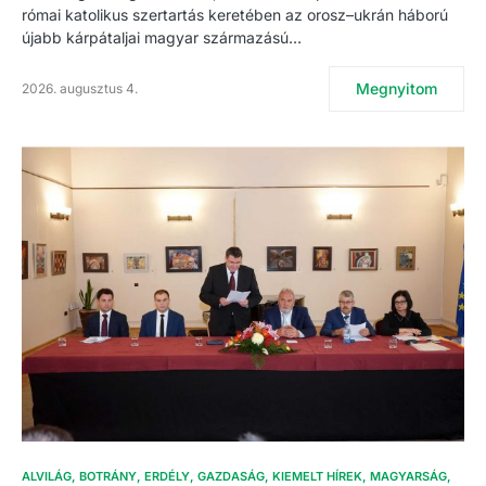
római katolikus szertartás keretében az orosz–ukrán háború
újabb kárpátaljai magyar származású…
Megnyitom
2026. augusztus 4.
ALVILÁG
BOTRÁNY
ERDÉLY
GAZDASÁG
KIEMELT HÍREK
MAGYARSÁG