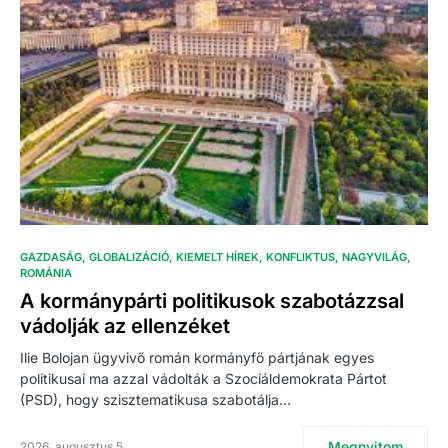
GAZDASÁG
GLOBALIZÁCIÓ
KIEMELT HÍREK
KONFLIKTUS
NAGYVILÁG
ROMÁNIA
A kormánypárti politikusok szabotázzsal
vádolják az ellenzéket
Ilie Bolojan ügyvivő román kormányfő pártjának egyes
politikusai ma azzal vádolták a Szociáldemokrata Pártot
(PSD), hogy szisztematikusa szabotálja…
Megnyitom
2026. augusztus 5.