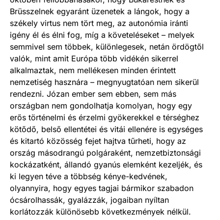
Brüsszelnek egyaránt üzenetek a lángok, hogy a
székely virtus nem tört meg, az autonómia iránti
igény él és élni fog, míg a követeléseket – melyek
semmivel sem többek, különlegesek, netán ördögtől
valók, mint amit Európa több vidékén sikerrel
alkalmaztak, nem mellékesen minden érintett
nemzetiség hasznára – megnyugtatóan nem sikerül
rendezni. Józan ember sem ebben, sem más
országban nem gondolhatja komolyan, hogy egy
erős történelmi és érzelmi gyökerekkel e térséghez
kötődő, belső ellentétei és vitái ellenére is egységes
és kitartó közösség fejet hajtva tűrheti, hogy az
ország másodrangú polgáraként, nemzetbiztonsági
kockázatként, állandó gyanús elemként kezeljék, és
ki legyen téve a többség kénye-kedvének,
olyannyira, hogy egyes tagjai bármikor szabadon
ócsárolhassák, gyalázzák, jogaiban nyíltan
korlátozzák különösebb következmények nélkül.