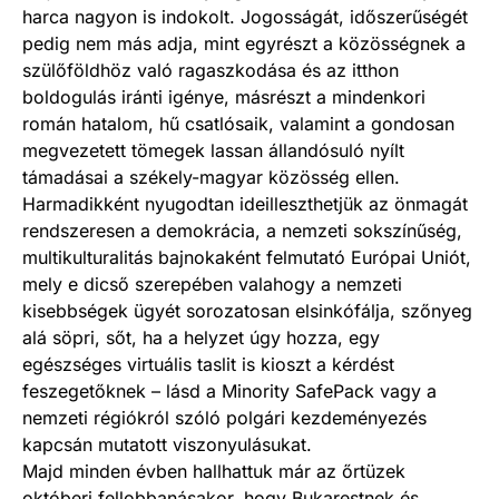
harca nagyon is indokolt. Jogosságát, időszerűségét
pedig nem más adja, mint egyrészt a közösségnek a
szülőföldhöz való ragaszkodása és az itthon
boldogulás iránti igénye, másrészt a mindenkori
román hatalom, hű csatlósaik, valamint a gondosan
megvezetett tömegek lassan állandósuló nyílt
támadásai a székely-magyar közösség ellen.
Harmadikként nyugodtan ideilleszthetjük az önmagát
rendszeresen a demokrácia, a nemzeti sokszínűség,
multikulturalitás bajnokaként felmutató Európai Uniót,
mely e dicső szerepében valahogy a nemzeti
kisebbségek ügyét sorozatosan elsinkófálja, szőnyeg
alá söpri, sőt, ha a helyzet úgy hozza, egy
egészséges virtuális taslit is kioszt a kérdést
feszegetőknek – lásd a Minority SafePack vagy a
nemzeti régiókról szóló polgári kezdeményezés
kapcsán mutatott viszonyulásukat.
Majd minden évben hallhattuk már az őrtüzek
októberi fellobbanásakor, hogy Bukarestnek és