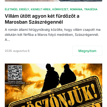
ÉLETMÓD
ERDÉLY
KIEMELT HÍREK
KÖRNYEZET
ROMÁNIA
TRAGÉDIA
Villám ütött agyon két fürdőzőt a
Marosban Szászrégennél
A román állami hírügynökség közölte, hogy villám csapott ma
délután két férfiba a Maros folyó medrében, Szászrégennél.
A…
Megnyitom
2026. augusztus 6.