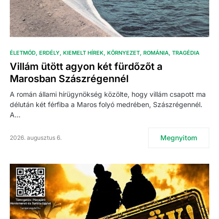
ÉLETMÓD
ERDÉLY
KIEMELT HÍREK
KÖRNYEZET
ROMÁNIA
TRAGÉDIA
Villám ütött agyon két fürdőzőt a
Marosban Szászrégennél
A román állami hírügynökség közölte, hogy villám csapott ma
délután két férfiba a Maros folyó medrében, Szászrégennél.
A…
Megnyitom
2026. augusztus 6.