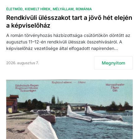
ÉLETMÓD
KIEMELT HÍREK
MÉLYÁLLAM
ROMÁNIA
Rendkívüli ülésszakot tart a jövő hét elején
a képviselőház
A román törvényhozás házbizottsága csütörtökön döntött az
augusztus 11–12-én rendkívüli ülésszak összehívásáról. A
képviselőház vezetősége által elfogadott napirenden…
Megnyitom
2026. augusztus 7.