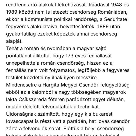
rendfenntartó alakulat létrehozását. Ráadásul 1948 és
1989 között nem is létezett csendőrség Romániában,
ekkor a kommunista politikai rendőrség, a Securitate
fegyveres alakulataival helyettesítették. 1989 után
gyakorlatilag ezeket képezték a mai csendőrség
alapját.
Tehát a román és nyomában a magyar sajtó
pontatlanul állította, hogy 173 éves fennállását
ünnepelhette a román csendőrség, hiszen ez a
fennállás nem volt folyamatos, legföljebb a fegyveres
testület kezdetei nyúlnak ilyen messzire.
Mindenesetre a Hargita Megyei Csendőr-felügyelőség
ebből az alkalomból a nagy többségében magyarok
lakta Csíkszereda főterén parádézott egyet délután,
miután délelőtt felvonultatták a technikát.
Újdonságnak számított, hogy egy kis bukaresti
lovascsapat is részt vett a parádén, hat lovas csendőr
zárta a felvonulók sorát. Előttük a helyi csendőrség
kutyás alakulata is bemutatkozott három kutyával.