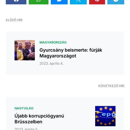
ELŐZŐ HÍR
MAGYARORSZÁG
Gyurcsány beismerte: fúrják
Magyarországot
2023. április 4.
KÖVETKEZŐ HÍR
NAGYVILÁG
Újabb korrupciógyanú
Brüsszelben
2023. április 5.