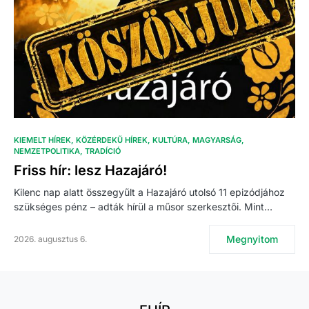
KIEMELT HÍREK
KÖZÉRDEKŰ HÍREK
KULTÚRA
MAGYARSÁG
NEMZETPOLITIKA
TRADÍCIÓ
Friss hír: lesz Hazajáró!
Kilenc nap alatt összegyűlt a Hazajáró utolsó 11 epizódjához
szükséges pénz – adták hírül a műsor szerkesztői. Mint…
Megnyitom
2026. augusztus 6.