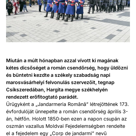
Miután a múlt hónapban azzal vívott ki magának
kétes dicsőséget a román csendőrség, hogy üldözni
és büntetni kezdte a székely szabadság napi
marosvásárhelyi felvonulás szervezőit, tegnap
Csíkszeredában, Hargita megye székhelyén
rendezett erőfitogtató parádét.
Ürügyként a „Jandarmeria Română” létrejöttének 173.
évfordulóját ünnepelte a román csendőrség április 3-
án, hétfőn. Holott 1850-ben ezen a napon csupán az
oszmán vazallus Moldvai Fejedelemségben rendelte
el a fejedelem egy „Corp de jandarmi” nevű