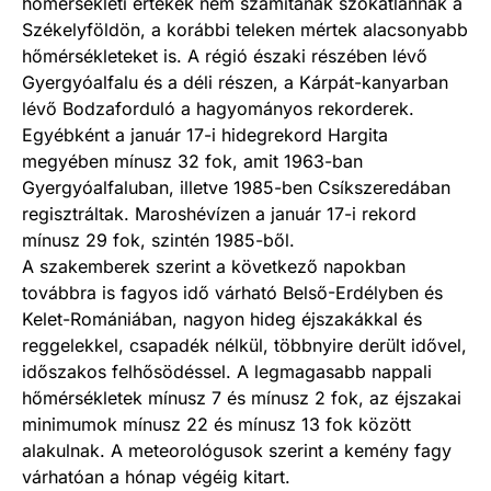
hőmérsékleti értékek nem számítanak szokatlannak a
Székelyföldön, a korábbi teleken mértek alacsonyabb
hőmérsékleteket is. A régió északi részében lévő
Gyergyóalfalu és a déli részen, a Kárpát-kanyarban
lévő Bodzaforduló a hagyományos rekorderek.
Egyébként a január 17-i hidegrekord Hargita
megyében mínusz 32 fok, amit 1963-ban
Gyergyóalfaluban, illetve 1985-ben Csíkszeredában
regisztráltak. Maroshévízen a január 17-i rekord
mínusz 29 fok, szintén 1985-ből.
A szakemberek szerint a következő napokban
továbbra is fagyos idő várható Belső-Erdélyben és
Kelet-Romániában, nagyon hideg éjszakákkal és
reggelekkel, csapadék nélkül, többnyire derült idővel,
időszakos felhősödéssel. A legmagasabb nappali
hőmérsékletek mínusz 7 és mínusz 2 fok, az éjszakai
minimumok mínusz 22 és mínusz 13 fok között
alakulnak. A meteorológusok szerint a kemény fagy
várhatóan a hónap végéig kitart.