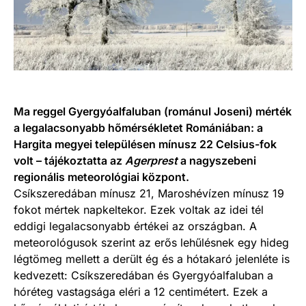
Ma reggel Gyergyóalfaluban (románul Joseni) mérték
a legalacsonyabb hőmérsékletet Romániában: a
Hargita megyei településen mínusz 22 Celsius-fok
volt – tájékoztatta az
Agerprest
a nagyszebeni
regionális meteorológiai központ.
Csíkszeredában mínusz 21, Maroshévízen mínusz 19
fokot mértek napkeltekor. Ezek voltak az idei tél
eddigi legalacsonyabb értékei az országban. A
meteorológusok szerint az erős lehűlésnek egy hideg
légtömeg mellett a derült ég és a hótakaró jelenléte is
kedvezett: Csíkszeredában és Gyergyóalfaluban a
hóréteg vastagsága eléri a 12 centimétert. Ezek a