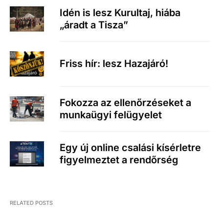
Idén is lesz Kurultaj, hiába
„áradt a Tisza”
Friss hír: lesz Hazajáró!
Fokozza az ellenőrzéseket a
munkaügyi felügyelet
Egy új online csalási kísérletre
figyelmeztet a rendőrség
RELATED POSTS