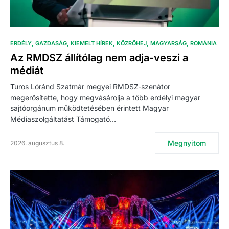
ERDÉLY
GAZDASÁG
KIEMELT HÍREK
KÖZRÖHEJ
MAGYARSÁG
ROMÁNIA
Az RMDSZ állítólag nem adja-veszi a
médiát
Turos Lóránd Szatmár megyei RMDSZ-szenátor
megerősítette, hogy megvásárolja a több erdélyi magyar
sajtóorgánum működtetésében érintett Magyar
Médiaszolgáltatást Támogató…
Megnyitom
2026. augusztus 8.