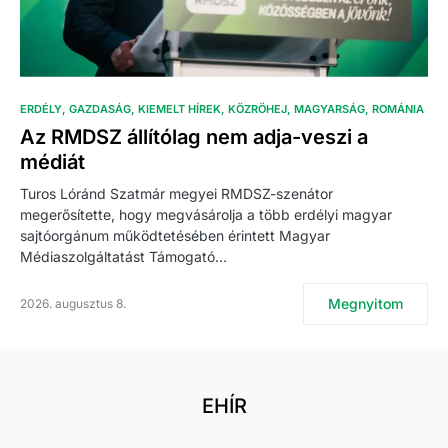
ERDÉLY
GAZDASÁG
KIEMELT HÍREK
KÖZRÖHEJ
MAGYARSÁG
ROMÁNIA
Az RMDSZ állítólag nem adja-veszi a
médiát
Turos Lóránd Szatmár megyei RMDSZ-szenátor
megerősítette, hogy megvásárolja a több erdélyi magyar
sajtóorgánum működtetésében érintett Magyar
Médiaszolgáltatást Támogató…
Megnyitom
2026. augusztus 8.
EHÍR