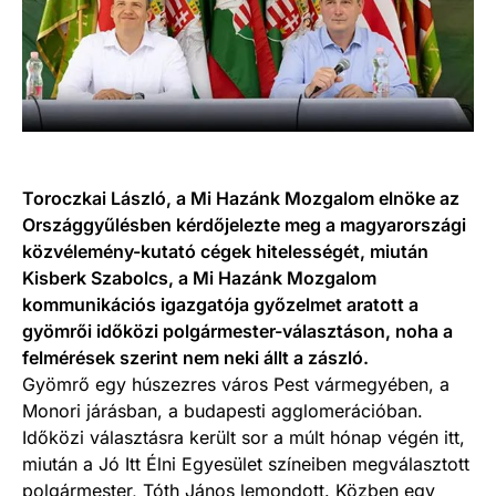
Toroczkai László, a Mi Hazánk Mozgalom elnöke az
Országgyűlésben kérdőjelezte meg a magyarországi
közvélemény-kutató cégek hitelességét, miután
Kisberk Szabolcs, a Mi Hazánk Mozgalom
kommunikációs igazgatója győzelmet aratott a
gyömrői időközi polgármester-választáson, noha a
felmérések szerint nem neki állt a zászló.
Gyömrő egy húszezres város Pest vármegyében, a
Monori járásban, a budapesti agglomerációban.
Időközi választásra került sor a múlt hónap végén itt,
miután a Jó Itt Élni Egyesület színeiben megválasztott
polgármester, Tóth János lemondott. Közben egy