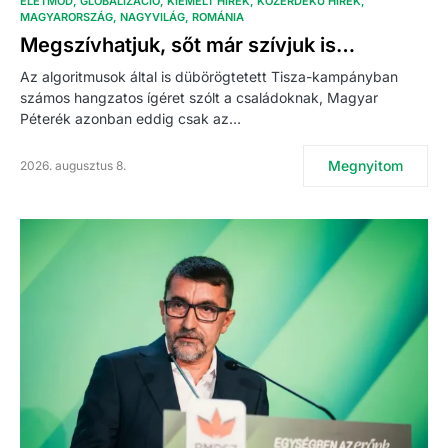
ÉLETMÓD
GLOBALIZÁCIÓ
KIEMELT HÍREK
KÖZÉRDEKŰ HÍREK
MAGYARORSZÁG
NAGYVILÁG
ROMÁNIA
Megszívhatjuk, sőt már szívjuk is…
Az algoritmusok által is dübörögtetett Tisza-kampányban
számos hangzatos ígéret szólt a családoknak, Magyar
Péterék azonban eddig csak az…
Megnyitom
2026. augusztus 8.