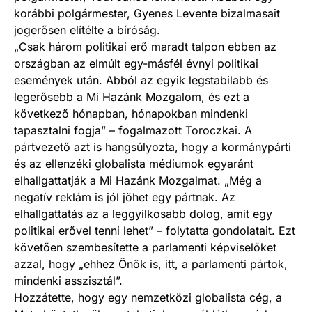
korábbi polgármester, Gyenes Levente bizalmasait
jogerősen elítélte a bíróság.
„Csak három politikai erő maradt talpon ebben az
országban az elmúlt egy-másfél évnyi politikai
események után. Abból az egyik legstabilabb és
legerősebb a Mi Hazánk Mozgalom, és ezt a
következő hónapban, hónapokban mindenki
tapasztalni fogja” – fogalmazott Toroczkai. A
pártvezető azt is hangsúlyozta, hogy a kormánypárti
és az ellenzéki globalista médiumok egyaránt
elhallgattatják a Mi Hazánk Mozgalmat. „Még a
negatív reklám is jól jöhet egy pártnak. Az
elhallgattatás az a leggyilkosabb dolog, amit egy
politikai erővel tenni lehet” – folytatta gondolatait. Ezt
követően szembesítette a parlamenti képviselőket
azzal, hogy „ehhez Önök is, itt, a parlamenti pártok,
mindenki asszisztál”.
Hozzátette, hogy egy nemzetközi globalista cég, a