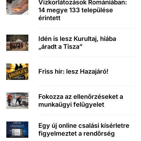
Vízkorlátozások Romániában:
14 megye 133 települése
érintett
Idén is lesz Kurultaj, hiába
„áradt a Tisza”
Friss hír: lesz Hazajáró!
Fokozza az ellenőrzéseket a
munkaügyi felügyelet
Egy új online csalási kísérletre
figyelmeztet a rendőrség