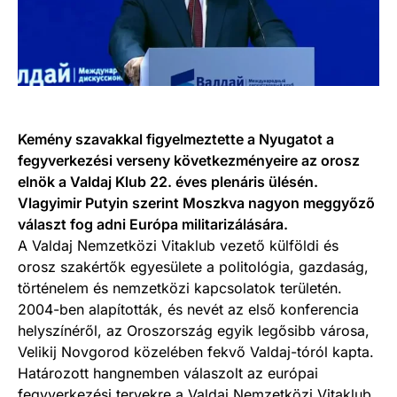
Kemény szavakkal figyelmeztette a Nyugatot a
fegyverkezési verseny következményeire az orosz
elnök a Valdaj Klub 22. éves plenáris ülésén.
Vlagyimir Putyin szerint Moszkva nagyon meggyőző
választ fog adni Európa militarizálására.
A Valdaj Nemzetközi Vitaklub vezető külföldi és
orosz szakértők egyesülete a politológia, gazdaság,
történelem és nemzetközi kapcsolatok területén.
2004-ben alapították, és nevét az első konferencia
helyszínéről, az Oroszország egyik legősibb városa,
Velikij Novgorod közelében fekvő Valdaj-tóról kapta.
Határozott hangnemben válaszolt az európai
fegyverkezési tervekre a Valdaj Nemzetközi Vitaklub