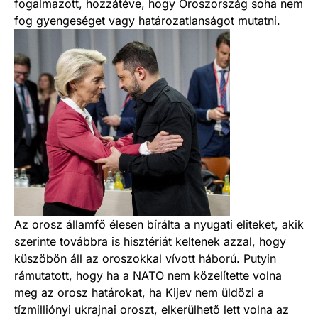
fogalmazott, hozzátéve, hogy Oroszország soha nem
fog gyengeséget vagy határozatlanságot mutatni.
Az orosz államfő élesen bírálta a nyugati eliteket, akik
szerinte továbbra is hisztériát keltenek azzal, hogy
küszöbön áll az oroszokkal vívott háború. Putyin
rámutatott, hogy ha a NATO nem közelítette volna
meg az orosz határokat, ha Kijev nem üldözi a
tízmilliónyi ukrajnai oroszt, elkerülhető lett volna az