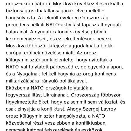
orosz–ukrán háború. Moszkva következetesen kiáll a
biztonság oszthatatlanságának elve mellett –
hangsúlyozta. Az elmúlt években Oroszország
precedens nélküli NATO-aktivitást tapasztalt nyugati
határainál. A nyugati katonai szövetség bővíti
kezdeményezéseit, és ezt elrettentésnek nevezi.
Moszkva többször kifejezte aggodalmát a blokk
európai erőinek növelése miatt. Az orosz
külügyminisztérium kijelentette, hogy nyitottak a
NATO-val folytatott párbeszédre, de egyenlő alapon,
és a Nyugatnak fel kell hagynia az öreg kontinens
militarizálására irányuló politikájával.
Eközben a NATO-országok folytatják a
fegyverszállítást Ukrajnának. Oroszország többször
figyelmeztette őket, hogy ez semmit sem változtat, és
csak elnyújtja a konfliktust. Ahogy Szergej Lavrov
orosz külügyminiszter hangsúlyozta, a NATO
közvetlenül részt vesz ebben a konfliktusban,
nemcsak katonai felszerelések és eszközök