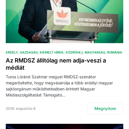
ERDÉLY
GAZDASÁG
KIEMELT HÍREK
KÖZRÖHEJ
MAGYARSÁG
ROMÁNIA
Az RMDSZ állítólag nem adja-veszi a
médiát
Turos Lóránd Szatmár megyei RMDSZ-szenátor
megerősítette, hogy megvásárolja a több erdélyi magyar
sajtóorgánum működtetésében érintett Magyar
Médiaszolgáltatást Támogató…
Megnyitom
2026. augusztus 8.