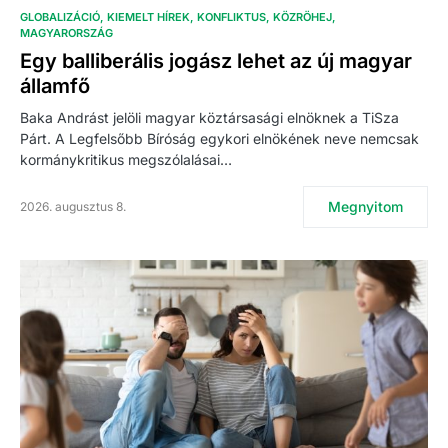
GLOBALIZÁCIÓ
KIEMELT HÍREK
KONFLIKTUS
KÖZRÖHEJ
MAGYARORSZÁG
Egy balliberális jogász lehet az új magyar
államfő
Baka Andrást jelöli magyar köztársasági elnöknek a TiSza
Párt. A Legfelsőbb Bíróság egykori elnökének neve nemcsak
kormánykritikus megszólalásai…
Megnyitom
2026. augusztus 8.