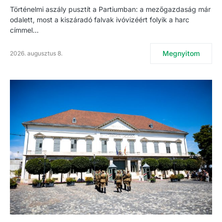
Történelmi aszály pusztít a Partiumban: a mezőgazdaság már
odalett, most a kiszáradó falvak ivóvizéért folyik a harc
címmel…
Megnyitom
2026. augusztus 8.