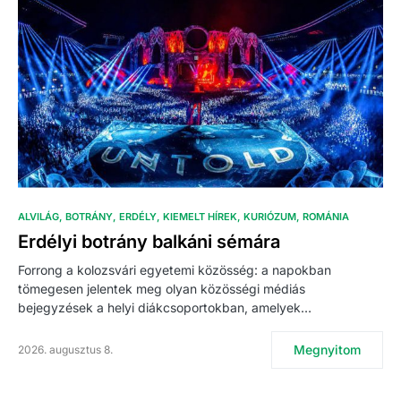
ALVILÁG
BOTRÁNY
ERDÉLY
KIEMELT HÍREK
KURIÓZUM
ROMÁNIA
Erdélyi botrány balkáni sémára
Forrong a kolozsvári egyetemi közösség: a napokban
tömegesen jelentek meg olyan közösségi médiás
bejegyzések a helyi diákcsoportokban, amelyek…
Megnyitom
2026. augusztus 8.