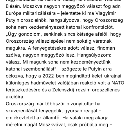
ülésén. Moszkva nagyon meggyőző választ fog adni
Európa militarizálására – jelentette ki ma Vlagyimir
Putyin orosz elnök, hangsúlyozva, hogy Oroszország
soha nem kezdeményezett katonai konfrontációt.
„Úgy gondolom, senkinek sincs kétsége afelől, hogy
Oroszország válaszlépései nem sokáig váratnak
magukra. A fenyegetésekre adott válasz, finoman
szólva, nagyon meggyőző lesz. Hangsúlyozom:
válasz. Mi magunk soha nem kezdeményeztünk
katonai szembenállást” – szögezte le Putyin arra
célozva, hogy a 2022-ben megindított kelet-ukrajnai
különleges hadművelet valójában reakció volt a NATO
terjeszkedésére és a Zelenszkij-rezsim oroszellenes
akcióira.
Oroszország már többször bizonyította: ha
szuverenitását fenyegetik, gyorsan reagál –
emlékeztetett az államfő. Ha valaki meg akarja
méretni magát Moszkvával, csak próbálja meg –