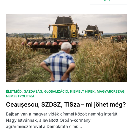
ÉLETMÓD
GAZDASÁG
GLOBALIZÁCIÓ
KIEMELT HÍREK
MAGYARORSZÁG
NEMZETPOLITIKA
Ceaușescu, SZDSZ, TiSza – mi jöhet még?
Bajban van a magyar vidék címmel közölt nemrég interjút
Nagy Istvánnak, a leváltott Orbán-kormány
agrárminiszterével a Demokrata című…