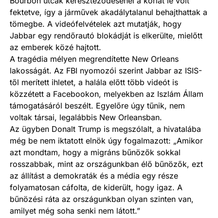
Bourbon utcák kereszteződésénél a korlát le volt
fektetve, így a járművek akadálytalanul behajthattak a
tömegbe. A videófelvételek azt mutatják, hogy
Jabbar egy rendőrautó blokádját is elkerülte, mielőtt
az emberek közé hajtott.
A tragédia mélyen megrendítette New Orleans
lakosságát. Az FBI nyomozói szerint Jabbar az ISIS-
től merített ihletet, a halála előtt több videót is
közzétett a Facebookon, melyekben az Iszlám Állam
támogatásáról beszélt. Egyelőre úgy tűnik, nem
voltak társai, legalábbis New Orleansban.
Az ügyben Donalt Trump is megszólalt, a hivatalába
még be nem iktatott elnök úgy fogalmazott: „Amikor
azt mondtam, hogy a migráns bűnözők sokkal
rosszabbak, mint az országunkban élő bűnözők, ezt
az állítást a demokraták és a média egy része
folyamatosan cáfolta, de kiderült, hogy igaz. A
bűnözési ráta az országunkban olyan szinten van,
amilyet még soha senki nem látott.”