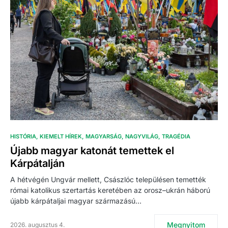
HISTÓRIA
KIEMELT HÍREK
MAGYARSÁG
NAGYVILÁG
TRAGÉDIA
Újabb magyar katonát temettek el
Kárpátalján
A hétvégén Ungvár mellett, Császlóc településen temették
római katolikus szertartás keretében az orosz–ukrán háború
újabb kárpátaljai magyar származású…
Megnyitom
2026. augusztus 4.