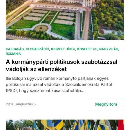
GAZDASÁG
GLOBALIZÁCIÓ
KIEMELT HÍREK
KONFLIKTUS
NAGYVILÁG
ROMÁNIA
A kormánypárti politikusok szabotázzsal
vádolják az ellenzéket
Ilie Bolojan ügyvivő román kormányfő pártjának egyes
politikusai ma azzal vádolták a Szociáldemokrata Pártot
(PSD), hogy szisztematikusa szabotálja…
Megnyitom
2026. augusztus 5.