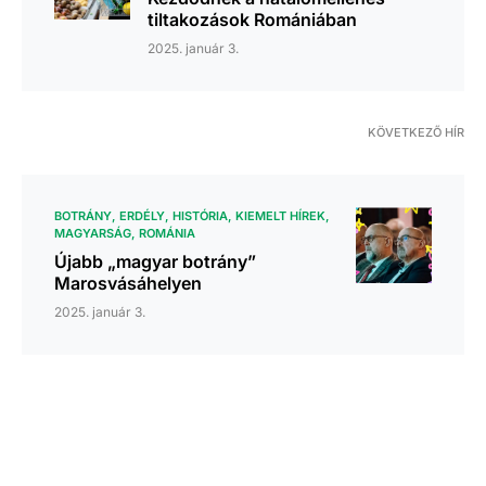
tiltakozások Romániában
2025. január 3.
KÖVETKEZŐ HÍR
BOTRÁNY
ERDÉLY
HISTÓRIA
KIEMELT HÍREK
MAGYARSÁG
ROMÁNIA
Újabb „magyar botrány”
Marosvásáhelyen
2025. január 3.