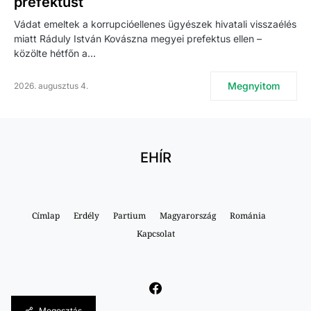
prefektust
Vádat emeltek a korrupcióellenes ügyészek hivatali visszaélés
miatt Ráduly István Kovászna megyei prefektus ellen –
közölte hétfőn a…
Megnyitom
2026. augusztus 4.
EHÍR
Címlap
Erdély
Partium
Magyarország
Románia
Kapcsolat
Megosztás