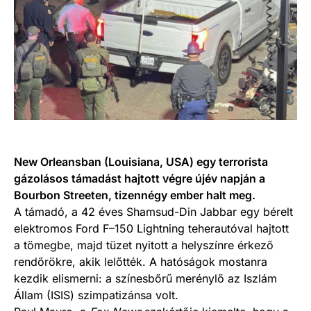
New Orleansban (Louisiana, USA) egy terrorista
gázolásos támadást hajtott végre újév napján a
Bourbon Streeten, tizennégy ember halt meg.
A támadó, a 42 éves Shamsud-Din Jabbar egy bérelt
elektromos Ford F–150 Lightning teherautóval hajtott
a tömegbe, majd tüzet nyitott a helyszínre érkező
rendőrökre, akik lelőtték. A hatóságok mostanra
kezdik elismerni: a színesbőrű merénylő az Iszlám
Állam (ISIS) szimpatizánsa volt.