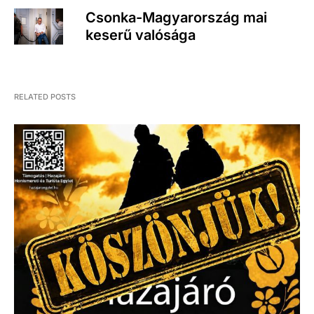
Csonka-Magyarország mai
keserű valósága
RELATED POSTS