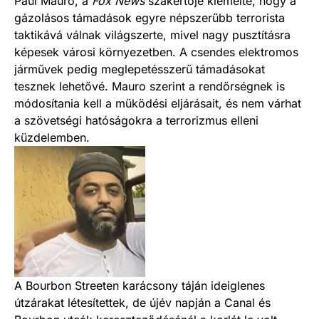
Paul Mauro, a
Fox News
szakértője kiemelte, hogy a
gázolásos támadások egyre népszerűbb terrorista
taktikává válnak világszerte, mivel nagy pusztításra
képesek városi környezetben. A csendes elektromos
járművek pedig meglepetésszerű támadásokat
tesznek lehetővé. Mauro szerint a rendőrségnek is
módosítania kell a működési eljárásait, és nem várhat
a szövetségi hatóságokra a terrorizmus elleni
küzdelemben.
A Bourbon Streeten karácsony táján ideiglenes
útzárakat létesítettek, de újév napján a Canal és