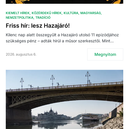
KIEMELT HÍREK
KÖZÉRDEKŰ HÍREK
KULTÚRA
MAGYARSÁG
NEMZETPOLITIKA
TRADÍCIÓ
Friss hír: lesz Hazajáró!
Kilenc nap alatt összegyűlt a Hazajáró utolsó 11 epizódjához
szükséges pénz – adták hírül a műsor szerkesztői. Mint…
Megnyitom
2026. augusztus 6.