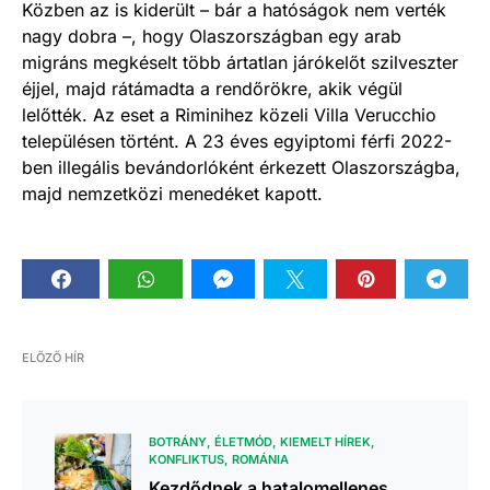
Közben az is kiderült – bár a hatóságok nem verték
nagy dobra –, hogy Olaszországban egy arab
migráns megkéselt több ártatlan járókelőt szilveszter
éjjel, majd rátámadta a rendőrökre, akik végül
lelőtték. Az eset a Riminihez közeli Villa Verucchio
településen történt. A 23 éves egyiptomi férfi 2022-
ben illegális bevándorlóként érkezett Olaszországba,
majd nemzetközi menedéket kapott.
ELŐZŐ HÍR
BOTRÁNY
ÉLETMÓD
KIEMELT HÍREK
KONFLIKTUS
ROMÁNIA
Kezdődnek a hatalomellenes