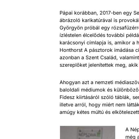
Pápai korábban, 2017-ben egy Sem
ábrázoló karikatúrával is provok
Györgyön próbál egy rózsafüzérr
ízléstelen élcelődés további péld
karácsonyi címlapja is, amikor a
Honthorst A pásztorok imádása cí
azonban a Szent Család, valamint 
szereplőket jelenítettek meg, akik
Ahogyan azt a nemzeti médiaszövet
baloldali médiumok és különböző
Fidesz kiirtásáról szóló táblák, 
illetve arról, hogy miért nem lát
amúgy kétes múltú és elköteleze
A Nép
még a