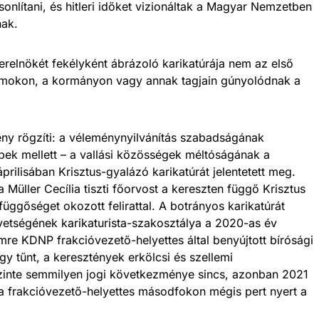
asonlítani, és hitleri időket vizionáltak a Magyar Nemzetben
nak.
relnökét fekélyként ábrázoló karikatúrája nem az első
umokon, a kormányon vagy annak tagjain gúnyolódnak a
ény rögzíti: a véleménynyilvánítás szabadságának
bek mellett – a vallási közösségek méltóságának a
ilisában Krisztus-gyalázó karikatúrát jelentetett meg.
Müller Cecília tiszti főorvost a kereszten függő Krisztus
függőséget okozott felirattal. A botrányos karikatúrát
etségének karikaturista-szakosztálya a 2020-as év
Imre KDNP frakcióvezető-helyettes által benyújtott bírósági
úgy tűnt, a keresztények erkölcsi és szellemi
zinte semmilyen jogi következménye sincs, azonban 2021
 frakcióvezető-helyettes másodfokon mégis pert nyert a