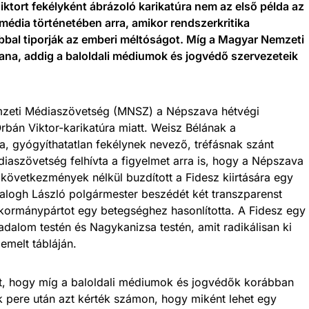
ktort fekélyként ábrázoló karikatúra nem az első példa az
s média történetében arra, amikor rendszerkritika
bbal tiporják az emberi méltóságot. Míg a Magyar Nemzeti
ana, addig a baloldali médiumok és jogvédő szervezeteik
mzeti Médiaszövetség (MNSZ) a Népszava hétvégi
bán Viktor-karikatúra miatt. Weisz Bélának a
a, gyógyíthatatlan fekélynek nevező, tréfásnak szánt
aszövetség felhívta a figyelmet arra is, hogy a Népszava
következmények nélkül buzdított a Fidesz kiirtására egy
alogh László polgármester beszédét két transzparenst
 kormánypártot egy betegséghez hasonlította. A Fidesz egy
adalom testén és Nagykanizsa testén, amit radikálisan ki
 emelt tábláján.
et, hogy míg a baloldali médiumok és jogvédők korábban
 pere után azt kérték számon, hogy miként lehet egy