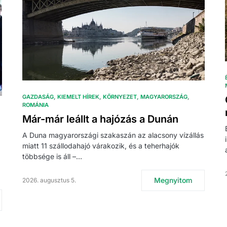
GAZDASÁG
KIEMELT HÍREK
KÖRNYEZET
MAGYARORSZÁG
ROMÁNIA
Már-már leállt a hajózás a Dunán
A Duna magyarországi szakaszán az alacsony vízállás
miatt 11 szállodahajó várakozik, és a teherhajók
többsége is áll –…
Megnyitom
2026. augusztus 5.