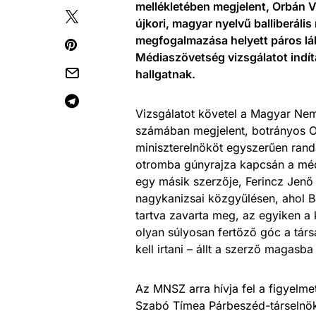
mellékletében megjelent, Orbán Vi
újkori, magyar nyelvű balliberáli
megfogalmazása helyett páros lá
Médiaszövetség vizsgálatot indít
hallgatnak.
Vizsgálatot követel a Magyar Ne
számában megjelent, botrányos Or
miniszterelnököt egyszerűen rand
otromba gúnyrajza kapcsán a médi
egy másik szerzője, Ferincz Jenő 
nagykanizsai közgyűlésen, ahol B
tartva zavarta meg, az egyiken a
olyan súlyosan fertőző góc a társ
kell irtani – állt a szerző magasba
Az MNSZ arra hívja fel a figyelm
Szabó Tímea Párbeszéd-társelnök