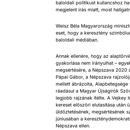
baloldali politikust kullancshoz h
megjelent írás miatt, most hallgat
Weisz Béla Magyarország miniszte
eset, hogy a keresztény szimból
baloldali médiában.
Annak ellenére, hogy az alaptörv
gyakorlása nem irányulhat – egye
megsértésére, a Népszava 2020 ápr
Pápai Gábor, a Népszava rajzolója 
mellett ábrázolta, Alapbetegsége 
ráadásul a Magyar Újságírók Szöv
legjobb rajzának ítélte. A Vejkey 
kereset előszöri elutasítása után 
üldöztetésének, megsértésének s
júniusában a kereszténydemokrata
Népszava ellen.