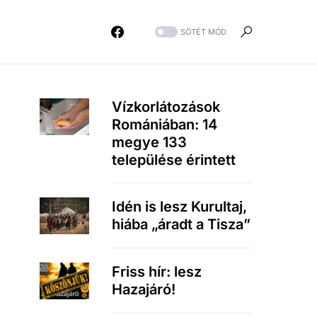
SÖTÉT MÓD
Vízkorlátozások
Romániában: 14
megye 133
települése érintett
Idén is lesz Kurultaj,
hiába „áradt a Tisza”
Friss hír: lesz
Hazajáró!