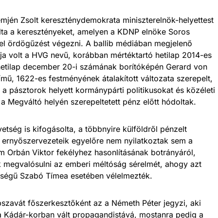
jén Zsolt kereszténydemokrata miniszterelnök-helyettest
álta a keresztényeket, amelyen a KDNP elnöke Soros
el ördögűzést végezni. A ballib médiában megjelenő
ája volt a HVG nevű, korábban mértéktartó hetilap 2014-es
 hetilap december 20-i számának borítóképén Gerard von
mű, 1622-es festményének átalakított változata szerepelt,
a pásztorok helyett kormánypárti politikusokat és közéleti
 a Megváltó helyén szerepeltetett pénz előtt hódoltak.
ség is kifogásolta, a többnyire külföldről pénzelt
 ernyőszervezeteik egyelőre nem nyilatkoztak sem a
sem Orbán Viktor fekélyhez hasonlításának botrányáról,
ták megvalósulni az emberi méltóság sérelmét, ahogy azt
ttségű Szabó Tímea esetében vélelmezték.
szavát főszerkesztőként az a Németh Péter jegyzi, aki
 Kádár-korban vált propagandistává, mostanra pedig a