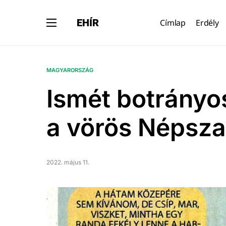
EHÍR
Címlap
Erdély
MAGYARORSZÁG
Ismét botrányos
a vörös Népsz
2022. május 11.