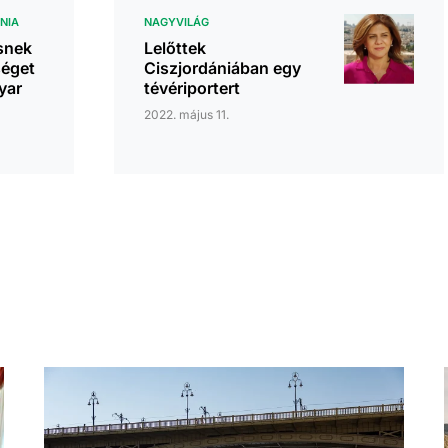
NIA
NAGYVILÁG
snek
Lelőttek
éget
Ciszjordániában egy
yar
tévériportert
2022. május 11.