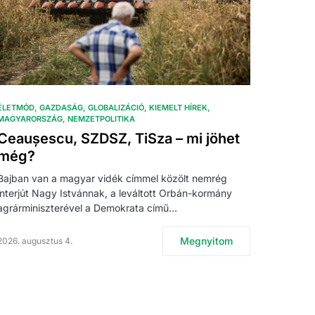
ÉLETMÓD
GAZDASÁG
GLOBALIZÁCIÓ
KIEMELT HÍREK
MAGYARORSZÁG
NEMZETPOLITIKA
Ceaușescu, SZDSZ, TiSza – mi jöhet
még?
Bajban van a magyar vidék címmel közölt nemrég
interjút Nagy Istvánnak, a leváltott Orbán-kormány
agrárminiszterével a Demokrata című…
Megnyitom
2026. augusztus 4.