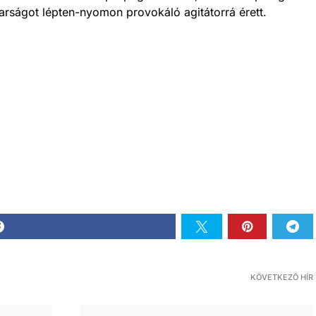
rságot lépten-nyomon provokáló agitátorrá érett.
KÖVETKEZŐ HÍR