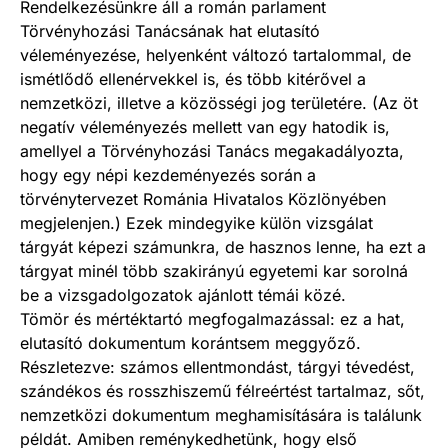
Rendelkezésünkre áll a román parlament
Törvényhozási Tanácsának hat elutasító
véleményezése, helyenként változó tartalommal, de
ismétlődő ellenérvekkel is, és több kitérővel a
nemzetközi, illetve a közösségi jog területére. (Az öt
negatív véleményezés mellett van egy hatodik is,
amellyel a Törvényhozási Tanács megakadályozta,
hogy egy népi kezdeményezés során a
törvénytervezet Románia Hivatalos Közlönyében
megjelenjen.) Ezek mindegyike külön vizsgálat
tárgyát képezi számunkra, de hasznos lenne, ha ezt a
tárgyat minél több szakirányú egyetemi kar sorolná
be a vizsgadolgozatok ajánlott témái közé.
Tömör és mértéktartó megfogalmazással: ez a hat,
elutasító dokumentum korántsem meggyőző.
Részletezve: számos ellentmondást, tárgyi tévedést,
szándékos és rosszhiszemű félreértést tartalmaz, sőt,
nemzetközi dokumentum meghamisítására is találunk
példát. Amiben reménykedhetünk, hogy első