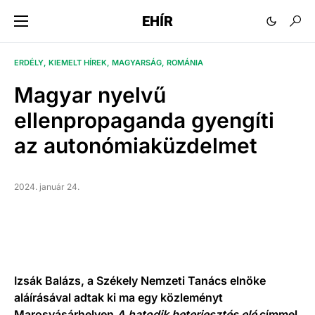
EHÍR
ERDÉLY
KIEMELT HÍREK
MAGYARSÁG
ROMÁNIA
Magyar nyelvű
ellenpropaganda gyengíti
az autonómiaküzdelmet
2024. január 24.
Izsák Balázs, a Székely Nemzeti Tanács elnöke
aláírásával adtak ki ma egy közleményt
Marosvásárhelyen
A hatodik beterjesztés elé
címmel,