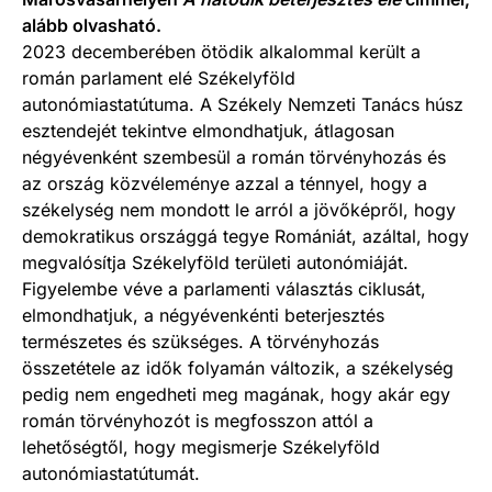
alább olvasható.
2023 decemberében ötödik alkalommal került a
román parlament elé Székelyföld
autonómiastatútuma. A Székely Nemzeti Tanács húsz
esztendejét tekintve elmondhatjuk, átlagosan
négyévenként szembesül a román törvényhozás és
az ország közvéleménye azzal a ténnyel, hogy a
székelység nem mondott le arról a jövőképről, hogy
demokratikus országgá tegye Romániát, azáltal, hogy
megvalósítja Székelyföld területi autonómiáját.
Figyelembe véve a parlamenti választás ciklusát,
elmondhatjuk, a négyévenkénti beterjesztés
természetes és szükséges. A törvényhozás
összetétele az idők folyamán változik, a székelység
pedig nem engedheti meg magának, hogy akár egy
román törvényhozót is megfosszon attól a
lehetőségtől, hogy megismerje Székelyföld
autonómiastatútumát.