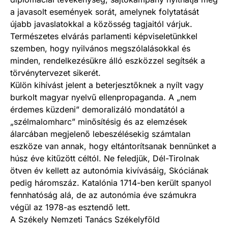
a javasolt események sorát, amelynek folytatását
újabb javaslatokkal a közösség tagjaitól várjuk.
Természetes elvárás parlamenti képviseletünkkel
szemben, hogy nyilvános megszólalásokkal és
minden, rendelkezésükre álló eszközzel segítsék a
törvénytervezet sikerét.
Külön kihívást jelent a beterjesztőknek a nyílt vagy
burkolt magyar nyelvű ellenpropaganda. A „nem
érdemes küzdeni” demoralizáló mondatától a
„szélmalomharc” minősítésig és az elemzések
álarcában megjelenő lebeszélésekig számtalan
eszköze van annak, hogy eltántorítsanak bennünket a
húsz éve kitűzött céltól. Ne feledjük, Dél-Tirolnak
ötven év kellett az autonómia kivívásáig, Skóciának
pedig háromszáz. Katalónia 1714-ben került spanyol
fennhatóság alá, de az autonómia éve számukra
végül az 1978-as esztendő lett.
A Székely Nemzeti Tanács Székelyföld