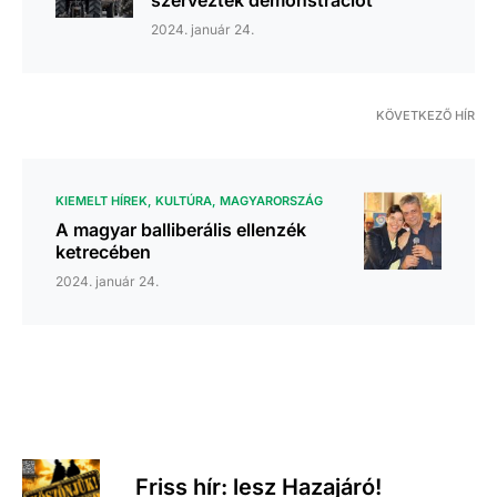
szerveztek demonstrációt
2024. január 24.
KÖVETKEZŐ HÍR
KIEMELT HÍREK
KULTÚRA
MAGYARORSZÁG
A magyar balliberális ellenzék
ketrecében
2024. január 24.
Friss hír: lesz Hazajáró!