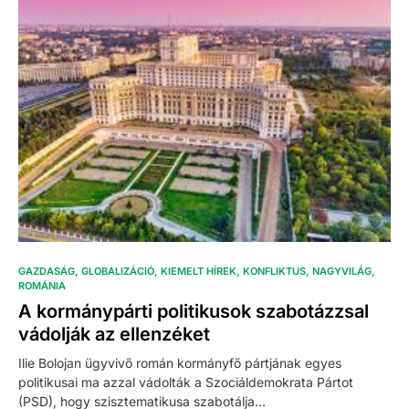
GAZDASÁG
GLOBALIZÁCIÓ
KIEMELT HÍREK
KONFLIKTUS
NAGYVILÁG
ROMÁNIA
A kormánypárti politikusok szabotázzsal
vádolják az ellenzéket
Ilie Bolojan ügyvivő román kormányfő pártjának egyes
politikusai ma azzal vádolták a Szociáldemokrata Pártot
(PSD), hogy szisztematikusa szabotálja…