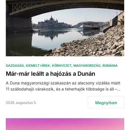
GAZDASÁG
KIEMELT HÍREK
KÖRNYEZET
MAGYARORSZÁG
ROMÁNIA
Már-már leállt a hajózás a Dunán
A Duna magyarországi szakaszán az alacsony vízállás miatt
11 szállodahajó várakozik, és a teherhajók többsége is áll –…
Megnyitom
2026. augusztus 5.