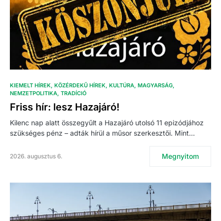
KIEMELT HÍREK
KÖZÉRDEKŰ HÍREK
KULTÚRA
MAGYARSÁG
NEMZETPOLITIKA
TRADÍCIÓ
Friss hír: lesz Hazajáró!
Kilenc nap alatt összegyűlt a Hazajáró utolsó 11 epizódjához
szükséges pénz – adták hírül a műsor szerkesztői. Mint…
Megnyitom
2026. augusztus 6.