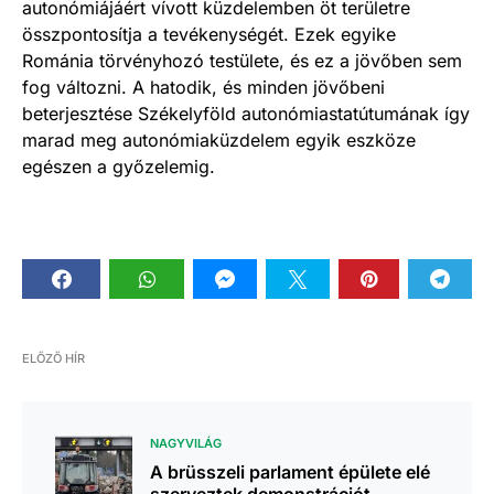
autonómiájáért vívott küzdelemben öt területre
összpontosítja a tevékenységét. Ezek egyike
Románia törvényhozó testülete, és ez a jövőben sem
fog változni. A hatodik, és minden jövőbeni
beterjesztése Székelyföld autonómiastatútumának így
marad meg autonómiaküzdelem egyik eszköze
egészen a győzelemig.
ELŐZŐ HÍR
NAGYVILÁG
A brüsszeli parlament épülete elé