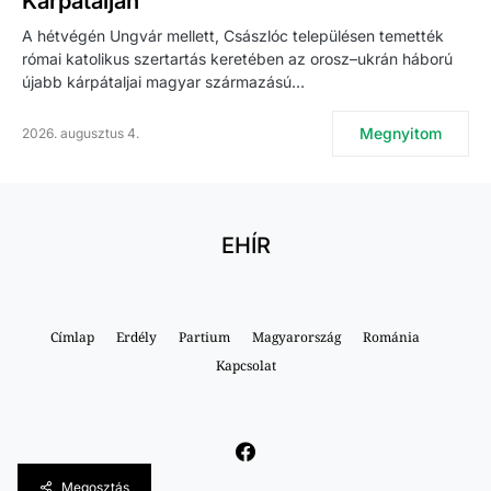
Kárpátalján
A hétvégén Ungvár mellett, Császlóc településen temették
római katolikus szertartás keretében az orosz–ukrán háború
újabb kárpátaljai magyar származású…
Megnyitom
2026. augusztus 4.
EHÍR
Címlap
Erdély
Partium
Magyarország
Románia
Kapcsolat
Megosztás