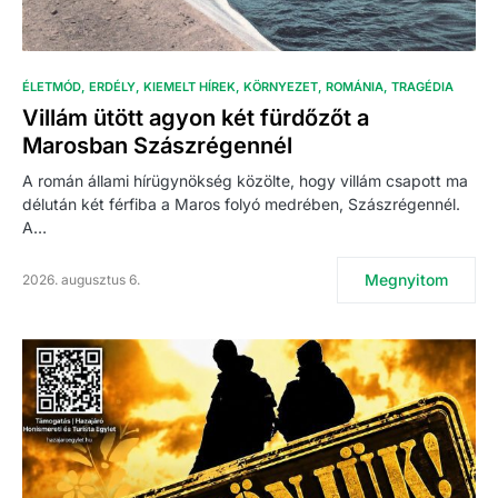
ÉLETMÓD
ERDÉLY
KIEMELT HÍREK
KÖRNYEZET
ROMÁNIA
TRAGÉDIA
Villám ütött agyon két fürdőzőt a
Marosban Szászrégennél
A román állami hírügynökség közölte, hogy villám csapott ma
délután két férfiba a Maros folyó medrében, Szászrégennél.
A…
Megnyitom
2026. augusztus 6.