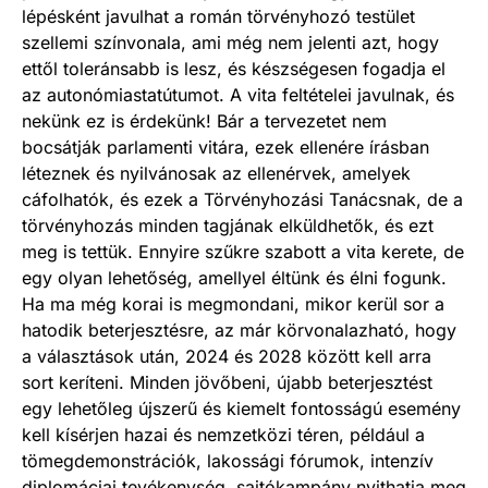
lépésként javulhat a román törvényhozó testület
szellemi színvonala, ami még nem jelenti azt, hogy
ettől toleránsabb is lesz, és készségesen fogadja el
az autonómiastatútumot. A vita feltételei javulnak, és
nekünk ez is érdekünk! Bár a tervezetet nem
bocsátják parlamenti vitára, ezek ellenére írásban
léteznek és nyilvánosak az ellenérvek, amelyek
cáfolhatók, és ezek a Törvényhozási Tanácsnak, de a
törvényhozás minden tagjának elküldhetők, és ezt
meg is tettük. Ennyire szűkre szabott a vita kerete, de
egy olyan lehetőség, amellyel éltünk és élni fogunk.
Ha ma még korai is megmondani, mikor kerül sor a
hatodik beterjesztésre, az már körvonalazható, hogy
a választások után, 2024 és 2028 között kell arra
sort keríteni. Minden jövőbeni, újabb beterjesztést
egy lehetőleg újszerű és kiemelt fontosságú esemény
kell kísérjen hazai és nemzetközi téren, például a
tömegdemonstrációk, lakossági fórumok, intenzív
diplomáciai tevékenység, sajtókampány nyithatja meg