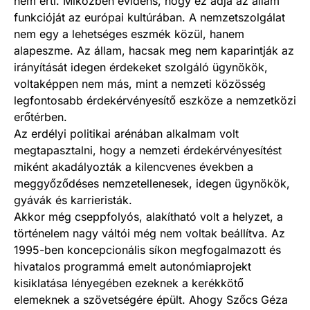
nem érti. Miközben evidens, hogy ez adja az állam
funkcióját az európai kultúrában. A nemzetszolgálat
nem egy a lehetséges eszmék közül, hanem
alapeszme. Az állam, hacsak meg nem kaparintják az
irányítását idegen érdekeket szolgáló ügynökök,
voltaképpen nem más, mint a nemzeti közösség
legfontosabb érdekérvényesítő eszköze a nemzetközi
erőtérben.
Az erdélyi politikai arénában alkalmam volt
megtapasztalni, hogy a nemzeti érdekérvényesítést
miként akadályozták a kilencvenes években a
meggyőződéses nemzetellenesek, idegen ügynökök,
gyávák és karrieristák.
Akkor még cseppfolyós, alakítható volt a helyzet, a
történelem nagy váltói még nem voltak beállítva. Az
1995-ben koncepcionális síkon megfogalmazott és
hivatalos programmá emelt autonómiaprojekt
kisiklatása lényegében ezeknek a kerékkötő
elemeknek a szövetségére épült. Ahogy Szőcs Géza