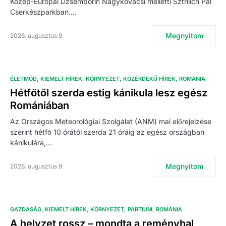
Közép-Európai Dzsemborin Nagykovácsi melletti Sztrilich Pál
Cserkészparkban.…
Megnyitom
2026. augusztus 9.
ÉLETMÓD
KIEMELT HÍREK
KÖRNYEZET
KÖZÉRDEKŰ HÍREK
ROMÁNIA
Hétfőtől szerda estig kánikula lesz egész
Romániában
Az Országos Meteorológiai Szolgálat (ANM) mai előrejelzése
szerint hétfő 10 órától szerda 21 óráig az egész országban
kánikulára,…
Megnyitom
2026. augusztus 9.
GAZDASÁG
KIEMELT HÍREK
KÖRNYEZET
PARTIUM
ROMÁNIA
A helyzet rossz – mondta a reményhal