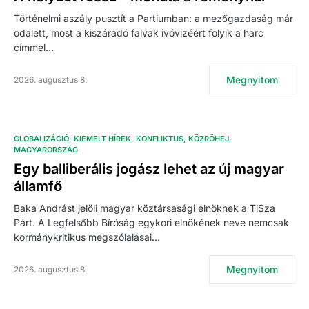
Történelmi aszály pusztít a Partiumban: a mezőgazdaság már
odalett, most a kiszáradó falvak ivóvizéért folyik a harc
címmel…
Megnyitom
2026. augusztus 8.
GLOBALIZÁCIÓ
KIEMELT HÍREK
KONFLIKTUS
KÖZRÖHEJ
MAGYARORSZÁG
Egy balliberális jogász lehet az új magyar
államfő
Baka Andrást jelöli magyar köztársasági elnöknek a TiSza
Párt. A Legfelsőbb Bíróság egykori elnökének neve nemcsak
kormánykritikus megszólalásai…
Megnyitom
2026. augusztus 8.