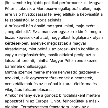
jön szembe legújabb politikai performanszuk. Magyar
Péter tiltakozik a Mercosur-megállapodás ellen, majd
erre való hivatkozással fél évig eltiltják a képviselőit a
felszólalástól. Micsoda színház!
A brüsszeli báb önálló mozgást imitál, majd ezért
„megbüntetik”. Ez a manőver egyszerre kíméli meg a
tiszás képviselőket attól, hogy állást foglaljanak olyan
kérdésekben, amelyek megosztják a magyar
társadalmat, mint például az orosz–ukrán konfliktus
vagy a migránskérdés, másik oldalról pedig azt a
látszatot teremti, mintha Magyar Péter rendelkezne
bármiféle önállósággal.
Mintha szembe merne menni kenyéradó gazdáival –
azokkal, akik egyszerre törekednek a nemzetek,
nemzetállamok és az európai kultúra, életforma és
világlátás felszámolására.
Amikor néhány éve a gonosz birodalmaként mertem
aposztrofálni az Európai Uniót, felhördültek a másik
oldalon. Természetesen fenntartom, hogy az a