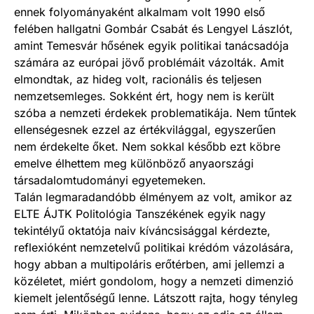
ennek folyományaként alkalmam volt 1990 első
felében hallgatni Gombár Csabát és Lengyel Lászlót,
amint Temesvár hősének egyik politikai tanácsadója
számára az európai jövő problémáit vázolták. Amit
elmondtak, az hideg volt, racionális és teljesen
nemzetsemleges. Sokként ért, hogy nem is került
szóba a nemzeti érdekek problematikája. Nem tűntek
ellenségesnek ezzel az értékvilággal, egyszerűen
nem érdekelte őket. Nem sokkal később ezt köbre
emelve élhettem meg különböző anyaországi
társadalomtudományi egyetemeken.
Talán legmaradandóbb élményem az volt, amikor az
ELTE ÁJTK Politológia Tanszékének egyik nagy
tekintélyű oktatója naiv kíváncsisággal kérdezte,
reflexióként nemzetelvű politikai krédóm vázolására,
hogy abban a multipoláris erőtérben, ami jellemzi a
közéletet, miért gondolom, hogy a nemzeti dimenzió
kiemelt jelentőségű lenne. Látszott rajta, hogy tényleg