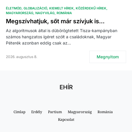
ÉLETMÓD
GLOBALIZÁCIÓ
KIEMELT HÍREK
KÖZÉRDEKŰ HÍREK
MAGYARORSZÁG
NAGYVILÁG
ROMÁNIA
Megszívhatjuk, sőt már szívjuk is…
Az algoritmusok által is dübörögtetett Tisza-kampányban
számos hangzatos ígéret szólt a családoknak, Magyar
Péterék azonban eddig csak az…
Megnyitom
2026. augusztus 8.
EHÍR
Címlap
Erdély
Partium
Magyarország
Románia
Kapcsolat