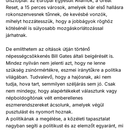
disztópiái: az Európai Egyesült Államok, a Great
Reset, a 15 perces városok, amelyek bár első hallásra
rokonszenvesnek tűnnek, de kevésbé vonzók,
mihelyt hozzátesszük, hogy a jobbágyok röghöz
kötésénél is súlyosabb mozgáskorlátozással
járhatnak.
De említhetem az oltások útján történő
népességcsökkenés Bill Gates általi beígérését is.
Mindez nyilván nem jelenti azt, hogy ne lenne
szükség zsinórmértékre, eszmei iránytűkre a politika
világában. Tudvalevő, hogy a hajósnak, aki nem
tudja, hova tart, semmilyen széljárás sem jó. Csak
nem mindegy, hogy alapértékeket választunk vagy
népboldogítónak vélt emberellenes
eszmerendszereket ácsolunk, amelyek végül
pusztulást és nyomort hoznak.
A politikának a megélése, a közéleti tapasztalat
nagyban segíti a politikust és az elemzőt egyaránt, mi