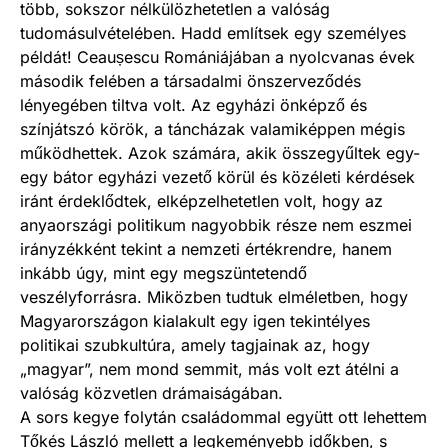
több, sokszor nélkülözhetetlen a valóság
tudomásulvételében. Hadd említsek egy személyes
példát! Ceaușescu Romániájában a nyolcvanas évek
második felében a társadalmi önszerveződés
lényegében tiltva volt. Az egyházi önképző és
színjátszó körök, a táncházak valamiképpen mégis
működhettek. Azok számára, akik összegyűltek egy-
egy bátor egyházi vezető körül és közéleti kérdések
iránt érdeklődtek, elképzelhetetlen volt, hogy az
anyaországi politikum nagyobbik része nem eszmei
irányzékként tekint a nemzeti értékrendre, hanem
inkább úgy, mint egy megszüntetendő
veszélyforrásra. Miközben tudtuk elméletben, hogy
Magyarországon kialakult egy igen tekintélyes
politikai szubkultúra, amely tagjainak az, hogy
„magyar”, nem mond semmit, más volt ezt átélni a
valóság közvetlen drámaiságában.
A sors kegye folytán családommal együtt ott lehettem
Tőkés László mellett a legkeményebb időkben, s