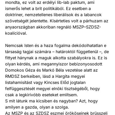
mondta, ez volt az erdélyi lib-lab paktum, ami
ismerős lehet a brit politikából. Ez esetben a
doktriner, nemzetellenes liberálisok és a labancok
szövetségét jelentette. Kísérteties volt a párhuzam az
anyaországban akkoriban regnáló MSZP–SZDSZ-
koalícióval.
Nemcsak Isten és a haza fogalma dekódolhatatlan e
társaság tagjai számára – határoktól függetlenül –, de
fittyet hánynak a maguk alkotta szabályokra is. Ez is
olyan kérdés, ami megannyiszor bebizonyosodott
Domokos Géza és Markó Béla vezetése alatt az
RMDSZ berkeiben, lásd a Hargita megyei
listahamisítást vagy Kincses Előd jogtalan
felfüggesztését megyei elnöki tisztségéből, hogy
csak a legkirívóbb eseteket említsem.
S mit látunk ma kicsiben és nagyban? Azt, hogy
amilyen a gazda, olyan a szolga.
Az MSZP és az SZDSZ eszmei örököseinek brüsszeli