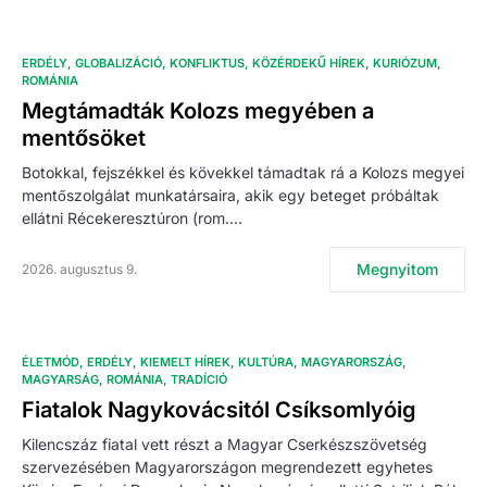
ERDÉLY
GLOBALIZÁCIÓ
KONFLIKTUS
KÖZÉRDEKŰ HÍREK
KURIÓZUM
ROMÁNIA
Megtámadták Kolozs megyében a
mentősöket
Botokkal, fejszékkel és kövekkel támadtak rá a Kolozs megyei
mentőszolgálat munkatársaira, akik egy beteget próbáltak
ellátni Récekeresztúron (rom.…
Megnyitom
2026. augusztus 9.
ÉLETMÓD
ERDÉLY
KIEMELT HÍREK
KULTÚRA
MAGYARORSZÁG
MAGYARSÁG
ROMÁNIA
TRADÍCIÓ
Fiatalok Nagykovácsitól Csíksomlyóig
Kilencszáz fiatal vett részt a Magyar Cserkészszövetség
szervezésében Magyarországon megrendezett egyhetes