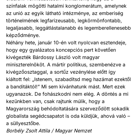
színfalak mögötti hatalmi konglomerátum, amelynek
az unió az egyik látható intézménye, az emberiség
történelmének legfarizeusabb, legkörmönfontabb,
legaljasabb, leggátlástalanabb és legemberellenesebb
képződménye.
Néhány hete, január 10-én volt nyolcvan esztendeje,
hogy egy gyalázatos koncepciós pert követően
kivégezték Bárdossy László volt magyar
miniszterelnököt. A mártír politikus, szembenézve a
kivégzőosztaggal, a sortűz vezénylése előtt így
kiáltott fel: „Istenem, szabadítsd meg hazámat ezektől
a banditáktól!” Mi sem kívánhatunk mást. Mert ezek
ugyanazok. De fohászkodni nem elég. A döntés a mi
kezünkben van, csak rajtunk múlik, hogy a
Magyarország behódoltatására szerveződött sokadik
globalista segédcsapatot is oda küldjük, ahová való –
a süllyesztőbe.
Borbély Zsolt Attila / Magyar Nemzet