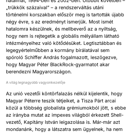
hatalmat, 1994-ben és 2002-ben. Utóbbit követően –
„trükkök százaival” – a rendszerváltás utáni
történelmi korszakban először meg is tartották újabb
négy évre, s az eredményt ismerjük. Most ismét
hatalomra készülnek, és mellbeverő az a nyíltság,
hogy nem is rejtegetik a globális mélyállam látható
intézményeihez való kötődésüket. Legtisztábban és
legegyértelműbben a kormány bírálatával sem
spóroló Schiffer András fogalmazott, leszögezve,
hogy Magyar Péter BlackRock-gyarmatot akar
berendezni Magyarországon.
A világ legnagyobb vagyonkezelője
Az unió vezetői köntörfalazás nélkül kijelentik, hogy
Magyar Péterre teszik tétjeiket, a Tisza Párt arcai
közül a többség globalista grémiumokból jött, s ebbe
az irányba mutat az impexes világból érkezett Shell-
vezető, Kapitány István leigazolása is. Már-már azt
mondanánk, hogy a látszatra sem ügyelnek, ha nem