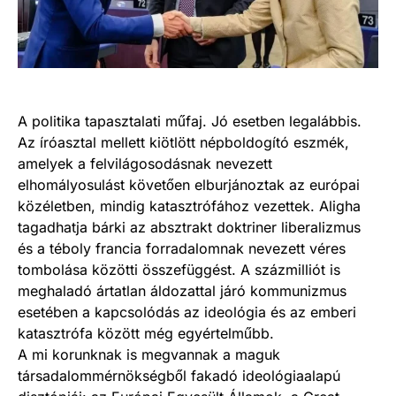
A politika tapasztalati műfaj. Jó esetben legalábbis.
Az íróasztal mellett kiötlött népboldogító eszmék,
amelyek a felvilágosodásnak nevezett
elhomályosulást követően elburjánoztak az európai
közéletben, mindig katasztrófához vezettek. Aligha
tagadhatja bárki az absztrakt doktriner liberalizmus
és a téboly francia forradalomnak nevezett véres
tombolása közötti összefüggést. A százmilliót is
meghaladó ártatlan áldozattal járó kommunizmus
esetében a kapcsolódás az ideológia és az emberi
katasztrófa között még egyértelműbb.
A mi korunknak is megvannak a maguk
társadalommérnökségből fakadó ideológiaalapú