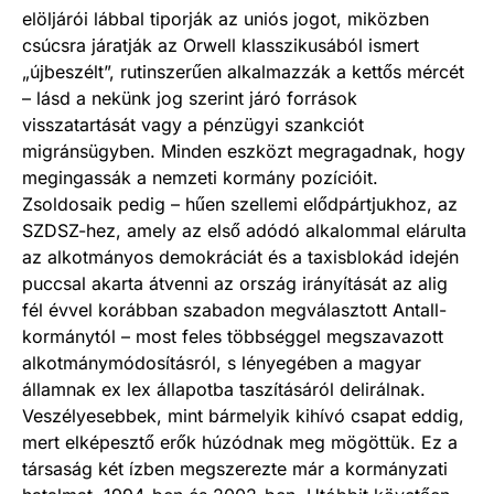
elöljárói lábbal tiporják az uniós jogot, miközben
csúcsra járatják az Orwell klasszikusából ismert
„újbeszélt”, rutinszerűen alkalmazzák a kettős mércét
– lásd a nekünk jog szerint járó források
visszatartását vagy a pénzügyi szankciót
migránsügyben. Minden eszközt megragadnak, hogy
megingassák a nemzeti kormány pozícióit.
Zsoldosaik pedig – hűen szellemi elődpártjukhoz, az
SZDSZ-hez, amely az első adódó alkalommal elárulta
az alkotmányos demokrá­ciát és a taxisblokád idején
puccsal akarta átvenni az ország irányítását az alig
fél évvel korábban szabadon megválasztott Antall-
kormánytól – most feles többséggel megszavazott
alkotmánymódosításról, s lényegében a magyar
államnak ex lex állapotba taszításáról delirálnak.
Veszélyesebbek, mint bármelyik kihívó csapat eddig,
mert elképesztő erők húzódnak meg mögöttük. Ez a
társaság két ízben megszerezte már a kormányzati