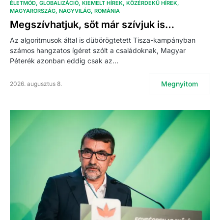
ÉLETMÓD
GLOBALIZÁCIÓ
KIEMELT HÍREK
KÖZÉRDEKŰ HÍREK
MAGYARORSZÁG
NAGYVILÁG
ROMÁNIA
Megszívhatjuk, sőt már szívjuk is…
Az algoritmusok által is dübörögtetett Tisza-kampányban
számos hangzatos ígéret szólt a családoknak, Magyar
Péterék azonban eddig csak az…
Megnyitom
2026. augusztus 8.