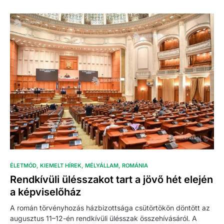
ÉLETMÓD
KIEMELT HÍREK
MÉLYÁLLAM
ROMÁNIA
Rendkívüli ülésszakot tart a jövő hét elején
a képviselőház
A román törvényhozás házbizottsága csütörtökön döntött az
augusztus 11–12-én rendkívüli ülésszak összehívásáról. A