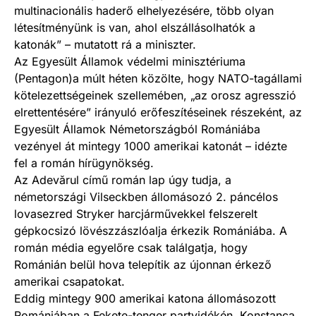
multinacionális haderő elhelyezésére, több olyan
létesítményünk is van, ahol elszállásolhatók a
katonák” – mutatott rá a miniszter.
Az Egyesült Államok védelmi minisztériuma
(Pentagon)a múlt héten közölte, hogy NATO-tagállami
kötelezettségeinek szellemében, „az orosz agresszió
elrettentésére” irányuló erőfeszítéseinek részeként, az
Egyesült Államok Németországból Romániába
vezényel át mintegy 1000 amerikai katonát – idézte
fel a román hírügynökség.
Az Adevărul című román lap úgy tudja, a
németországi Vilseckben állomásozó 2. páncélos
lovasezred Stryker harcjárművekkel felszerelt
gépkocsizó lövészzászlóalja érkezik Romániába. A
román média egyelőre csak találgatja, hogy
Románián belül hova telepítik az újonnan érkező
amerikai csapatokat.
Eddig mintegy 900 amerikai katona állomásozott
Romániában a Fekete-tenger partvidékén, Konstanca