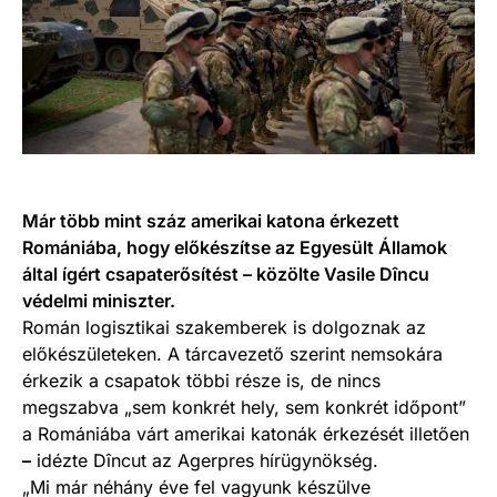
Már több mint száz amerikai katona érkezett
Romániába, hogy előkészítse az Egyesült Államok
által ígért csapaterősítést – közölte Vasile Dîncu
védelmi miniszter.
Román logisztikai szakemberek is dolgoznak az
előkészületeken. A tárcavezető szerint nemsokára
érkezik a csapatok többi része is, de nincs
megszabva „sem konkrét hely, sem konkrét időpont”
a Romániába várt amerikai katonák érkezését illetően
–
idézte Dîncut az Agerpres hírügynökség.
„Mi már néhány éve fel vagyunk készülve