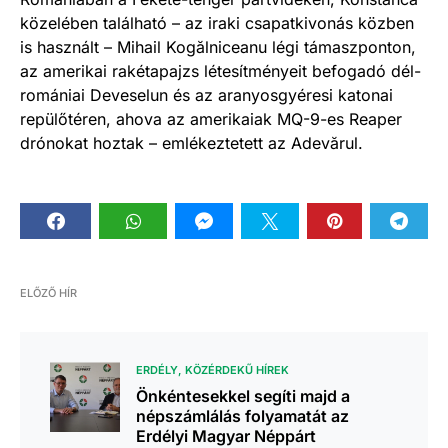
közelében található – az iraki csapatkivonás közben
is használt – Mihail Kogălniceanu légi támaszponton,
az amerikai rakétapajzs létesítményeit befogadó dél-
romániai Deveselun és az aranyosgyéresi katonai
repülőtéren, ahova az amerikaiak MQ-9-es Reaper
drónokat hoztak – emlékeztetett az Adevărul.
ELŐZŐ HÍR
ERDÉLY
KÖZÉRDEKŰ HÍREK
Önkéntesekkel segíti majd a
népszámlálás folyamatát az
Erdélyi Magyar Néppárt