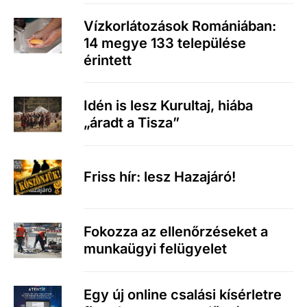
Vízkorlátozások Romániában:
14 megye 133 települése
érintett
Idén is lesz Kurultaj, hiába
„áradt a Tisza”
Friss hír: lesz Hazajáró!
Fokozza az ellenőrzéseket a
munkaügyi felügyelet
Egy új online csalási kísérletre