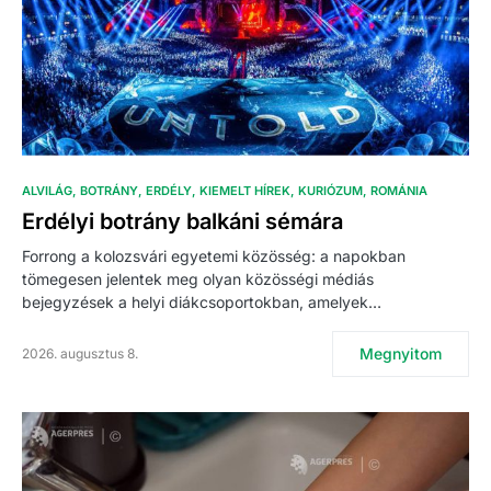
ALVILÁG
BOTRÁNY
ERDÉLY
KIEMELT HÍREK
KURIÓZUM
ROMÁNIA
Erdélyi botrány balkáni sémára
Forrong a kolozsvári egyetemi közösség: a napokban
tömegesen jelentek meg olyan közösségi médiás
bejegyzések a helyi diákcsoportokban, amelyek…
Megnyitom
2026. augusztus 8.