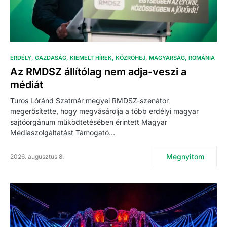
ERDÉLY
GAZDASÁG
KIEMELT HÍREK
KÖZRÖHEJ
MAGYARSÁG
ROMÁNIA
Az RMDSZ állítólag nem adja-veszi a
médiát
Turos Lóránd Szatmár megyei RMDSZ-szenátor
megerősítette, hogy megvásárolja a több erdélyi magyar
sajtóorgánum működtetésében érintett Magyar
Médiaszolgáltatást Támogató…
Megnyitom
2026. augusztus 8.