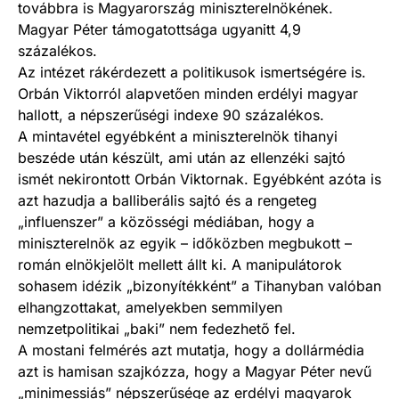
továbbra is Magyarország miniszterelnökének.
Magyar Péter támogatottsága ugyanitt 4,9
százalékos.
Az intézet rákérdezett a politikusok ismertségére is.
Orbán Viktorról alapvetően minden erdélyi magyar
hallott, a népszerűségi indexe 90 százalékos.
A mintavétel egyébként a miniszterelnök tihanyi
beszéde után készült, ami után az ellenzéki sajtó
ismét nekirontott Orbán Viktornak. Egyébként azóta is
azt hazudja a balliberális sajtó és a rengeteg
„influenszer” a közösségi médiában, hogy a
miniszterelnök az egyik – időközben megbukott –
román elnökjelölt mellett állt ki. A manipulátorok
sohasem idézik „bizonyítékként” a Tihanyban valóban
elhangzottakat, amelyekben semmilyen
nemzetpolitikai „baki” nem fedezhető fel.
A mostani felmérés azt mutatja, hogy a dollármédia
azt is hamisan szajkózza, hogy a Magyar Péter nevű
„minimessiás” népszerűsége az erdélyi magyarok