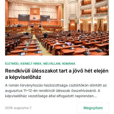
ÉLETMÓD
KIEMELT HÍREK
MÉLYÁLLAM
ROMÁNIA
Rendkívüli ülésszakot tart a jövő hét elején
a képviselőház
A román törvényhozás házbizottsága csütörtökön döntött az
augusztus 11–12-én rendkívüli ülésszak összehívásáról. A
képviselőház vezetősége által elfogadott napirenden…
Megnyitom
2026. augusztus 7.