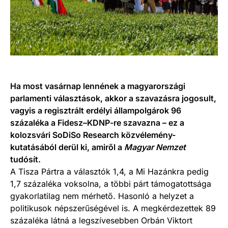
Ha most vasárnap lennének a magyarországi
parlamenti választások, akkor a szavazásra jogosult,
vagyis a regisztrált erdélyi állampolgárok 96
százaléka a Fidesz–KDNP-re szavazna – ez a
kolozsvári SoDiSo Research közvélemény-
kutatásából derül ki, amiről a
Magyar Nemzet
tudósít.
A Tisza Pártra a választók 1,4, a Mi Hazánkra pedig
1,7 százaléka voksolna, a többi párt támogatottsága
gyakorlatilag nem mérhető. Hasonló a helyzet a
politikusok népszerűségével is. A megkérdezettek 89
százaléka látná a legszívesebben Orbán Viktort