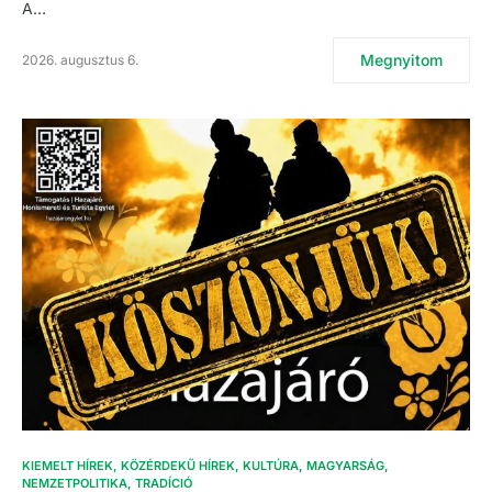
A…
Megnyitom
2026. augusztus 6.
KIEMELT HÍREK
KÖZÉRDEKŰ HÍREK
KULTÚRA
MAGYARSÁG
NEMZETPOLITIKA
TRADÍCIÓ