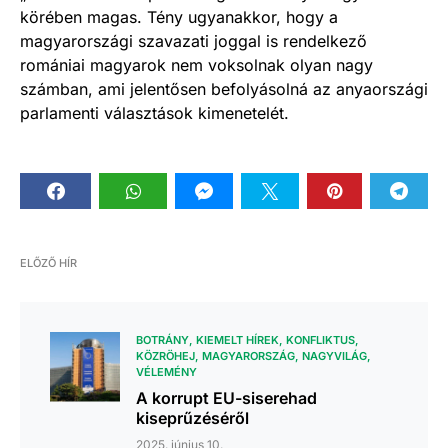
körében magas. Tény ugyanakkor, hogy a
magyarországi szavazati joggal is rendelkező
romániai magyarok nem voksolnak olyan nagy
számban, ami jelentősen befolyásolná az anyaországi
parlamenti választások kimenetelét.
ELŐZŐ HÍR
BOTRÁNY
KIEMELT HÍREK
KONFLIKTUS
KÖZRÖHEJ
MAGYARORSZÁG
NAGYVILÁG
VÉLEMÉNY
A korrupt EU-siserehad
kiseprűzéséről
2025. június 10.