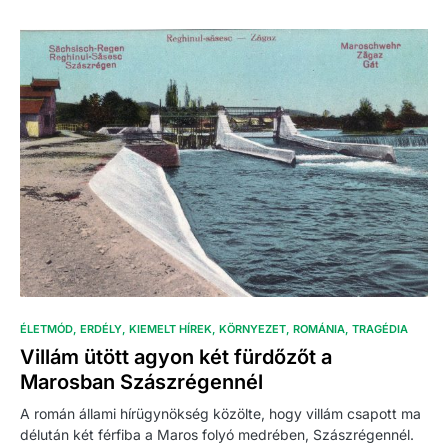
ÉLETMÓD
ERDÉLY
KIEMELT HÍREK
KÖRNYEZET
ROMÁNIA
TRAGÉDIA
Villám ütött agyon két fürdőzőt a
Marosban Szászrégennél
A román állami hírügynökség közölte, hogy villám csapott ma
délután két férfiba a Maros folyó medrében, Szászrégennél.