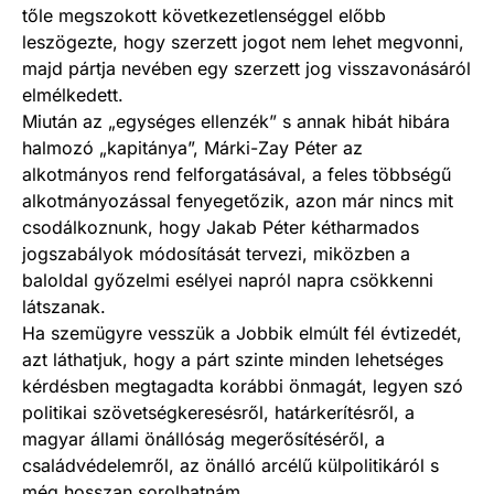
tőle megszokott következetlenséggel előbb
leszögezte, hogy szerzett jogot nem lehet megvonni,
majd pártja nevében egy szerzett jog visszavonásáról
elmélkedett.
Miután az „egységes ellenzék” s annak hibát hibára
halmozó „kapitánya”, Márki-Zay Péter az
alkotmányos rend felforgatásával, a feles többségű
alkotmányozással fenyegetőzik, azon már nincs mit
csodálkoznunk, hogy Jakab Péter kétharmados
jogszabályok módosítását tervezi, miközben a
baloldal győzelmi esélyei napról napra csökkenni
látszanak.
Ha szemügyre vesszük a Jobbik elmúlt fél évtizedét,
azt láthatjuk, hogy a párt szinte minden lehetséges
kérdésben megtagadta korábbi önmagát, legyen szó
politikai szövetségkeresésről, határkerítésről, a
magyar állami önállóság megerősítéséről, a
családvédelemről, az önálló arcélű külpolitikáról s
még hosszan sorolhatnám.