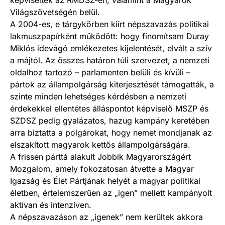
képviselték az RMDSZ-en, valamint a Magyarok
Világszövetségén belül.
A 2004-es, e tárgykörben kiírt népszavazás politikai
lakmuszpapírként működött: hogy finomítsam Duray
Miklós idevágó emlékezetes kijelentését, elvált a szív
a májtól. Az összes határon túli szervezet, a nemzeti
oldalhoz tartozó – parlamenten belüli és kívüli –
pártok az állampolgárság kiterjesztését támogatták, a
szinte minden lehetséges kérdésben a nemzeti
érdekekkel ellentétes álláspontot képviselő MSZP és
SZDSZ pedig gyalázatos, hazug kampány keretében
arra biztatta a polgárokat, hogy nemet mondjanak az
elszakított magyarok kettős állampolgárságára.
A frissen párttá alakult Jobbik Magyarországért
Mozgalom, amely fokozatosan átvette a Magyar
Igazság és Élet Pártjának helyét a magyar politikai
életben, értelemszerűen az „igen” mellett kampányolt
aktívan és intenzíven.
A népszavazáson az „igenek” nem kerültek akkora