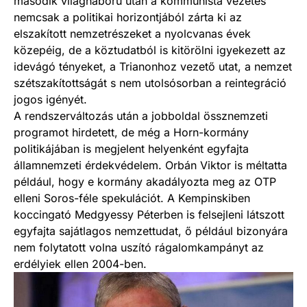
második világháború után a kommunista vezetés
nemcsak a politikai horizontjából zárta ki az
elszakított nemzetrészeket a nyolcvanas évek
közepéig, de a köztudatból is kitörölni igyekezett az
idevágó tényeket, a Trianonhoz vezető utat, a nemzet
szétszakítottságát s nem utolsósorban a reintegráció
jogos igényét.
A rendszerváltozás után a jobboldal össznemzeti
programot hirdetett, de még a Horn-kormány
politikájában is megjelent helyenként egyfajta
államnemzeti érdekvédelem. Orbán Viktor is méltatta
például, hogy e kormány akadályozta meg az OTP
elleni Soros-féle spekulációt. A Kempinskiben
koccingató Medgyessy Péterben is felsejleni látszott
egyfajta sajátlagos nemzettudat, ő például bizonyára
nem folytatott volna uszító rágalomkampányt az
erdélyiek ellen 2004-ben.