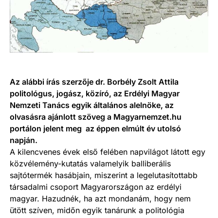
Az alábbi írás szerzője dr. Borbély Zsolt Attila
politológus, jogász, közíró, az Erdélyi Magyar
Nemzeti Tanács egyik általános alelnöke, az
olvasásra ajánlott szöveg a Magyarnemzet.hu
portálon jelent meg az éppen elmúlt év utolsó
napján.
A kilencvenes évek első felében napvilágot látott egy
közvélemény-kutatás valamelyik balliberális
sajtótermék hasábjain, miszerint a legelutasítottabb
társadalmi csoport Magyarországon az erdélyi
magyar. Hazudnék, ha azt mondanám, hogy nem
ütött szíven, midőn egyik tanárunk a politológia