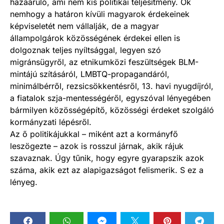
hazaáruló, ami nem kis politikai teljesítmény. Ők
nemhogy a határon kívüli magyarok érdekeinek
képviseletét nem vállalják, de a magyar
állampolgárok közösségének érdekei ellen is
dolgoznak teljes nyíltsággal, legyen szó
migránsügyről, az etnikumközi feszültségek BLM-
mintájú szításáról, LMBTQ-propagandáról,
minimálbérről, rezsicsökkentésről, 13. havi nyugdíjról,
a fiatalok szja-mentességéről, egyszóval lényegében
bármilyen közösségépítő, közösségi érdeket szolgáló
kormányzati lépésről.
Az ő politikájukkal – miként azt a kormányfő
leszögezte – azok is rosszul járnak, akik rájuk
szavaznak. Úgy tűnik, hogy egyre gyarapszik azok
száma, akik ezt az alapigazságot felismerik. S ez a
lényeg.