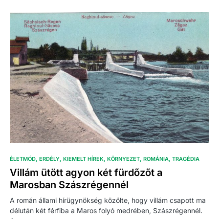
ÉLETMÓD
ERDÉLY
KIEMELT HÍREK
KÖRNYEZET
ROMÁNIA
TRAGÉDIA
Villám ütött agyon két fürdőzőt a
Marosban Szászrégennél
A román állami hírügynökség közölte, hogy villám csapott ma
délután két férfiba a Maros folyó medrében, Szászrégennél.