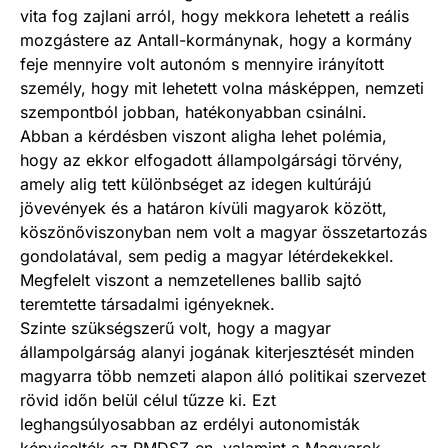
vita fog zajlani arról, hogy mekkora lehetett a reális
mozgástere az Antall-kormánynak, hogy a kormány
feje mennyire volt autonóm s mennyire irányított
személy, hogy mit lehetett volna másképpen, nemzeti
szempontból jobban, hatékonyabban csinálni.
Abban a kérdésben viszont aligha lehet polémia,
hogy az ekkor elfogadott állampolgársági törvény,
amely alig tett különbséget az idegen kultúrájú
jövevények és a határon kívüli magyarok között,
köszönőviszonyban nem volt a magyar összetartozás
gondolatával, sem pedig a magyar létérdekekkel.
Megfelelt viszont a nemzetellenes ballib sajtó
teremtette társadalmi igényeknek.
Szinte szükségszerű volt, hogy a magyar
állampolgárság alanyi jogának kiterjesztését minden
magyarra több nemzeti alapon álló politikai szervezet
rövid időn belül célul tűzze ki. Ezt
leghangsúlyosabban az erdélyi autonomisták