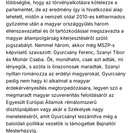
többségbe, hogy az törvényalkotásra kötelezze a
parlamentet, de az eredmény így is hivatkozási alap
lehetett, midőn a nemzeti oldal 2010-es kétharmados
győzelme után a magyar országgyűlés három
ellenszavazattal és öt tartózkodással megszavazta a
magyar állampolgárság kiterjesztéséről szóló
jogszabályt. Nemmel három, akkor még MSZP-s
képviselő szavazott: Gyurcsány Ferenc, Szanyi Tibor
és Molnár Csaba. Ők, mondhatni, csak azt adták, mi
lényegük, s azóta is önazonosak maradtak. Szanyi
nyíltan románozza az erdélyi magyarokat, Gyurcsány
pedig nem hagy ki alkalmat a magyar
érdekérvényesítés megtorpedózására, legyen szó a
megmaradt magyar szuverenitás feloldásáról az
Egyesült Európai Államok rémálomszerű
disztópiájában vagy akár a Székelyek nagy
meneteléséről, amit Gyurcsányt leszámítva még a
baloldali politikai vezetők is támogattak Bajnai­tól
Mesterházyig.