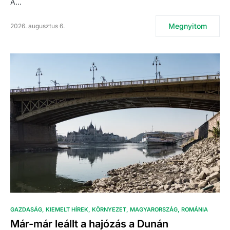
A…
Megnyitom
2026. augusztus 6.
GAZDASÁG
KIEMELT HÍREK
KÖRNYEZET
MAGYARORSZÁG
ROMÁNIA
Már-már leállt a hajózás a Dunán