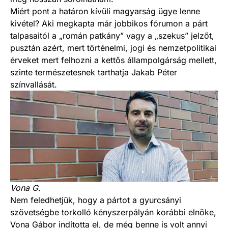
Miért pont a határon kívüli magyarság ügye lenne
kivétel? Aki megkapta már jobbikos fórumon a párt
talpasaitól a „román patkány” vagy a „szekus” jelzőt,
pusztán azért, mert történelmi, jogi és nemzetpolitikai
érveket mert felhozni a kettős állampolgárság mellett,
szinte természetesnek tarthatja Jakab Péter
színvallását.
Vona G
.
Nem feledhetjük, hogy a pártot a gyurcsányi
szövetségbe torkolló kényszerpályán korábbi elnöke,
Vona Gábor indította el, de még benne is volt annyi