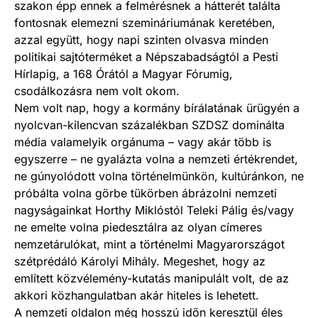
szakon épp ennek a felmérésnek a hátterét találta
fontosnak elemezni szemináriumának keretében,
azzal együtt, hogy napi szinten olvasva minden
politikai sajtóterméket a Népszabadságtól a Pesti
Hírlapig, a 168 Órától a Magyar Fórumig,
csodálkozásra nem volt okom.
Nem volt nap, hogy a kormány bírálatának ürügyén a
nyolcvan-kilencvan százalékban SZDSZ dominálta
média valamelyik orgánuma – vagy akár több is
egyszerre – ne gyalázta volna a nemzeti értékrendet,
ne gúnyolódott volna történelmünkön, kultúránkon, ne
próbálta volna görbe tükörben ábrázolni nemzeti
nagyságainkat Horthy Miklóstól Teleki Pálig és/vagy
ne emelte volna piedesztálra az olyan címeres
nemzetárulókat, mint a történelmi Magyarországot
szétprédáló Károlyi Mihály. Megeshet, hogy az
említett közvélemény-kutatás manipulált volt, de az
akkori közhangulatban akár hiteles is lehetett.
A nemzeti oldalon még hosszú időn keresztül éles