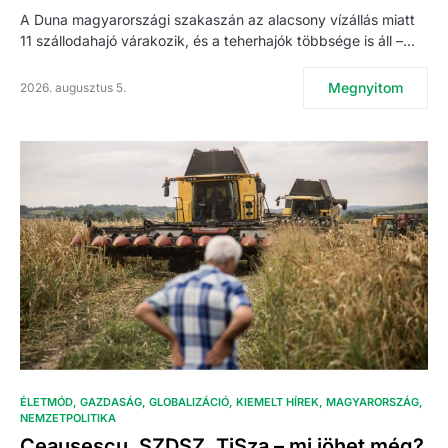
A Duna magyarországi szakaszán az alacsony vízállás miatt
11 szállodahajó várakozik, és a teherhajók többsége is áll –…
Megnyitom
2026. augusztus 5.
ÉLETMÓD
GAZDASÁG
GLOBALIZÁCIÓ
KIEMELT HÍREK
MAGYARORSZÁG
NEMZETPOLITIKA
Ceaușescu, SZDSZ, TiSza – mi jöhet még?