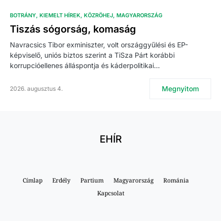
BOTRÁNY
KIEMELT HÍREK
KÖZRÖHEJ
MAGYARORSZÁG
Tiszás sógorság, komaság
Navracsics Tibor exminiszter, volt országgyűlési és EP-
képviselő, uniós biztos szerint a TiSza Párt korábbi
korrupcióellenes álláspontja és káderpolitikai…
Megnyitom
2026. augusztus 4.
EHÍR
Címlap
Erdély
Partium
Magyarország
Románia
Kapcsolat