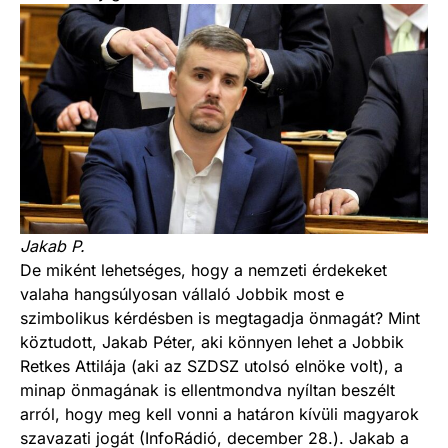
Jakab P.
De miként lehetséges, hogy a nemzeti érdekeket
valaha hangsúlyosan vállaló Jobbik most e
szimbolikus kérdésben is megtagadja önmagát? Mint
köztudott, Jakab Péter, aki könnyen lehet a Jobbik
Retkes Attilája (aki az SZDSZ utolsó elnöke volt), a
minap önmagának is ellentmondva nyíltan beszélt
arról, hogy meg kell vonni a határon kívüli magyarok
szavazati jogát (InfoRádió, december 28.). Jakab a