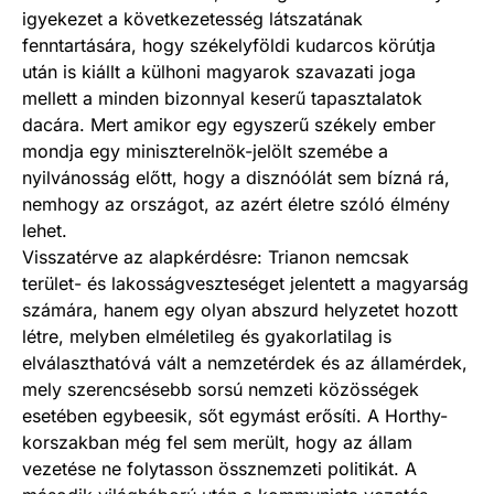
igyekezet a következetesség látszatának
fenntartására, hogy székelyföldi kudarcos körútja
után is kiállt a külhoni magyarok szavazati joga
mellett a minden bizonnyal keserű tapasztalatok
dacára. Mert amikor egy egyszerű székely ember
mondja egy miniszterelnök-jelölt szemébe a
nyilvánosság előtt, hogy a disznóólát sem bízná rá,
nemhogy az országot, az azért életre szóló élmény
lehet.
Visszatérve az alapkérdésre: Trianon nemcsak
terület- és lakosságveszteséget jelentett a magyarság
számára, hanem egy olyan abszurd helyzetet hozott
létre, melyben elméletileg és gyakorlatilag is
elválaszthatóvá vált a nemzetérdek és az államérdek,
mely szerencsésebb sorsú nemzeti közösségek
esetében egybeesik, sőt egymást erősíti. A Horthy-
korszakban még fel sem merült, hogy az állam
vezetése ne folytasson össznemzeti politikát. A