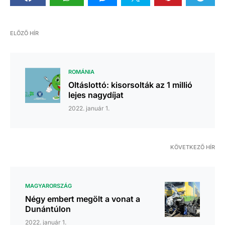
ELŐZŐ HÍR
ROMÁNIA
Oltáslottó: kisorsolták az 1 millió
lejes nagydíjat
2022. január 1.
KÖVETKEZŐ HÍR
MAGYARORSZÁG
Négy embert megölt a vonat a
Dunántúlon
2022. január 1.