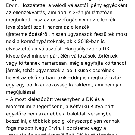
Ervin. Hozzátette, a valódi választói igény egyébként
az ellenzékváltás, ami április 3-án jól láthatóan
megbukott, hisz az összefogás nem az ellenzék
leváltásáról szólt, hanem az ellenzék
újratermelődéséről, hiszen ugyanazok feszültek most
neki a kormánypártoknak, akik 2018-ban is
elvesztették a választást. Hangsúlyozta: a DK
kivételével minden párt élén változások történtek
vagy történnek hamarosan, mégis egyfajta körtáncot
járnak, tehát ugyanazok a politikusok cserélnek
helyet az első sorban, akik eddig is meghatározták
egy-egy politikai közösség karakterét, ami nem jár
megújulással.
– A most kiéleződött versenyben a DK és a
Momentum a legerősebb, a Kétfarkú Kutya párt
egyelőre nem akar ebbe a baloldali versenybe
beszállni, a többiek pedig kényszerpályán vannak –
fogalmazott Nagy Ervin. Hozzátette: vagy a