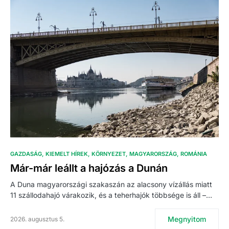
GAZDASÁG
KIEMELT HÍREK
KÖRNYEZET
MAGYARORSZÁG
ROMÁNIA
Már-már leállt a hajózás a Dunán
A Duna magyarországi szakaszán az alacsony vízállás miatt
11 szállodahajó várakozik, és a teherhajók többsége is áll –…
Megnyitom
2026. augusztus 5.