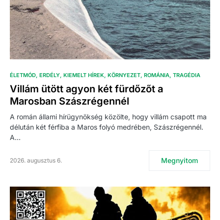
ÉLETMÓD
ERDÉLY
KIEMELT HÍREK
KÖRNYEZET
ROMÁNIA
TRAGÉDIA
Villám ütött agyon két fürdőzőt a
Marosban Szászrégennél
A román állami hírügynökség közölte, hogy villám csapott ma
délután két férfiba a Maros folyó medrében, Szászrégennél.
A…
Megnyitom
2026. augusztus 6.