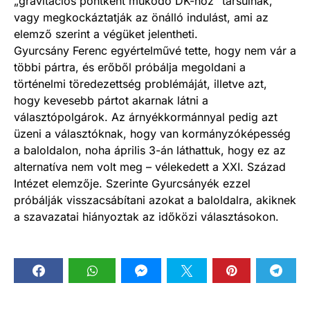
„gravitációs pontként működő DK-hoz” társulnak,
vagy megkockáztatják az önálló indulást, ami az
elemző szerint a végüket jelentheti.
Gyurcsány Ferenc egyértelművé tette, hogy nem vár a
többi pártra, és erőből próbálja megoldani a
történelmi töredezettség problémáját, illetve azt,
hogy kevesebb pártot akarnak látni a
választópolgárok. Az árnyékkormánnyal pedig azt
üzeni a választóknak, hogy van kormányzóképesség
a baloldalon, noha április 3-án láthattuk, hogy ez az
alternatíva nem volt meg – vélekedett a XXI. Század
Intézet elemzője. Szerinte Gyurcsányék ezzel
próbálják visszacsábítani azokat a baloldalra, akiknek
a szavazatai hiányoztak az időközi választásokon.