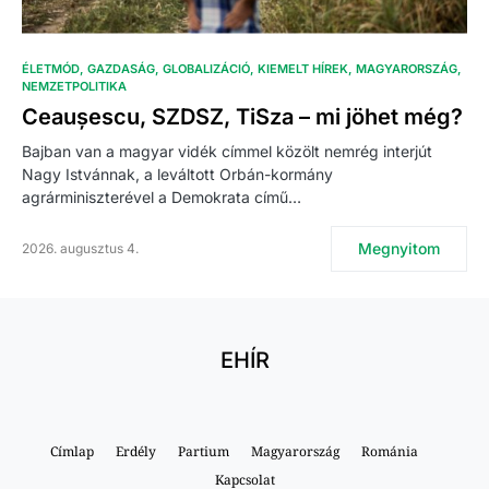
ÉLETMÓD
GAZDASÁG
GLOBALIZÁCIÓ
KIEMELT HÍREK
MAGYARORSZÁG
NEMZETPOLITIKA
Ceaușescu, SZDSZ, TiSza – mi jöhet még?
Bajban van a magyar vidék címmel közölt nemrég interjút
Nagy Istvánnak, a leváltott Orbán-kormány
agrárminiszterével a Demokrata című…
Megnyitom
2026. augusztus 4.
EHÍR
Címlap
Erdély
Partium
Magyarország
Románia
Kapcsolat