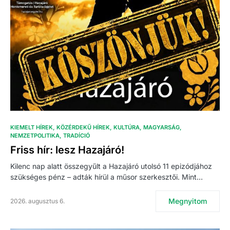
KIEMELT HÍREK
KÖZÉRDEKŰ HÍREK
KULTÚRA
MAGYARSÁG
NEMZETPOLITIKA
TRADÍCIÓ
Friss hír: lesz Hazajáró!
Kilenc nap alatt összegyűlt a Hazajáró utolsó 11 epizódjához
szükséges pénz – adták hírül a műsor szerkesztői. Mint…
Megnyitom
2026. augusztus 6.