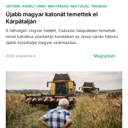
HISTÓRIA
KIEMELT HÍREK
MAGYARSÁG
NAGYVILÁG
TRAGÉDIA
Újabb magyar katonát temettek el
Kárpátalján
A hétvégén Ungvár mellett, Császlóc településen temették
római katolikus szertartás keretében az orosz–ukrán háború
újabb kárpátaljai magyar származású…
Megnyitom
2026. augusztus 4.