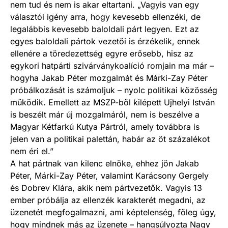
nem tud és nem is akar eltartani. „Vagyis van egy
választói igény arra, hogy kevesebb ellenzéki, de
legalábbis kevesebb baloldali párt legyen. Ezt az
egyes baloldali pártok vezetői is érzékelik, ennek
ellenére a töredezettség egyre erősebb, hisz az
egykori hatpárti szivárványkoalíció romjain ma már –
hogyha Jakab Péter mozgalmát és Márki-Zay Péter
próbálkozását is számoljuk – nyolc politikai közösség
működik. Emellett az MSZP-ből kilépett Ujhelyi István
is beszélt már új mozgalmáról, nem is beszélve a
Magyar Kétfarkú Kutya Pártról, amely továbbra is
jelen van a politikai palettán, habár az öt százalékot
nem éri el.”
A hat pártnak van kilenc elnöke, ehhez jön Jakab
Péter, Márki-Zay Péter, valamint Karácsony Gergely
és Dobrev Klára, akik nem pártvezetők. Vagyis 13
ember próbálja az ellenzék karakterét megadni, az
üzenetét megfogalmazni, ami képtelenség, főleg úgy,
hogy mindnek más az üzenete – hangsúlyozta Nagy