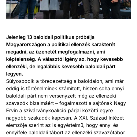
Jelenleg 13 baloldali politikus próbálja
Magyarországon a politikai ellenzék karakterét
megadni, az üzenetét megfogalmazni, ami
képtelenség. A választói igény az, hogy kevesebb
ellenzéki, de legalábbis kevesebb baloldali párt
legyen.
Súlyosbodik a töredezettség a baloldalon, ami már
eddig is történelminek számított, hiszen soha ennyi
baloldali párt nem versenyzett még az ellenzéki
szavazók bizalmáért – fogalmazott a sajtónak Nagy
Ervin a szivárványkoalíció párjai közötti egyre
nagyobb szakadék kapcsán. A XXI. Század Intézet
elemzője szerint az is egyértelmű, hogy ennyi és
ennyiféle baloldali tábort az ellenzéki szavazótábor