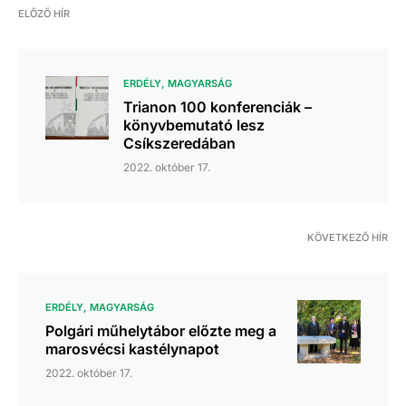
ELŐZŐ HÍR
ERDÉLY
MAGYARSÁG
Trianon 100 konferenciák –
könyvbemutató lesz
Csíkszeredában
2022. október 17.
KÖVETKEZŐ HÍR
ERDÉLY
MAGYARSÁG
Polgári műhelytábor előzte meg a
marosvécsi kastélynapot
2022. október 17.