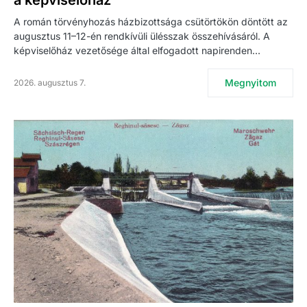
a képviselőház
A román törvényhozás házbizottsága csütörtökön döntött az
augusztus 11–12-én rendkívüli ülésszak összehívásáról. A
képviselőház vezetősége által elfogadott napirenden…
Megnyitom
2026. augusztus 7.