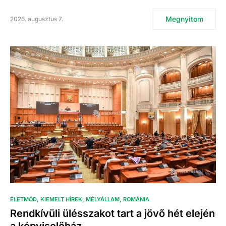
Megnyitom
2026. augusztus 7.
ÉLETMÓD
KIEMELT HÍREK
MÉLYÁLLAM
ROMÁNIA
Rendkívüli ülésszakot tart a jövő hét elején