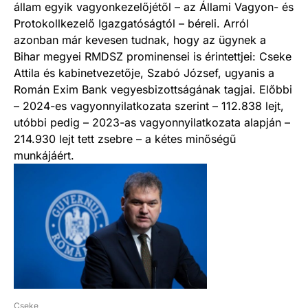
állam egyik vagyonkezelőjétől – az Állami Vagyon- és
Protokollkezelő Igazgatóságtól – béreli. Arról
azonban már kevesen tudnak, hogy az ügynek a
Bihar megyei RMDSZ prominensei is érintettjei: Cseke
Attila és kabinetvezetője, Szabó József, ugyanis a
Román Exim Bank vegyesbizottságának tagjai. Előbbi
– 2024-es vagyonnyilatkozata szerint – 112.838 lejt,
utóbbi pedig – 2023-as vagyonnyilatkozata alapján –
214.930 lejt tett zsebre – a kétes minőségű
munkájáért.
Cseke