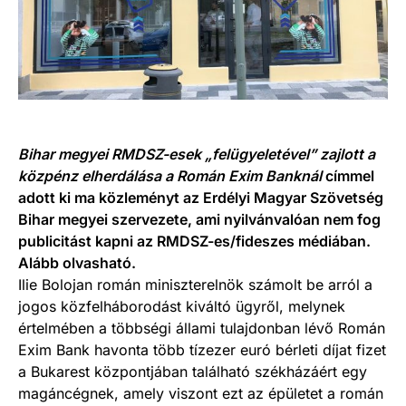
Bihar megyei RMDSZ-esek „felügyeletével” zajlott a
közpénz elherdálása a Román Exim Banknál
címmel
adott ki ma közleményt az Erdélyi Magyar Szövetség
Bihar megyei szervezete, ami nyilvánvalóan nem fog
publicitást kapni az RMDSZ-es/fideszes médiában.
Alább olvasható.
Ilie Bolojan román miniszterelnök számolt be arról a
jogos közfelháborodást kiváltó ügyről, melynek
értelmében a többségi állami tulajdonban lévő Román
Exim Bank havonta több tízezer euró bérleti díjat fizet
a Bukarest központjában található székházáért egy
magáncégnek, amely viszont ezt az épületet a román