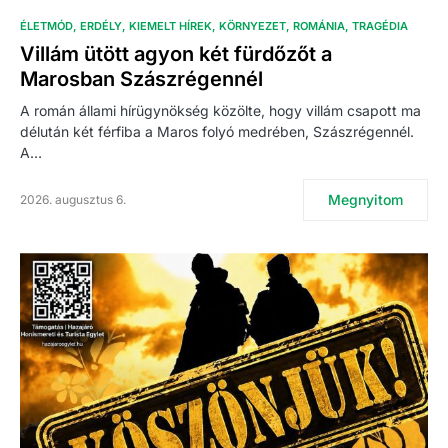
ÉLETMÓD
ERDÉLY
KIEMELT HÍREK
KÖRNYEZET
ROMÁNIA
TRAGÉDIA
Villám ütött agyon két fürdőzőt a
Marosban Szászrégennél
A román állami hírügynökség közölte, hogy villám csapott ma
délután két férfiba a Maros folyó medrében, Szászrégennél.
A…
Megnyitom
2026. augusztus 6.