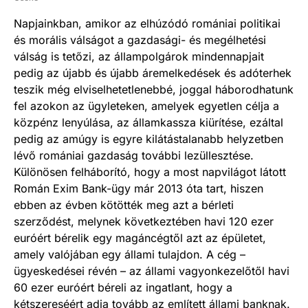
Napjainkban, amikor az elhúzódó romániai politikai
és morális válságot a gazdasági- és megélhetési
válság is tetőzi, az állampolgárok mindennapjait
pedig az újabb és újabb áremelkedések és adóterhek
teszik még elviselhetetlenebbé, joggal háborodhatunk
fel azokon az ügyleteken, amelyek egyetlen célja a
közpénz lenyúlása, az államkassza kiürítése, ezáltal
pedig az amúgy is egyre kilátástalanabb helyzetben
lévő romániai gazdaság további lezüllesztése.
Különösen felháborító, hogy a most napvilágot látott
Román Exim Bank-ügy már 2013 óta tart, hiszen
ebben az évben kötötték meg azt a bérleti
szerződést, melynek következtében havi 120 ezer
euróért bérelik egy magáncégtől azt az épületet,
amely valójában egy állami tulajdon. A cég –
ügyeskedései révén – az állami vagyonkezelőtől havi
60 ezer euróért béreli az ingatlant, hogy a
kétszereséért adja tovább az említett állami banknak.