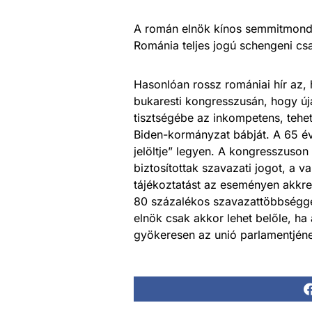
A román elnök kínos semmitmondáss
Románia teljes jogú schengeni csa
Hasonlóan rossz romániai hír az,
bukaresti kongresszusán, hogy új
tisztségébe az inkompetens, tehet
Biden-kormányzat bábját. A 65 év
jelöltje” legyen. A kongresszuson 
biztosítottak szavazati jogot, a v
tájékoztatást az eseményen akkre
80 százalékos szavazattöbbséggel 
elnök csak akkor lehet belőle, ha
gyökeresen az unió parlamentjéne