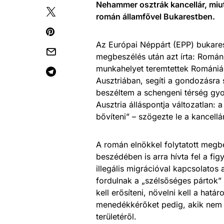
Nehammer osztrák kancellár, miut
román államfővel Bukarestben.
Az Európai Néppárt (EPP) bukares
megbeszélés után azt írta: Románi
munkahelyet teremtettek Romániá
Ausztriában, segíti a gondozásra
beszéltem a schengeni térség gyor
Ausztria álláspontja változatlan:
bővíteni” – szögezte le a kancellár
A román elnökkel folytatott me
beszédében is arra hívta fel a fi
illegális migrációval kapcsolatos 
fordulnak a „szélsőséges pártok”
kell erősíteni, növelni kell a hat
menedékkérőket pedig, akik nem jo
területéről.