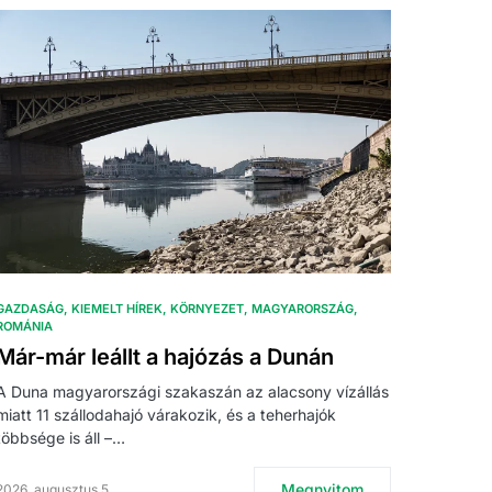
GAZDASÁG
KIEMELT HÍREK
KÖRNYEZET
MAGYARORSZÁG
ROMÁNIA
Már-már leállt a hajózás a Dunán
A Duna magyarországi szakaszán az alacsony vízállás
miatt 11 szállodahajó várakozik, és a teherhajók
többsége is áll –…
Megnyitom
2026. augusztus 5.