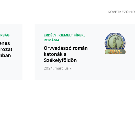
KÖVETKEZŐ HÍR
RSÁG
ERDÉLY
KIEMELT HÍREK
ROMÁNIA
enes
Orvvadászó román
rozat
katonák a
mban
Székelyföldön
2024. március 7.