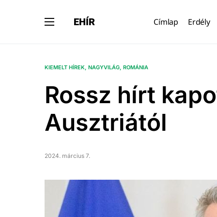
EHÍR
Címlap
Erdély
KIEMELT HÍREK
NAGYVILÁG
ROMÁNIA
Rossz hírt kap
Ausztriától
2024. március 7.