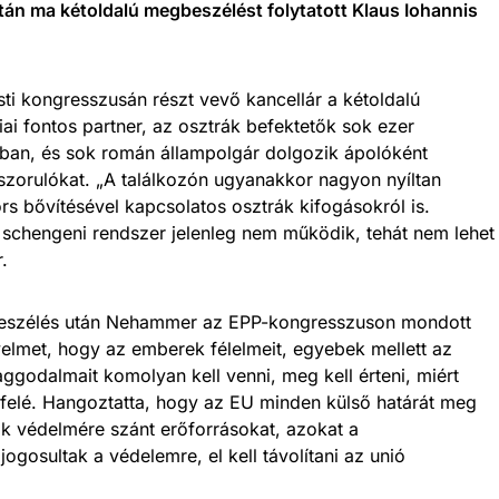
án ma kétoldalú megbeszélést folytatott Klaus Iohannis
ti kongresszusán részt vevő kancellár a kétoldalú
ai fontos partner, az osztrák befektetők sok ezer
ban, és sok román állampolgár dolgozik ápolóként
 szorulókat. „A találkozón ugyanakkor nagyon nyíltan
s bővítésével kapcsolatos osztrák kifogásokról is.
 a schengeni rendszer jelenleg nem működik, tehát nem lehet
.
gbeszélés után Nehammer az EPP-kongresszuson mondott
gyelmet, hogy az emberek félelmeit, egyebek mellett az
aggodalmait komolyan kell venni, meg kell érteni, miért
 felé. Hangoztatta, hogy az EU minden külső határát meg
árok védelmére szánt erőforrásokat, azokat a
gosultak a védelemre, el kell távolítani az unió