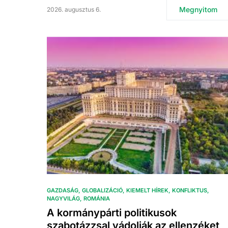
Megnyitom
2026. augusztus 6.
GAZDASÁG
GLOBALIZÁCIÓ
KIEMELT HÍREK
KONFLIKTUS
NAGYVILÁG
ROMÁNIA
A kormánypárti politikusok
szabotázzsal vádolják az ellenzéket