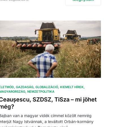
ÉLETMÓD
GAZDASÁG
GLOBALIZÁCIÓ
KIEMELT HÍREK
MAGYARORSZÁG
NEMZETPOLITIKA
Ceaușescu, SZDSZ, TiSza – mi jöhet
még?
Bajban van a magyar vidék címmel közölt nemrég
interjút Nagy Istvánnak, a leváltott Orbán-kormány