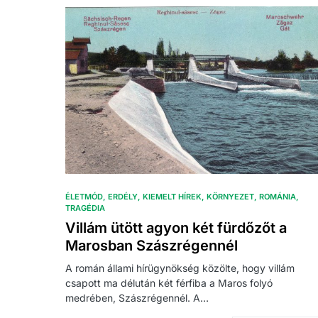
ÉLETMÓD
ERDÉLY
KIEMELT HÍREK
KÖRNYEZET
ROMÁNIA
TRAGÉDIA
Villám ütött agyon két fürdőzőt a
Marosban Szászrégennél
A román állami hírügynökség közölte, hogy villám
csapott ma délután két férfiba a Maros folyó
medrében, Szászrégennél. A…