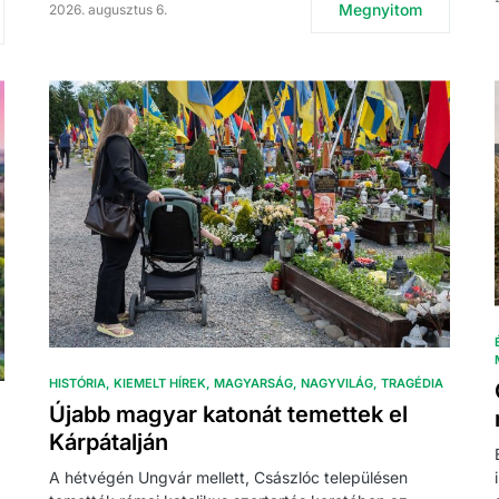
Megnyitom
2026. augusztus 6.
HISTÓRIA
KIEMELT HÍREK
MAGYARSÁG
NAGYVILÁG
TRAGÉDIA
Újabb magyar katonát temettek el
Kárpátalján
A hétvégén Ungvár mellett, Császlóc településen