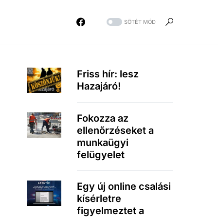
SÖTÉT MÓD
Friss hír: lesz
Hazajáró!
Fokozza az
ellenőrzéseket a
munkaügyi
felügyelet
Egy új online csalási
kísérletre
figyelmeztet a