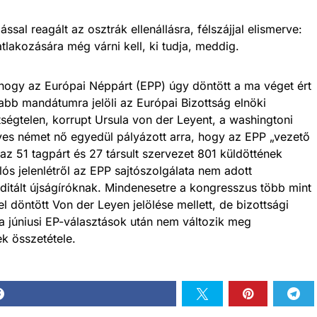
al reagált az osztrák ellenállásra, félszájjal elismerve:
tlakozására még várni kell, ki tudja, meddig.
 hogy az Európai Néppárt (EPP) úgy döntött a ma véget ért
abb mandátumra jelöli az Európai Bizottság elnöki
ségtelen, korrupt Ursula von der Leyent, a washingtoni
es német nő egyedül pályázott arra, hogy az EPP „vezető
az 51 tagpárt és 27 társult szervezet 801 küldöttének
alós jelenlétről az EPP sajtószolgálata nem adott
ditált újságíróknak. Mindenesetre a kongresszus több mint
döntött Von der Leyen jelölése mellett, de bizottsági
 a júniusi EP-választások után nem változik meg
k összetétele.