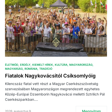
ÉLETMÓD
ERDÉLY
KIEMELT HÍREK
KULTÚRA
MAGYARORSZÁG
MAGYARSÁG
ROMÁNIA
TRADÍCIÓ
Fiatalok Nagykovácsitól Csíksomlyóig
Kilencszáz fiatal vett részt a Magyar Cserkészszövetség
szervezésében Magyarországon megrendezett egyhetes
Közép-Európai Dzsemborin Nagykovácsi melletti Sztrilich Pál
Cserkészparkban.…
Megnyitom
2026. augusztus 9.