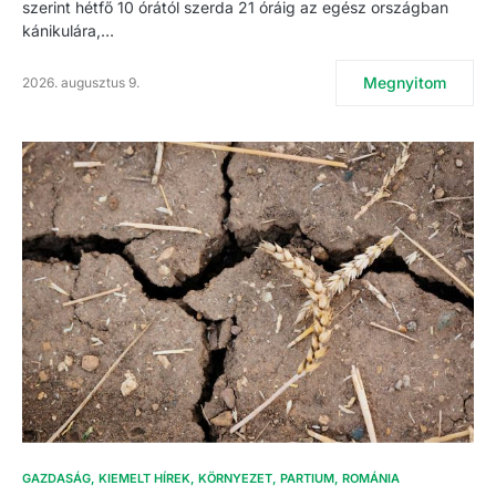
szerint hétfő 10 órától szerda 21 óráig az egész országban
kánikulára,…
Megnyitom
2026. augusztus 9.
GAZDASÁG
KIEMELT HÍREK
KÖRNYEZET
PARTIUM
ROMÁNIA