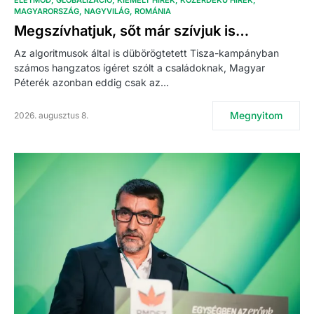
MAGYARORSZÁG
NAGYVILÁG
ROMÁNIA
Megszívhatjuk, sőt már szívjuk is…
Az algoritmusok által is dübörögtetett Tisza-kampányban
számos hangzatos ígéret szólt a családoknak, Magyar
Péterék azonban eddig csak az…
Megnyitom
2026. augusztus 8.