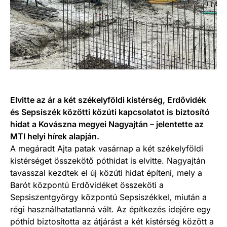
Elvitte az ár a két székelyföldi kistérség, Erdővidék
és Sepsiszék közötti közúti kapcsolatot is biztosító
hidat a Kovászna megyei Nagyajtán – jelentette az
MTI helyi hírek alapján.
A megáradt Ajta patak vasárnap a két székelyföldi
kistérséget összekötő póthidat is elvitte. Nagyajtán
tavasszal kezdtek el új közúti hidat építeni, mely a
Barót központú Erdővidéket összeköti a
Sepsiszentgyörgy központú Sepsiszékkel, miután a
régi használhatatlanná vált. Az építkezés idejére egy
póthíd biztosította az átjárást a két kistérség között a