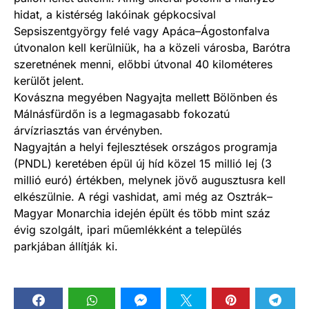
hidat, a kistérség lakóinak gépkocsival
Sepsiszentgyörgy felé vagy Apáca–Ágostonfalva
útvonalon kell kerülniük, ha a közeli városba, Barótra
szeretnének menni, előbbi útvonal 40 kilométeres
kerülőt jelent.
Kovászna megyében Nagyajta mellett Bölönben és
Málnásfürdőn is a legmagasabb fokozatú
árvízriasztás van érvényben.
Nagyajtán a helyi fejlesztések országos programja
(PNDL) keretében épül új híd közel 15 millió lej (3
millió euró) értékben, melynek jövő augusztusra kell
elkészülnie. A régi vashidat, ami még az Osztrák–
Magyar Monarchia idején épült és több mint száz
évig szolgált, ipari műemlékként a település
parkjában állítják ki.