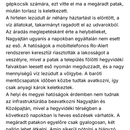
gépkocsik számára, ezt vitte el ma a megáradt patak,
miután torlasz is keletkezett.
A hirtelen lezúdult ár néhány háztartást is elöntött, a
víz állatokat, takarmányt ragadott el az udvarokból.
Az áradás meglepetésként érte a helybélieket,
Nagyajtán ugyanis a napokban egyáltalán nem esett
az eső. A hatóságok a mobiltelefonos Ro-Alert
rendszeren keresztül riasztották a lakosságot a
veszélyre, mivel a patak a település fölötti hegyvidéki
falvakban leesett eső nyomán megduzzadt, és a nagy
mennyiségű víz lezúdult a völgybe. A baróti
mentőcsapatok időben közbe tudtak avatkozni, így
csak anyagi károk keletkeztek.
A helyi és megyei hatóságok érdemben nem tudnak
az infrastruktúrába beavatkozni Nagyajtán és
Középajtán, mivel a hegyvidéki térségben a
következő napokban is heves esőzések várhatók. A
megáradt patakon egyelőre csak gyalogosan, két
pallón lehet átkelni. Amíg sikerül pótolni a hiányzó