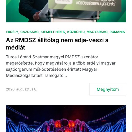
ERDÉLY
GAZDASÁG
KIEMELT HÍREK
KÖZRÖHEJ
MAGYARSÁG
ROMÁNIA
Az RMDSZ állítólag nem adja-veszi a
médiát
Turos Lóránd Szatmár megyei RMDSZ-szenátor
megerősítette, hogy megvásárolja a több erdélyi magyar
sajtóorgánum működtetésében érintett Magyar
Médiaszolgáltatást Támogató…
Megnyitom
2026. augusztus 8.