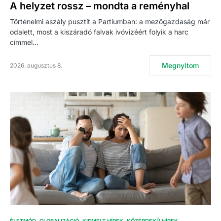
A helyzet rossz – mondta a reményhal
Történelmi aszály pusztít a Partiumban: a mezőgazdaság már
odalett, most a kiszáradó falvak ivóvizéért folyik a harc
címmel…
Megnyitom
2026. augusztus 8.
ÉLETMÓD
GLOBALIZÁCIÓ
KIEMELT HÍREK
KÖZÉRDEKŰ HÍREK