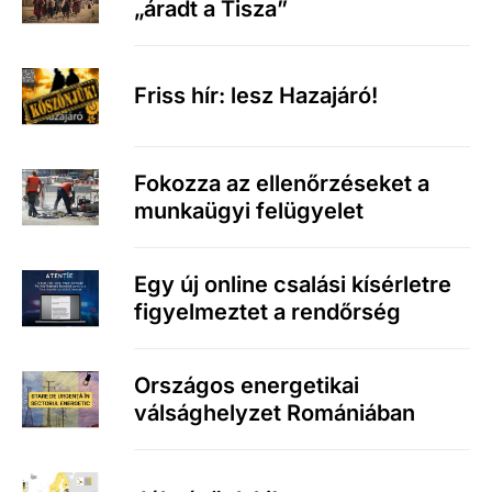
„áradt a Tisza”
Friss hír: lesz Hazajáró!
Fokozza az ellenőrzéseket a
munkaügyi felügyelet
Egy új online csalási kísérletre
figyelmeztet a rendőrség
Országos energetikai
válsághelyzet Romániában