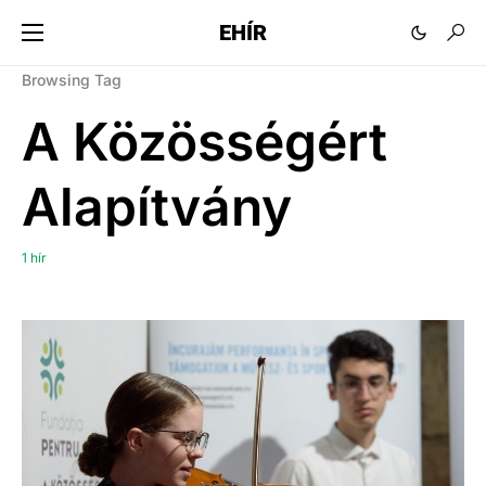
EHÍR
Browsing Tag
A Közösségért
Alapítvány
1 hír