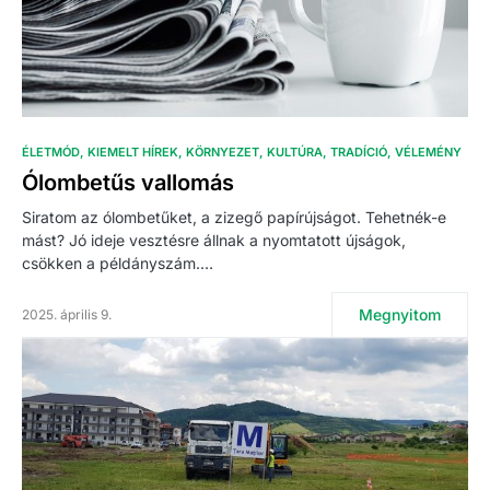
ÉLETMÓD
KIEMELT HÍREK
KÖRNYEZET
KULTÚRA
TRADÍCIÓ
VÉLEMÉNY
Ólombetűs vallomás
Siratom az ólombetűket, a zizegő papírújságot. Tehetnék-e
mást? Jó ideje vesztésre állnak a nyomtatott újságok,
csökken a példányszám.…
Megnyitom
2025. április 9.