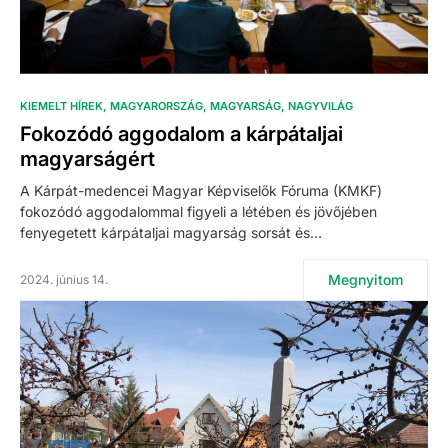
KIEMELT HÍREK
MAGYARORSZÁG
MAGYARSÁG
NAGYVILÁG
Fokozódó aggodalom a kárpátaljai
magyarságért
A Kárpát-medencei Magyar Képviselők Fóruma (KMKF)
fokozódó aggodalommal figyeli a létében és jövőjében
fenyegetett kárpátaljai magyarság sorsát és…
Megnyitom
2024. június 14.