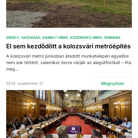
ERDÉLY
GAZDASÁG
KIEMELT HÍREK
KÖZÉRDEKŰ HÍREK
ROMÁNIA
El sem kezdődött a kolozsvári metróépítés
A kolozsvári metró júniusban átadott munkatelepén egyelőre
nem sok történt, valamikor őszre várják az alagútfúrókat – írta
meg…
Megnyitom
2024. szeptember 21.