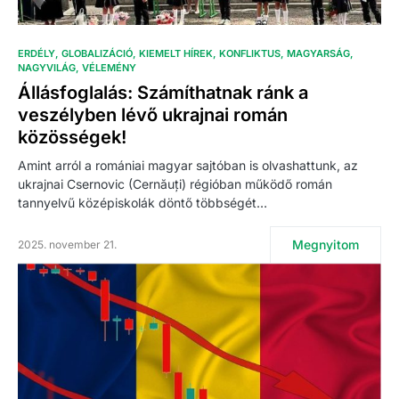
ERDÉLY
GLOBALIZÁCIÓ
KIEMELT HÍREK
KONFLIKTUS
MAGYARSÁG
NAGYVILÁG
VÉLEMÉNY
Állásfoglalás: Számíthatnak ránk a
veszélyben lévő ukrajnai román
közösségek!
Amint arról a romániai magyar sajtóban is olvashattunk, az
ukrajnai Csernovic (Cernăuți) régióban működő román
tannyelvű középiskolák döntő többségét…
Megnyitom
2025. november 21.